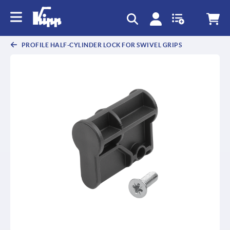
text.skipToContent
text.skipToNavigation
PROFILE HALF-CYLINDER LOCK FOR SWIVEL GRIPS