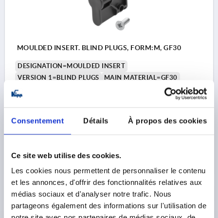
MOULDED INSERT. BLIND PLUGS, FORM:M, GF30
DESIGNATION=MOULDED INSERT
VERSION 1=BLIND PLUGS
MAIN MATERIAL=GF30
FORM=M
WIDTH=10
DIAMETER=17
D1=5,5
HEIGHT=33
H1=19
LENGTH=40
L1=30,5
Order number:
K2270.12
Consentement
Détails
À propos des cookies
1,85 €
DETAILS
plus sales tax 
plus shipping costs
Ce site web utilise des cookies.
Les cookies nous permettent de personnaliser le contenu
et les annonces, d'offrir des fonctionnalités relatives aux
PRODUCT DETAILS
médias sociaux et d'analyser notre trafic. Nous
partageons également des informations sur l'utilisation de
notre site avec nos partenaires de médias sociaux, de