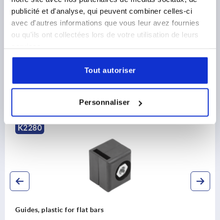
CAD
publicité et d'analyse, qui peuvent combiner celles-ci
avec d'autres informations que vous leur avez fournies
DOWNLOADS
ou qu'ils ont collectées lors de votre utilisation de leurs
services.
Tout autoriser
Discover our product range
Personnaliser
K2280
Guides, plastic for flat bars