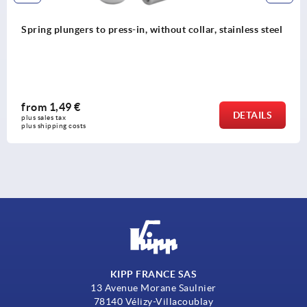
ng plungers to press-in, without collar, stainless steel
Spr
m
1,49 €
fr
DETAILS
les tax 
plus
hipping costs
plus
KIPP FRANCE SAS
13 Avenue Morane Saulnier
78140 Vélizy-Villacoublay