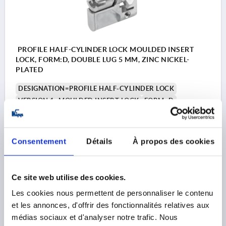
PROFILE HALF-CYLINDER LOCK MOULDED INSERT
LOCK, FORM:D, DOUBLE LUG 5 MM, ZINC NICKEL-
PLATED
DESIGNATION=PROFILE HALF-CYLINDER LOCK
VERSION 1=MOULDED INSERT LOCK
FORM=D
MAIN MATERIAL=ZINC
ACTUATION=DOUBLE LUG 5 MM
WIDTH=10
DIAMETER=17
D1=M5
HEIGHT=33
H1=19
LENGTH=40
L1=31
Consentement
Détails
À propos des cookies
Order number:
K2270.03
Ce site web utilise des cookies.
5,93 €
DETAILS
plus sales tax 
Les cookies nous permettent de personnaliser le contenu
plus shipping costs
et les annonces, d'offrir des fonctionnalités relatives aux
médias sociaux et d'analyser notre trafic. Nous