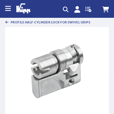
text.skipToContent
text.skipToNavigation
PROFILE HALF-CYLINDER LOCK FOR SWIVEL GRIPS