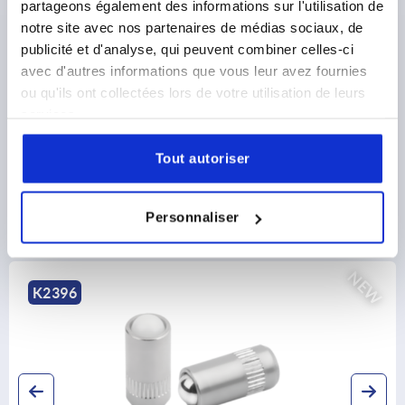
partageons également des informations sur l'utilisation de
PRODUCT DETAILS
notre site avec nos partenaires de médias sociaux, de
publicité et d'analyse, qui peuvent combiner celles-ci
CAD
avec d'autres informations que vous leur avez fournies
ou qu'ils ont collectées lors de votre utilisation de leurs
DOWNLOADS
services.
Tout autoriser
Personnaliser
Discover our product range
NEW
396
K