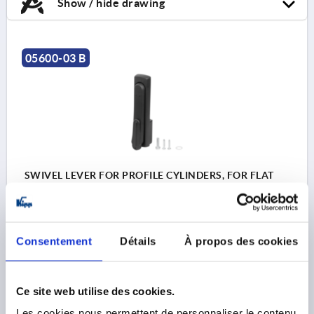
Show / hide drawing
05600-03 B
SWIVEL LEVER FOR PROFILE CYLINDERS, FOR FLAT
BARS, FORM:B WITHOUT PROFILE CYLINDER L, L2=50,
B=37, H=24, GF30
FORM DEFINITION=WITHOUT PROFILE CYLINDER LOCK
Consentement
Détails
À propos des cookies
VERSION 1=FOR PROFILE CYLINDERS
LENGTH=161
VERSION 2=FOR FLAT BARS
WIDTH=37
B1=25
HEIGHT=24
H1=21
L2=50
Ce site web utilise des cookies.
Order number:
K2462.11
Les cookies nous permettent de personnaliser le contenu