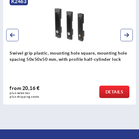
K2463
Swivel grip plastic, mounting hole square, mounting hole
spacing 50x50x50 mm, with profile half-cylinder lock
from
20,16 €
DETAILS
plus sales tax 
plus shipping costs