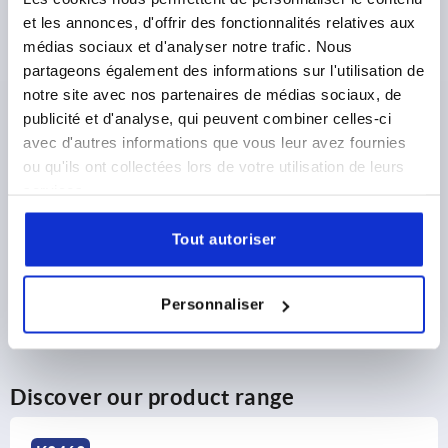
et les annonces, d'offrir des fonctionnalités relatives aux
27,00 €
DETAILS
médias sociaux et d'analyser notre trafic. Nous
plus sales tax 
plus shipping costs
partageons également des informations sur l'utilisation de
notre site avec nos partenaires de médias sociaux, de
1) Mounting holes
publicité et d'analyse, qui peuvent combiner celles-ci
2) Plate thickness max. 2.5mm
PRODUCT DETAILS
avec d'autres informations que vous leur avez fournies
3) 1-point locking system
ou qu'ils ont collectées lors de votre utilisation de leurs
services.
4) 3-point locking system
CAD
5) Tongue 05569
Tout autoriser
DOWNLOADS
6) Swivel grip
7) Adapter for plastic or zinc tongues 05601-10
Personnaliser
8) Zinc or plastic bar lock for flat bar 05601-22
Discover our product range