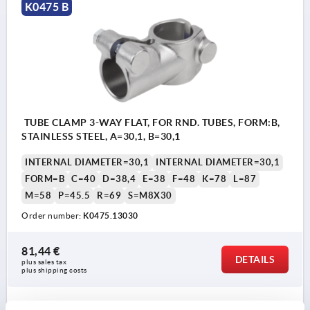
K0475 B
TUBE CLAMP 3-WAY FLAT, FOR RND. TUBES, FORM:B,
STAINLESS STEEL, A=30,1, B=30,1
INTERNAL DIAMETER=30,1
INTERNAL DIAMETER=30,1
FORM=B
C=40
D=38,4
E=38
F=48
K=78
L=87
M=58
P=45.5
R=69
S=M8X30
Order number:
K0475.13030
81,44 €
DETAILS
plus sales tax 
plus shipping costs