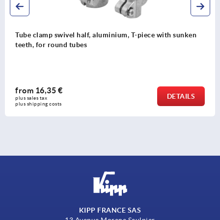
ivel half, aluminium, T-piece with sunken
Tube clamp j
und tubes
€
from
30,61
DETAILS
plus sales tax 
s
plus shipping co
KIPP FRANCE SAS