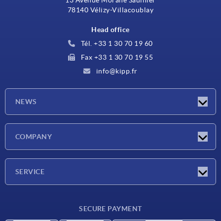
13 Avenue Morane Saulnier
78140 Vélizy-Villacoublay
Head office
Tél. +33 1 30 70 19 60
Fax +33 1 30 70 19 55
info@kipp.fr
NEWS
Latest news
COMPANY
Exhibitions
Company
SERVICE
Delivery conditions
SECURE PAYMENT
Material overview