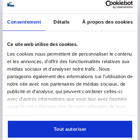
K0475 B
Consentement
Détails
À propos des cookies
Ce site web utilise des cookies.
TUBE CLAMP 3-WAY FLAT, FOR RND. TUBES, FORM:B,
Les cookies nous permettent de personnaliser le contenu
STAINLESS STEEL, A=40,17, B=40,17
et les annonces, d'offrir des fonctionnalités relatives aux
médias sociaux et d'analyser notre trafic. Nous
INTERNAL DIAMETER=40,17
partageons également des informations sur l'utilisation de
INTERNAL DIAMETER=40,17
FORM=B
C=60
D=50,4
notre site avec nos partenaires de médias sociaux, de
E=50
F=63
K=112
L=124,9
M=87
P=52
R=102,5
publicité et d'analyse, qui peuvent combiner celles-ci
S=M10X35
avec d'autres informations que vous leur avez fournies
Order number:
K0475.14040
ou qu'ils ont collectées lors de votre utilisation de leurs
services.
130,93 €
DETAILS
plus sales tax 
plus shipping costs
Tout autoriser