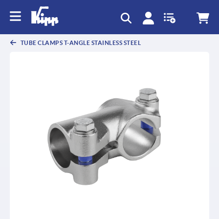
text.skipToContent
text.skipToNavigation
TUBE CLAMPS T-ANGLE STAINLESS STEEL