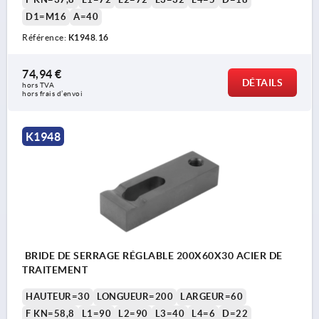
D1=M16
A=40
Référence:
K1948.16
74,94 €
DÉTAILS
hors TVA 
hors frais d’envoi
K1948
BRIDE DE SERRAGE RÉGLABLE 200X60X30 ACIER DE
TRAITEMENT
HAUTEUR=30
LONGUEUR=200
LARGEUR=60
F KN=58,8
L1=90
L2=90
L3=40
L4=6
D=22