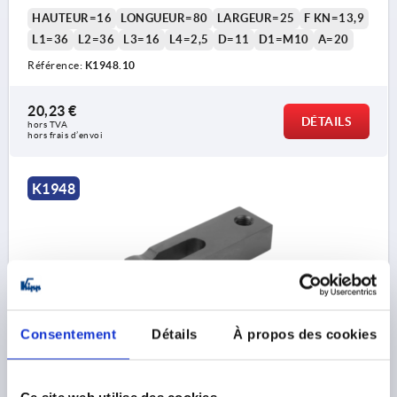
HAUTEUR=16
LONGUEUR=80
LARGEUR=25
F KN=13,9
L1=36
L2=36
L3=16
L4=2,5
D=11
D1=M10
A=20
Référence:
K1948.10
20,23 €
DÉTAILS
hors TVA 
hors frais d’envoi
K1948
Consentement
Détails
À propos des cookies
BRIDE DE SERRAGE RÉGLABLE 100X32X20 ACIER DE
TRAITEMENT
HAUTEUR=20
LONGUEUR=100
LARGEUR=32
Ce site web utilise des cookies.