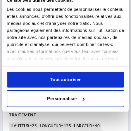
F KN=20,2
L1=45
L2=45
L3=20
L4=3
D=14
Les cookies nous permettent de personnaliser le contenu
D1=M12
A=25
et les annonces, d'offrir des fonctionnalités relatives aux
Référence:
K1948.12
médias sociaux et d'analyser notre trafic. Nous
partageons également des informations sur l'utilisation de
28,27 €
notre site avec nos partenaires de médias sociaux, de
DÉTAILS
hors TVA 
hors frais d’envoi
publicité et d'analyse, qui peuvent combiner celles-ci
avec d'autres informations que vous leur avez fournies
ou qu'ils ont collectées lors de votre utilisation de leurs
K1948
services.
Tout autoriser
Personnaliser
BRIDE DE SERRAGE RÉGLABLE 125X40X25 ACIER DE
TRAITEMENT
HAUTEUR=25
LONGUEUR=125
LARGEUR=40