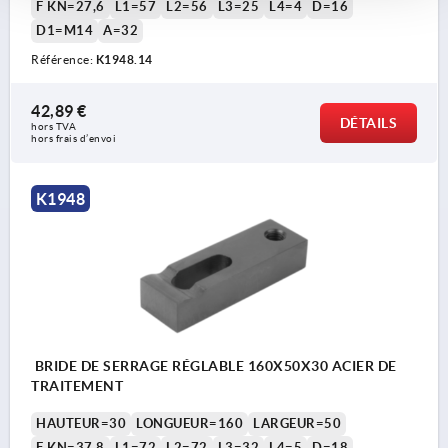
F KN=27,6
L1=57
L2=56
L3=25
L4=4
D=16
D1=M14
A=32
Référence:
K1948.14
42,89 €
DÉTAILS
hors TVA 
hors frais d’envoi
K1948
BRIDE DE SERRAGE RÉGLABLE 160X50X30 ACIER DE
TRAITEMENT
HAUTEUR=30
LONGUEUR=160
LARGEUR=50
F KN=37,8
L1=72
L2=72
L3=32
L4=5
D=18