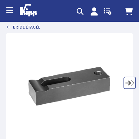
text.skipToContent
text.skipToNavigation
BRIDE ÉTAGÉE