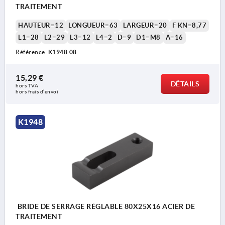
TRAITEMENT
HAUTEUR=12
LONGUEUR=63
LARGEUR=20
F KN=8,77
L1=28
L2=29
L3=12
L4=2
D=9
D1=M8
A=16
Référence:
K1948.08
15,29 €
DÉTAILS
hors TVA 
hors frais d’envoi
K1948
BRIDE DE SERRAGE RÉGLABLE 80X25X16 ACIER DE
TRAITEMENT