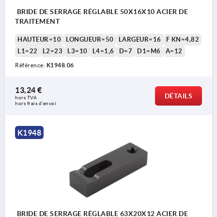
BRIDE DE SERRAGE RÉGLABLE 50X16X10 ACIER DE
TRAITEMENT
HAUTEUR=10
LONGUEUR=50
LARGEUR=16
F KN=4,82
L1=22
L2=23
L3=10
L4=1,6
D=7
D1=M6
A=12
Référence:
K1948.06
13,24 €
DÉTAILS
hors TVA 
hors frais d’envoi
K1948
BRIDE DE SERRAGE RÉGLABLE 63X20X12 ACIER DE