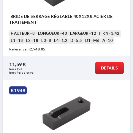
BRIDE DE SERRAGE RÉGLABLE 40X12X8 ACIER DE
TRAITEMENT
HAUTEUR=8
LONGUEUR=40
LARGEUR=12
F KN=3,42
L1=18
L2=18
L3=8
L4=1,2
D=5,5
D1=M6
A=10
Référence:
K1948.05
11,59 €
DÉTAILS
hors TVA 
hors frais d’envoi
K1948