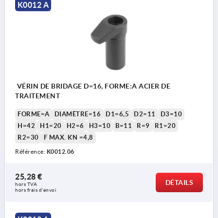
K0012 A
VÉRIN DE BRIDAGE D=16, FORME:A ACIER DE
TRAITEMENT
FORME=A
DIAMÈTRE=16
D1=6,5
D2=11
D3=10
H=42
H1=20
H2=6
H3=10
B=11
R=9
R1=20
R2=30
F MAX. KN =4,8
Référence:
K0012.06
25,28 €
DÉTAILS
hors TVA 
hors frais d’envoi