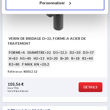
Personnaliser
VÉRIN DE BRIDAGE D=32, FORME:A ACIER DE
TRAITEMENT
FORME=A
DIAMÈTRE=32
D1=12,5
D2=20
D3=17
H=83
H1=40
H2=12
H3=20
B=20
R=18
R1=40
R2=80
F MAX. KN =20,2
Référence:
K0012.12
103,56 €
DÉTAILS
hors TVA 
hors frais d’envoi