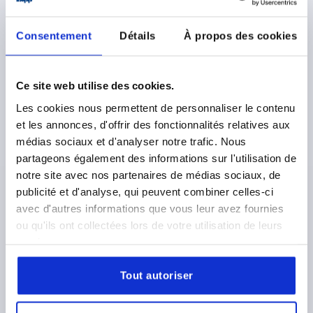
Consentement
Détails
À propos des cookies
Ce site web utilise des cookies.
Les cookies nous permettent de personnaliser le contenu
VÉRIN DE BRIDAGE D=25, FORME:A ACIER DE
et les annonces, d'offrir des fonctionnalités relatives aux
TRAITEMENT
médias sociaux et d'analyser notre trafic. Nous
FORME=A
DIAMÈTRE=25
D1=10,5
D2=18
D3=14
partageons également des informations sur l'utilisation de
H=66
H1=32
H2=10
H3=16
B=17
R=14
R1=32
notre site avec nos partenaires de médias sociaux, de
R2=60
F MAX. KN =13,9
publicité et d'analyse, qui peuvent combiner celles-ci
avec d'autres informations que vous leur avez fournies
Référence:
K0012.10
ou qu'ils ont collectées lors de votre utilisation de leurs
services.
53,94 €
DÉTAILS
hors TVA 
hors frais d’envoi
Tout autoriser
K0012 A