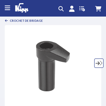
text.skipToContent
text.skipToNavigation
CROCHET DE BRIDAGE