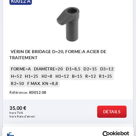
K0012 A
VÉRIN DE BRIDAGE D=20, FORME:A ACIER DE
TRAITEMENT
FORME=A
DIAMÈTRE=20
D1=8,5
D2=15
D3=12
H=52
H1=25
H2=8
H3=12
B=15
R=12
R1=25
R2=50
F MAX. KN =8,8
Référence:
K0012.08
35,00 €
DÉTAILS
hors TVA 
hors frais d’envoi
K0012 A