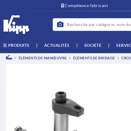
text.skipToContent
text.skipToNavigation
Compétence fabricant
ACTUALITÉS
SOCIÉTÉ
SERVIC
PRODUITS
ÉLÉMENTS DE MANŒUVRE
ÉLÉMENTS DE BRIDAGE
CROC