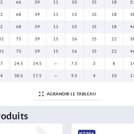
92
66
39
11
10
15
18
3
92
68
39
11
13
15
18
3
92
68
39
11
13
15
18
4
01
75
39
15
16
15
22
3
01
75
39
15
16
15
22
4
37
24,5
14,5
—
7,5
3
8
1
44
30,5
17,5
—
9,5
4
10
1
AGRANDIR LE TABLEAU
oduits
K2396