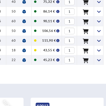
1
40
M12x80
60
18
75,32 €
8
50
M12x80
50
14
86,14 €
6
60
M12x80
46
12
90,11 €
8
50
M16x85
150
31
106,56 €
6
60
M16x85
130
26
111,90 €
4
18
M4x30
2,7
2
43,55 €
7
22
M6x35
7
3,5
45,23 €
K0013