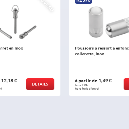
NOUVEAU
arrêt en Inox
Poussoirs à ressort à enfonc
collerette, inox
e
12,18 €
à partir de
1,49 €
DÉTAILS
hors TVA 
oi
hors frais d’envoi