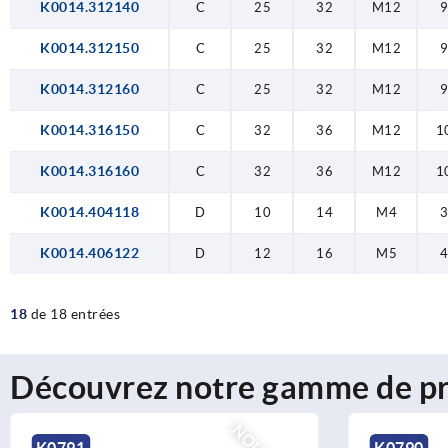
K0014.312140
C
25
32
M12
K0014.312150
C
25
32
M12
K0014.312160
C
25
32
M12
K0014.316150
C
32
36
M12
1
K0014.316160
C
32
36
M12
1
K0014.404118
D
10
14
M4
K0014.406122
D
12
16
M5
18
de 18 entrées
Découvrez notre gamme de pr
K0791
K0790