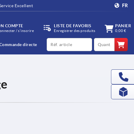
FR
Service Excellent
N COMPTE
LISTE DE FAVORIS
PANIER
onnecter / s’inscrire
Enregistrer des produits
0,00 €
productCode
qty
Commande directe
ge