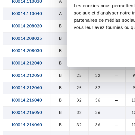
K0014.110030
D
D
A
A
C
C
C
C
C
A
B
B
B
B
B
B
B
B
B
20
20
18
18
18
25
25
25
32
32
32
25
25
25
32
32
10
12
20
25
25
22
22
22
32
32
32
36
36
36
32
32
32
36
36
14
16
25
M12
M12
M12
M12
M12
M4
M5
—
—
—
—
—
—
—
—
—
—
—
—
1
1
1
1
1
Les cookies nous permettent d
sociaux et d'analyser notre t
K0014.110040
A
20
25
—
partenaires de médias sociaux
K0014.208020
B
18
22
—
vous leur avez fournies ou qu'
K0014.208025
B
18
22
—
K0014.208030
B
18
22
—
K0014.212040
B
25
32
—
K0014.212050
B
25
32
—
K0014.212060
B
25
32
—
K0014.216040
B
32
36
—
1
K0014.216050
B
32
36
—
1
K0014.216060
B
32
36
—
1