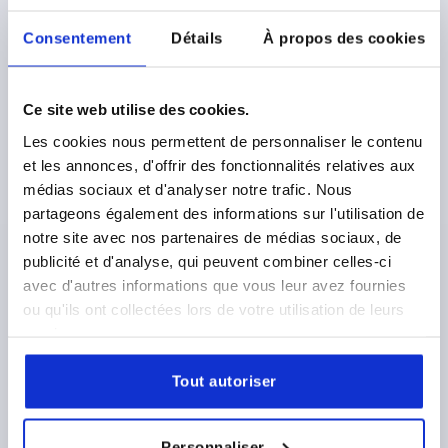
Consentement
Détails
À propos des cookies
Ce site web utilise des cookies.
MÂCHOIRE DE SERRAGE FORME:D MORS SUPÉRIEUR,
AVEC ALÉSAGE DE LOGEMENT, H1=40,5, ACIER DE
Les cookies nous permettent de personnaliser le contenu
CÉMENTATION
et les annonces, d'offrir des fonctionnalités relatives aux
médias sociaux et d'analyser notre trafic. Nous
MODÈLE 1=MORS SUPÉRIEUR
FORME=D
B=28
B1=15
partageons également des informations sur l'utilisation de
D=M8
D1=9
H1=40,5
H2=27,5
L=31,5
L1=24,5
notre site avec nos partenaires de médias sociaux, de
L2=8
L3=16
publicité et d'analyse, qui peuvent combiner celles-ci
Référence:
K1490.90040
avec d'autres informations que vous leur avez fournies
ou qu'ils ont collectées lors de votre utilisation de leurs
162,31 €
DÉTAILS
services.
hors TVA 
hors frais d’envoi
Tout autoriser
DÉTAILS DU PRODUIT
Personnaliser