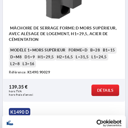
MÂCHOIRE DE SERRAGE FORME:D MORS SUPÉRIEUR,
AVEC ALÉSAGE DE LOGEMENT, H1=29,5, ACIER DE
CÉMENTATION
MODÈLE 1=MORS SUPÉRIEUR
FORME=D
B=28
B1=15
D=M8
D1=9
H1=29,5
H2=16,5
L=31,5
L1=24,5
L2=8
L3=16
Référence:
K1490.90029
139,35 €
DÉTAILS
hors TVA 
hors frais d’envoi
K1490 D