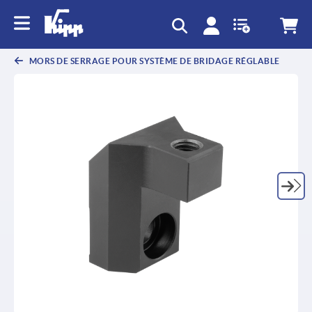
text.skipToContent
text.skipToNavigation
MORS DE SERRAGE POUR SYSTÈME DE BRIDAGE RÉGLABLE