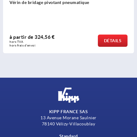
Vérin de bridage à levier pneumatique à visser avec
à partir de
380,07 €
LS
DÉTA
hors TVA 
hors frais d’envoi
KIPP FRANCE SAS
13 Avenue Morane Saulnier
78140 Vélizy-Villacoublay
Standard