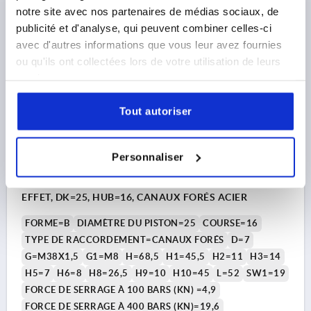
89,32 €
notre site avec nos partenaires de médias sociaux, de
DÉTAILS
hors TVA 
hors frais d’envoi
publicité et d'analyse, qui peuvent combiner celles-ci
avec d'autres informations que vous leur avez fournies
ou qu'ils ont collectées lors de votre utilisation de leurs
K1861 B
services.
Tout autoriser
Personnaliser
VÉRIN À VISSER HYDRAULIQUE, FORME:B SIMPLE
EFFET, DK=25, HUB=16, CANAUX FORÉS ACIER
FORME=B
DIAMÈTRE DU PISTON=25
COURSE=16
TYPE DE RACCORDEMENT=CANAUX FORÉS
D=7
G=M38X1,5
G1=M8
H=68,5
H1=45,5
H2=11
H3=14
H5=7
H6=8
H8=26,5
H9=10
H10=45
L=52
SW1=19
FORCE DE SERRAGE À 100 BARS (KN) =4,9
FORCE DE SERRAGE À 400 BARS (KN)=19,6