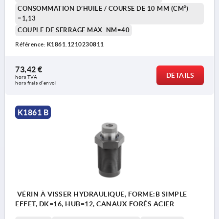
CONSOMMATION D’HUILE / COURSE DE 10 MM (CM³)
=1,13
COUPLE DE SERRAGE MAX. NM=40
1) Contour de montage
Référence:
K1861.1210230811
73,42 €
DÉTAILS
hors TVA 
hors frais d’envoi
K1861 B
VÉRIN À VISSER HYDRAULIQUE, FORME:B SIMPLE
EFFET, DK=16, HUB=12, CANAUX FORÉS ACIER