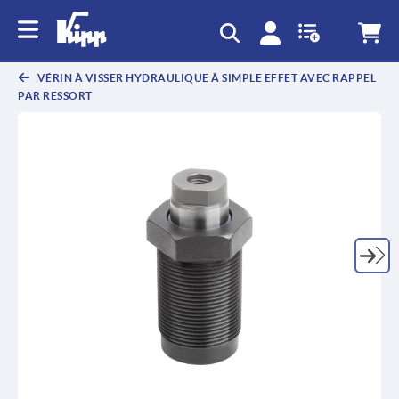
text.skipToContent
text.skipToNavigation
VÉRIN À VISSER HYDRAULIQUE À SIMPLE EFFET AVEC RAPPEL
PAR RESSORT