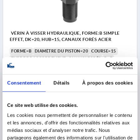
VÉRIN À VISSER HYDRAULIQUE, FORME:B SIMPLE
EFFET, DK=20, HUB=15, CANAUX FORÉS ACIER
FORME=B
DIAMÈTRE DU PISTON=20
COURSE=15
TYPE DE RACCORDEMENT=CANAUX FORÉS
D=7
G=M30X1,5
G1=M8
H=65,5
H1=43
H2=8
H3=13,5
H5=6
H6=8
H8=23
H9=7
H10=42,5
L=40
SW1=17
FORCE DE SERRAGE À 100 BARS (KN) =3,1
Consentement
Détails
À propos des cookies
FORCE DE SERRAGE À 400 BARS (KN)=12,5
FORCE DE RAPPEL DU RESSORT MIN. (N)=75
CONSOMMATION D’HUILE / COURSE DE 10 MM (CM³)
Ce site web utilise des cookies.
=3,14
Les cookies nous permettent de personnaliser le contenu
COUPLE DE SERRAGE MAX. NM=60
et les annonces, d'offrir des fonctionnalités relatives aux
Référence:
K1861.2015230811
médias sociaux et d'analyser notre trafic. Nous
partageons également des informations sur l'utilisation de