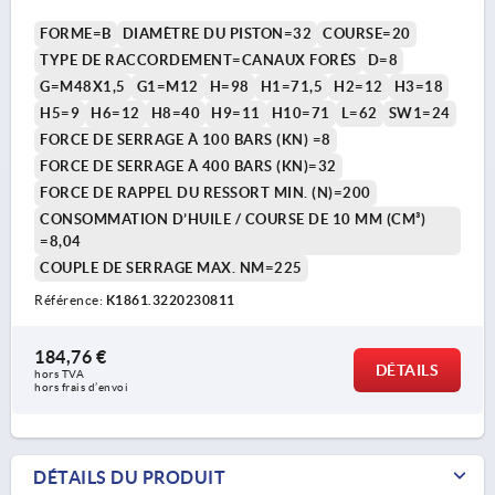
FORME=B
DIAMÈTRE DU PISTON=32
COURSE=20
TYPE DE RACCORDEMENT=CANAUX FORÉS
D=8
G=M48X1,5
G1=M12
H=98
H1=71,5
H2=12
H3=18
H5=9
H6=12
H8=40
H9=11
H10=71
L=62
SW1=24
FORCE DE SERRAGE À 100 BARS (KN) =8
FORCE DE SERRAGE À 400 BARS (KN)=32
FORCE DE RAPPEL DU RESSORT MIN. (N)=200
CONSOMMATION D’HUILE / COURSE DE 10 MM (CM³)
=8,04
COUPLE DE SERRAGE MAX. NM=225
Référence:
K1861.3220230811
184,76 €
DÉTAILS
hors TVA 
hors frais d’envoi
DÉTAILS DU PRODUIT