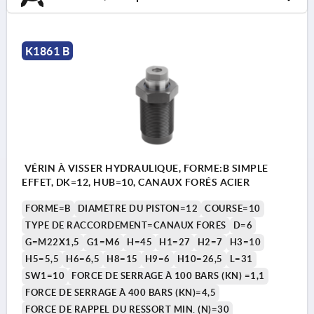
K1861 B
VÉRIN À VISSER HYDRAULIQUE, FORME:B SIMPLE
EFFET, DK=12, HUB=10, CANAUX FORÉS ACIER
FORME=B
DIAMÈTRE DU PISTON=12
COURSE=10
TYPE DE RACCORDEMENT=CANAUX FORÉS
D=6
G=M22X1,5
G1=M6
H=45
H1=27
H2=7
H3=10
H5=5,5
H6=6,5
H8=15
H9=6
H10=26,5
L=31
SW1=10
FORCE DE SERRAGE À 100 BARS (KN) =1,1
FORCE DE SERRAGE À 400 BARS (KN)=4,5
FORCE DE RAPPEL DU RESSORT MIN. (N)=30