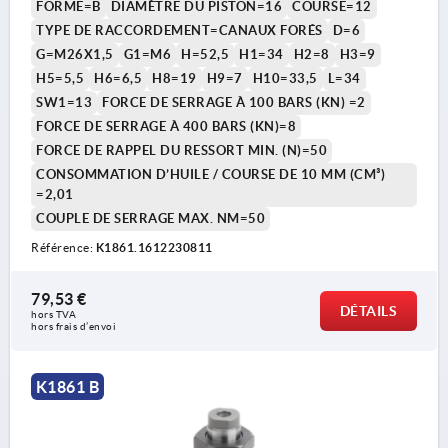
FORME=B
DIAMÈTRE DU PISTON=16
COURSE=12
TYPE DE RACCORDEMENT=CANAUX FORÉS
D=6
G=M26X1,5
G1=M6
H=52,5
H1=34
H2=8
H3=9
H5=5,5
H6=6,5
H8=19
H9=7
H10=33,5
L=34
SW1=13
FORCE DE SERRAGE À 100 BARS (KN) =2
FORCE DE SERRAGE À 400 BARS (KN)=8
FORCE DE RAPPEL DU RESSORT MIN. (N)=50
CONSOMMATION D’HUILE / COURSE DE 10 MM (CM³)
=2,01
COUPLE DE SERRAGE MAX. NM=50
Référence:
K1861.1612230811
79,53 €
DÉTAILS
hors TVA 
hors frais d’envoi
K1861 B