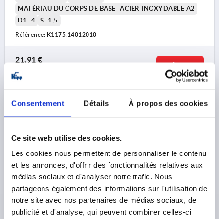
MATÉRIAU DU CORPS DE BASE=ACIER INOXYDABLE A2
D1=4
S=1,5
Référence:
K1175.14012010
21,91 €
DÉTAILS
hors TVA 
hors frais d’envoi
K1175 FS
Consentement
Détails
À propos des cookies
Ce site web utilise des cookies.
Les cookies nous permettent de personnaliser le contenu
et les annonces, d'offrir des fonctionnalités relatives aux
médias sociaux et d'analyser notre trafic. Nous
CHARNIÈRE À RESSORT FERMETURE À RESSORT, AVEC
partageons également des informations sur l'utilisation de
PERCAGE A=40, B=120, FORME:B, ACIER INOX. A2
notre site avec nos partenaires de médias sociaux, de
NATUREL
publicité et d'analyse, qui peuvent combiner celles-ci