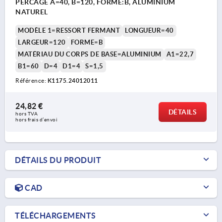
PERCAGE A=40, B=120, FORME:B, ALUMINIUM
NATUREL
MODÈLE 1=RESSORT FERMANT
LONGUEUR=40
LARGEUR=120
FORME=B
MATÉRIAU DU CORPS DE BASE=ALUMINIUM
A1=22,7
B1=60
D=4
D1=4
S=1,5
Référence:
K1175.24012011
24,82 €
DÉTAILS
hors TVA 
hors frais d’envoi
DÉTAILS DU PRODUIT
CAD
TÉLÉCHARGEMENTS