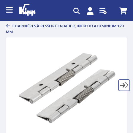
text.skipToContent
text.skipToNavigation
CHARNIÈRES À RESSORT EN ACIER, INOX OU ALUMINIUM 120
MM