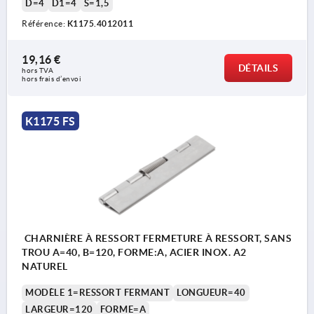
D=4
D1=4
S=1,5
Référence:
K1175.4012011
19,16 €
DÉTAILS
hors TVA 
hors frais d’envoi
K1175 FS
CHARNIÈRE À RESSORT FERMETURE À RESSORT, SANS
TROU A=40, B=120, FORME:A, ACIER INOX. A2
NATUREL
MODÈLE 1=RESSORT FERMANT
LONGUEUR=40
LARGEUR=120
FORME=A