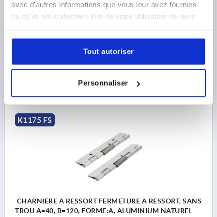
MODÈLE 1=RESSORT FERMANT
LONGUEUR=40
avec d'autres informations que vous leur avez fournies
LARGEUR=120
FORME=B
ou qu'ils ont collectées lors de votre utilisation de leurs
MATÉRIAU DU CORPS DE BASE=ACIER INOXYDABLE A2
services.
A1=22,7
B1=60
D=4
D1=4
S=1,5
Tout autoriser
Référence:
K1175.14012011
25,07 €
Personnaliser
DÉTAILS
hors TVA 
hors frais d’envoi
K1175 FS
CHARNIÈRE À RESSORT FERMETURE À RESSORT, SANS
TROU A=40, B=120, FORME:A, ALUMINIUM NATUREL