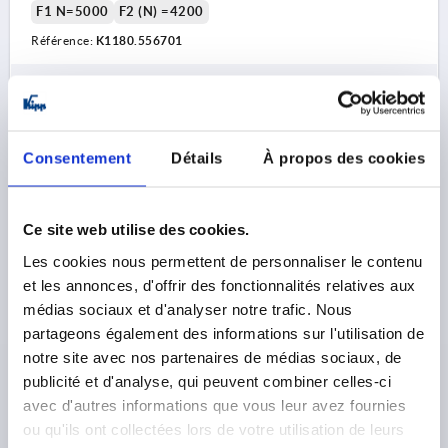
F1 N=5000
F2 (N) =4200
Référence:
K1180.556701
19,27 €
DÉTAILS
hors TVA 
hors frais d’envoi
Consentement
Détails
À propos des cookies
K1180 A
Ce site web utilise des cookies.
Les cookies nous permettent de personnaliser le contenu
et les annonces, d'offrir des fonctionnalités relatives aux
médias sociaux et d'analyser notre trafic. Nous
partageons également des informations sur l'utilisation de
CHARNIÈRE À RESSORT OUVERTURE À RESSORT A=55,
notre site avec nos partenaires de médias sociaux, de
B=67, ALUMINIUM INCOLORE INCOLORE
publicité et d'analyse, qui peuvent combiner celles-ci
avec d'autres informations que vous leur avez fournies
COLORIS DU CORPS DE BASE=INCOLORE
ou qu'ils ont collectées lors de votre utilisation de leurs
SURFACE DU CORPS DE BASE=ANODISÉ
LONGUEUR=55