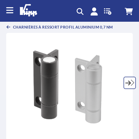
text.skipToContent
text.skipToNavigation
CHARNIÈRES À RESSORT PROFIL ALUMINIUM 0,7 NM