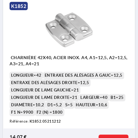
K1852
CHARNIÈRE 42X40, ACIER INOX. A4, A1=12,5, A2=12,5,
A3=21, A4=21
LONGUEUR=42
ENTRAXE DES ALÉSAGES À GAUC=12,5
ENTRAXE DES ALÉSAGES DROITE=12,5
LONGUEUR DE LAME GAUCHE=21
LONGUEUR DE LAME DROITE=21
LARGEUR=40
B1=25
DIAMÈTRE=10,2
D1=5,2
S=5
HAUTEUR=10,6
F1 N=9900
F2 (N) =1800
Référence:
K1852.05211212
14,07 €