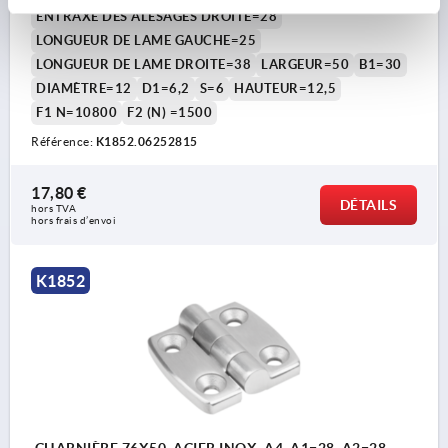
ENTRAXE DES ALÉSAGES DROITE=28
LONGUEUR DE LAME GAUCHE=25
LONGUEUR DE LAME DROITE=38
LARGEUR=50
B1=30
DIAMÈTRE=12
D1=6,2
S=6
HAUTEUR=12,5
F1 N=10800
F2 (N) =1500
Référence:
K1852.06252815
17,80 €
DÉTAILS
hors TVA 
hors frais d’envoi
K1852
CHARNIÈRE 76X50, ACIER INOX. A4, A1=28, A2=28,