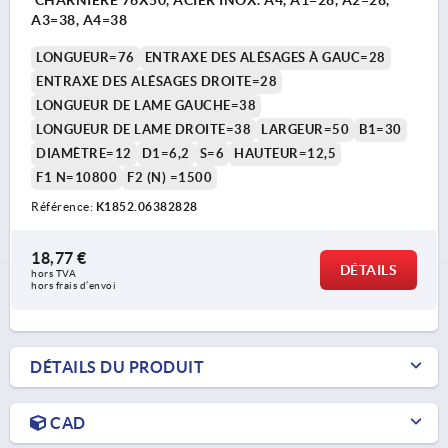
A3=38, A4=38
LONGUEUR=76
ENTRAXE DES ALÉSAGES À GAUC=28
ENTRAXE DES ALÉSAGES DROITE=28
LONGUEUR DE LAME GAUCHE=38
LONGUEUR DE LAME DROITE=38
LARGEUR=50
B1=30
DIAMÈTRE=12
D1=6,2
S=6
HAUTEUR=12,5
F1 N=10800
F2 (N) =1500
Référence:
K1852.06382828
18,77 €
DÉTAILS
hors TVA 
hors frais d’envoi
DÉTAILS DU PRODUIT
CAD