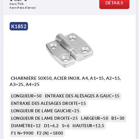
DÉTAILS
hors TVA 
hors frais d’envoi
K1852
CHARNIÈRE 50X50, ACIER INOX. A4, A1=15, A2=15,
A3=25, A4=25
LONGUEUR=50
ENTRAXE DES ALÉSAGES À GAUC=15
ENTRAXE DES ALÉSAGES DROITE=15
LONGUEUR DE LAME GAUCHE=25
LONGUEUR DE LAME DROITE=25
LARGEUR=50
B1=30
DIAMÈTRE=12
D1=6,2
S=6
HAUTEUR=12,5
F1 N=9900
F2 (N) =1800