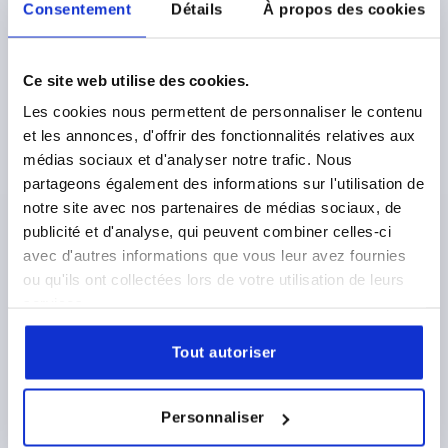
Consentement
Détails
À propos des cookies
B1=36
DIAMÈTRE=15,3
D1=8,3
S=8
HAUTEUR=16,6
F1 N=9900
F2 (N) =1800
Référence:
K1852.08311818
Ce site web utilise des cookies.
Les cookies nous permettent de personnaliser le contenu
19,06 €
et les annonces, d'offrir des fonctionnalités relatives aux
DÉTAILS
hors TVA 
hors frais d’envoi
médias sociaux et d'analyser notre trafic. Nous
partageons également des informations sur l'utilisation de
notre site avec nos partenaires de médias sociaux, de
K1852
publicité et d'analyse, qui peuvent combiner celles-ci
avec d'autres informations que vous leur avez fournies
ou qu'ils ont collectées lors de votre utilisation de leurs
services.
Tout autoriser
CHARNIÈRE 63X50, ACIER INOX. A4, A1=15, A2=28,
A3=25, A4=38
Personnaliser
LONGUEUR=63
ENTRAXE DES ALÉSAGES À GAUC=15