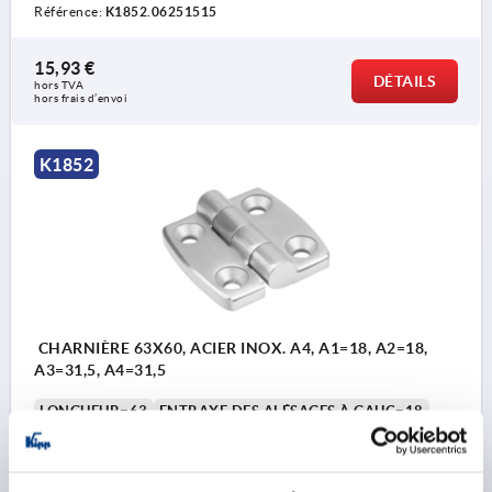
Référence:
K1852.06251515
15,93 €
DÉTAILS
hors TVA 
hors frais d’envoi
K1852
CHARNIÈRE 63X60, ACIER INOX. A4, A1=18, A2=18,
A3=31,5, A4=31,5
LONGUEUR=63
ENTRAXE DES ALÉSAGES À GAUC=18
ENTRAXE DES ALÉSAGES DROITE=18
LONGUEUR DE LAME GAUCHE=31,5
LONGUEUR DE LAME DROITE=31,5
LARGEUR=60