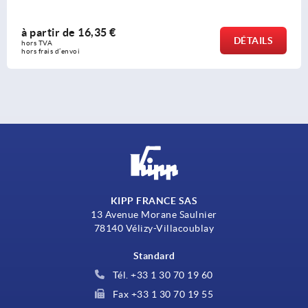
rtir de
16,35 €
à 
DÉTAILS
VA 
hors
rais d’envoi
hors
KIPP FRANCE SAS
13 Avenue Morane Saulnier
78140 Vélizy-Villacoublay
Standard
Tél. +33 1 30 70 19 60
Fax +33 1 30 70 19 55