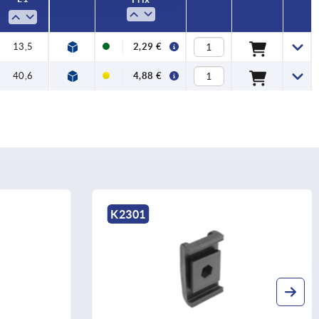
13,5
2,29 €
40,6
4,88 €
K2301