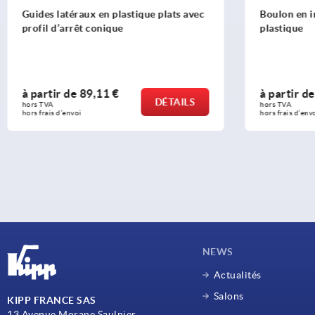
Guides latéraux en plastique plats avec
Boulon en i
profil d’arrêt conique
plastique
à partir de
89,11 €
à partir d
DÉTAILS
hors TVA 
hors TVA 
hors frais d’envoi
hors frais d’env
NEWS
Actualités
Salons
KIPP FRANCE SAS
13 Avenue Morane Saulnier