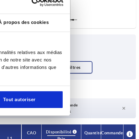
À propos des cookies
nnalités relatives aux médias
on de notre site avec nos
 d'autres informations que
Tout autoriser
Délai de livraison sur demande
Actuellement pas en stock
Disponibilité
CAO
Quantité
Commander
L1
Prix