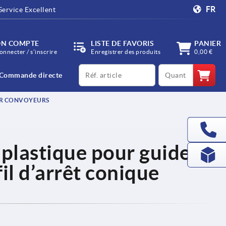
FR
Service Excellent
N COMPTE
LISTE DE FAVORIS
PANIER
onnecter / s’inscrire
Enregistrer des produits
0,00 €
productCode
qty
Commande directe
R CONVOYEURS
 plastique pour guides
il d’arrêt conique