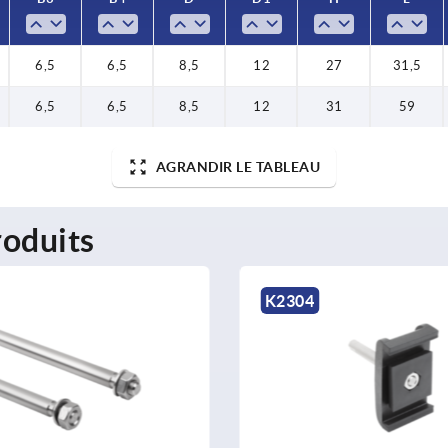
6,5
6,5
8,5
12
27
31,5
6,5
6,5
8,5
12
31
59
AGRANDIR LE TABLEAU
oduits
K2304