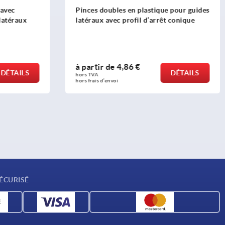
 avec
Pinces doubles en plastique pour guides
latéraux
latéraux avec profil d’arrêt conique
à partir de
4,86 €
DÉTAILS
DÉTAILS
hors TVA 
hors frais d’envoi
ÉCURISÉ