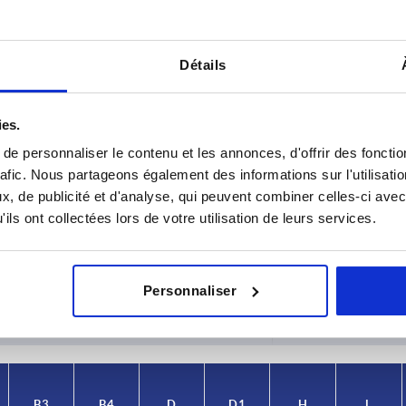
Détails
ies.
e personnaliser le contenu et les annonces, d'offrir des fonctio
rafic. Nous partageons également des informations sur l'utilisati
, de publicité et d'analyse, qui peuvent combiner celles-ci avec
B2
B3
ils ont collectées lors de votre utilisation de leurs services.
9,5
6,5
AGRANDIR LE TABLEAU
,5
10
Personnaliser
urs fois par jour à intervalles réguliers. La date
1-3 jours
ée à l’étape finale, avant la finalisation de
4-20 jours
B3
B4
D
D1
H
L