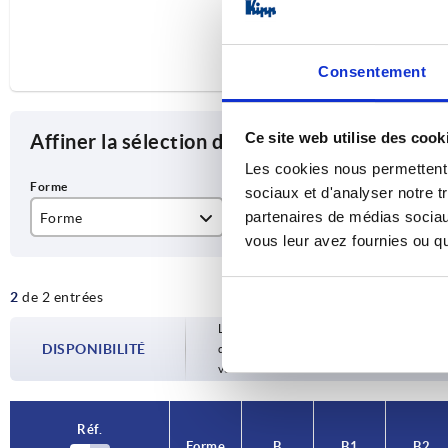
Consentement
Ce site web utilise des cook
Affiner la sélection des articles
Les cookies nous permettent d
sociaux et d'analyser notre t
partenaires de médias sociaux
Forme
B
B1
vous leur avez fournies ou qu'
A
31,5
21
2
de 2 entrées
B
38,5
22
Les disponibilités sont mises à jour plusie
DISPONIBILITÉ
d’expédition confirmée vous est communiqu
votre commande.
Réf.
Forme
B
B1
B2