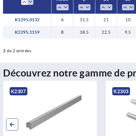
K2295.0132
A
31,5
21
10
K2295.1159
B
38,5
22,5
9,5
2
de 2 entrées
Découvrez notre gamme de pr
K2307
K2303