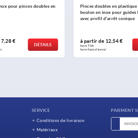
nox pour pinces doubles en
Pinces doubles en plastique
boulon en inox pour guides 
avec profil d’arrêt conique
e
7,28 €
à partir de
12,54 €
DÉTAILS
hors TVA 
oi
hors frais d’envoi
SERVICE
PAIEMENT S
Conditions de livraison
Matériaux