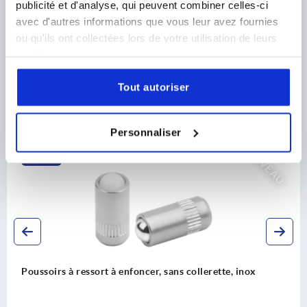
publicité et d'analyse, qui peuvent combiner celles-ci
TÉLÉCHARGEMENTS
avec d'autres informations que vous leur avez fournies
ou qu'ils ont collectées lors de votre utilisation de leurs
services.
Tout autoriser
Découvrez notre gamme de produits
Personnaliser
NOUVEAU
K2396
Poussoirs à ressort à enfoncer, sans collerette, inox