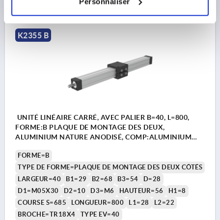
Personnaliser
hors frais d’envoi
K2355 B
UNITÉ LINÉAIRE CARRÉ, AVEC PALIER B=40, L=800,
FORME:B PLAQUE DE MONTAGE DES DEUX,
ALUMINIUM NATURE ANODISÉ, COMP:ALUMINIUM
NOIR
FORME=B
TYPE DE FORME=PLAQUE DE MONTAGE DES DEUX CÔTÉS
LARGEUR=40
B1=29
B2=68
B3=54
D=28
D1=M05X30
D2=10
D3=M6
HAUTEUR=56
H1=8
COURSE S=685
LONGUEUR=800
L1=28
L2=22
BROCHE=TR18X4
TYPE EV=40