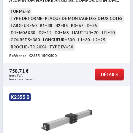
ALUMINIUM NATURE ANODISÉ, COMP:ALUMINIUM
NOIR
FORME=B
TYPE DE FORME=PLAQUE DE MONTAGE DES DEUX CÔTÉS
LARGEUR=50
B1=38
B2=85
B3=67
D=35
D1=M06X30
D2=12
D3=M8
HAUTEUR=70
H1=10
COURSE S=360
LONGUEUR=500
L1=30
L2=25
BROCHE=TR 20X4
TYPE EV=50
Référence:
K2355.150X500
758,71 €
DÉTAILS
hors TVA 
hors frais d’envoi
K2355 B