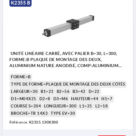
K2355 B
UNITÉ LINÉAIRE CARRÉ, AVEC PALIER B=30, L=300,
FORME:B PLAQUE DE MONTAGE DES DEUX,
ALUMINIUM NATURE ANODISÉ, COMP:ALUMINIUM
NOIR
FORME=B
TYPE DE FORME=PLAQUE DE MONTAGE DES DEUX CÔTÉS
LARGEUR=30
B1=21
B2=56
B3=42
D=22
D1=M04X25
D2=8
D3=M6
HAUTEUR=44
H1=7
COURSE S=204
LONGUEUR=300
L1=25
L2=18
BROCHE=TR 14X3
TYPE EV=30
Référence:
K2355.130X300