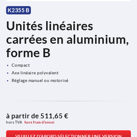
K2355 B
Unités linéaires
carrées en aluminium,
forme B
Compact
Axe linéaire polyvalent
Réglage manuel ou motorisé
à partir de
511,65 €
hors TVA 
hors frais d’envoi
VEUILLEZ D’ABORD SÉLECTIONNER UNE VERSION