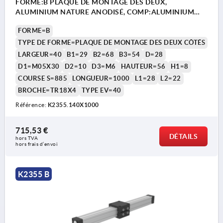
FORME:B PLAQUE DE MONTAGE DES DEUX,
ALUMINIUM NATURE ANODISÉ, COMP:ALUMINIUM
NOIR
FORME=B
TYPE DE FORME=PLAQUE DE MONTAGE DES DEUX CÔTÉS
LARGEUR=40
B1=29
B2=68
B3=54
D=28
D1=M05X30
D2=10
D3=M6
HAUTEUR=56
H1=8
COURSE S=885
LONGUEUR=1000
L1=28
L2=22
BROCHE=TR18X4
TYPE EV=40
Référence:
K2355.140X1000
715,53 €
DÉTAILS
hors TVA 
hors frais d’envoi
K2355 B