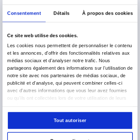
Consentement
Détails
À propos des cookies
Ce site web utilise des cookies.
Les cookies nous permettent de personnaliser le contenu
UNITÉ LINÉAIRE CARRÉ, AVEC PALIER B=40, L=500,
et les annonces, d'offrir des fonctionnalités relatives aux
FORME:B PLAQUE DE MONTAGE DES DEUX,
médias sociaux et d'analyser notre trafic. Nous
ALUMINIUM NATURE ANODISÉ, COMP:ALUMINIUM
NOIR
partageons également des informations sur l'utilisation de
FORME=B
notre site avec nos partenaires de médias sociaux, de
TYPE DE FORME=PLAQUE DE MONTAGE DES DEUX CÔTÉS
publicité et d'analyse, qui peuvent combiner celles-ci
LARGEUR=40
B1=29
B2=68
B3=54
D=28
avec d'autres informations que vous leur avez fournies
D1=M05X30
D2=10
D3=M6
HAUTEUR=56
H1=8
ou qu'ils ont collectées lors de votre utilisation de leurs
COURSE S=385
LONGUEUR=500
L1=28
L2=22
services.
BROCHE=TR18X4
TYPE EV=40
Référence:
K2355.140X500
Tout autoriser
587,89 €
DÉTAILS
hors TVA 