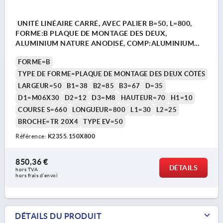
UNITÉ LINÉAIRE CARRÉ, AVEC PALIER B=50, L=800,
FORME:B PLAQUE DE MONTAGE DES DEUX,
ALUMINIUM NATURE ANODISÉ, COMP:ALUMINIUM
NOIR
FORME=B
TYPE DE FORME=PLAQUE DE MONTAGE DES DEUX CÔTÉS
LARGEUR=50
B1=38
B2=85
B3=67
D=35
D1=M06X30
D2=12
D3=M8
HAUTEUR=70
H1=10
COURSE S=660
LONGUEUR=800
L1=30
L2=25
BROCHE=TR 20X4
TYPE EV=50
Référence:
K2355.150X800
850,36 €
DÉTAILS
hors TVA 
hors frais d’envoi
DÉTAILS DU PRODUIT