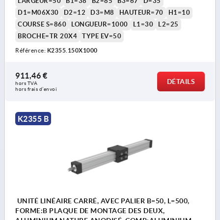
LARGEUR=50
B1=38
B2=85
B3=67
D=35
D1=M06X30
D2=12
D3=M8
HAUTEUR=70
H1=10
COURSE S=860
LONGUEUR=1000
L1=30
L2=25
BROCHE=TR 20X4
TYPE EV=50
Référence:
K2355.150X1000
911,46 €
DÉTAILS
hors TVA 
hors frais d’envoi
K2355 B
UNITÉ LINÉAIRE CARRÉ, AVEC PALIER B=50, L=500,
FORME:B PLAQUE DE MONTAGE DES DEUX,