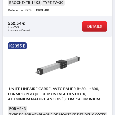
BROCHE=TR 14X3
TYPE EV=30
Référence:
K2355.130X500
550,54 €
DÉTAILS
hors TVA 
hors frais d’envoi
K2355 B
UNITÉ LINÉAIRE CARRÉ, AVEC PALIER B=30, L=800,
FORME:B PLAQUE DE MONTAGE DES DEUX,
ALUMINIUM NATURE ANODISÉ, COMP:ALUMINIUM
NOIR
FORME=B
TYPE DE FORME=PLAQUE DE MONTAGE DES DEUX CÔTÉS