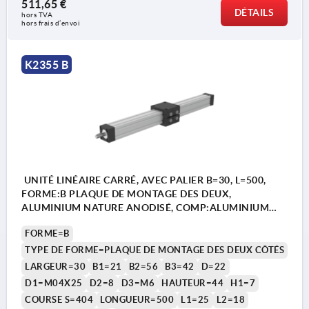
511,65 €
DÉTAILS
hors TVA 
hors frais d’envoi
K2355 B
UNITÉ LINÉAIRE CARRÉ, AVEC PALIER B=30, L=500,
FORME:B PLAQUE DE MONTAGE DES DEUX,
ALUMINIUM NATURE ANODISÉ, COMP:ALUMINIUM
NOIR
FORME=B
TYPE DE FORME=PLAQUE DE MONTAGE DES DEUX CÔTÉS
LARGEUR=30
B1=21
B2=56
B3=42
D=22
D1=M04X25
D2=8
D3=M6
HAUTEUR=44
H1=7
COURSE S=404
LONGUEUR=500
L1=25
L2=18