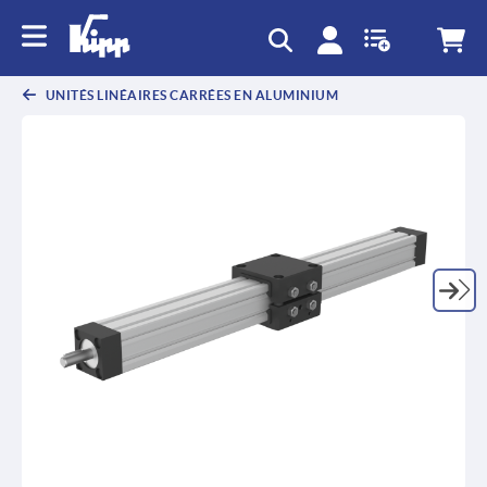
text.skipToContent
text.skipToNavigation
UNITÉS LINÉAIRES CARRÉES EN ALUMINIUM