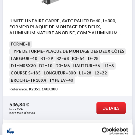
UNITÉ LINÉAIRE CARRÉ, AVEC PALIER B=40, L=300,
FORME:B PLAQUE DE MONTAGE DES DEUX,
ALUMINIUM NATURE ANODISÉ, COMP:ALUMINIUM
NOIR
FORME=B
TYPE DE FORME=PLAQUE DE MONTAGE DES DEUX CÔTÉS
LARGEUR=40
B1=29
B2=68
B3=54
D=28
D1=M05X30
D2=10
D3=M6
HAUTEUR=56
H1=8
COURSE S=185
LONGUEUR=300
L1=28
L2=22
BROCHE=TR18X4
TYPE EV=40
Référence:
K2355.140X300
536,84 €
DÉTAILS
hors TVA 
hors frais d’envoi
K2355 B