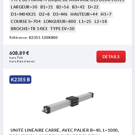
LARGEUR=30
B1=21
B2=56
B3=42
D=22
D1=M04X25
D2=8
D3=M6
HAUTEUR=44
H1=7
COURSE S=704
LONGUEUR=800
L1=25
L2=18
BROCHE=TR 14X3
TYPE EV=30
Référence:
K2355.130X800
608,89 €
DÉTAILS
hors TVA 
hors frais d’envoi
K2355 B
UNITÉ LINÉAIRE CARRÉ, AVEC PALIER B=40, L=1000,