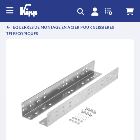
text.skipToContent
text.skipToNavigation
ÉQUERRES DE MONTAGE EN ACIER POUR GLISSIÈRES
TÉLESCOPIQUES