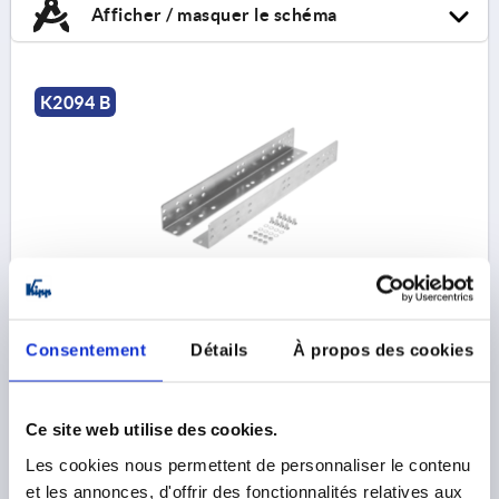
Afficher / masquer le schéma
K2094 B
ÉQUERRE DE MONTAGE, L=374, FORME:B, ACIER
ZINGUE, 1 PIÈCE = 1 PAIRE
Consentement
Détails
À propos des cookies
LONGUEUR=374
FORME=B
TYPE DE CONDITIONNEMENT=1 PIÈCE = 1 PAIRE
Référence:
K2094.0374
Ce site web utilise des cookies.
Les cookies nous permettent de personnaliser le contenu
48,61 €
DÉTAILS
hors TVA 
et les annonces, d'offrir des fonctionnalités relatives aux