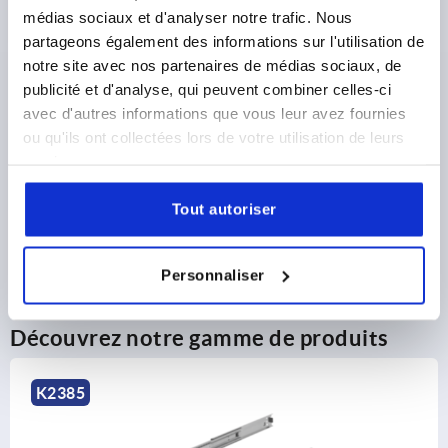
hors frais d’envoi
médias sociaux et d'analyser notre trafic. Nous
partageons également des informations sur l'utilisation de
notre site avec nos partenaires de médias sociaux, de
DÉTAILS DU PRODUIT
publicité et d'analyse, qui peuvent combiner celles-ci
avec d'autres informations que vous leur avez fournies
ou qu'ils ont collectées lors de votre utilisation de leurs
CAD
services.
TÉLÉCHARGEMENTS
Tout autoriser
Personnaliser
Découvrez notre gamme de produits
K1577