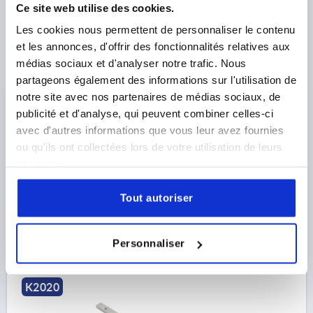
Ce site web utilise des cookies.
Les cookies nous permettent de personnaliser le contenu
et les annonces, d'offrir des fonctionnalités relatives aux
GLISSIÉRE TÉLESCOPIQUE T. 35 290X35X17, ACIER À
médias sociaux et d'analyser notre trafic. Nous
ROULEMENT, S=159
partageons également des informations sur l'utilisation de
notre site avec nos partenaires de médias sociaux, de
LONGUEUR=290
TAILLE=35
LARGEUR=35
publicité et d'analyse, qui peuvent combiner celles-ci
HAUTEUR=17
COURSE S=159
C0Y N=2060
B1=15,8
avec d'autres informations que vous leur avez fournies
D=M6
D1=M6
H1=16
H2=10
R=2
C0Z N=1442
ou qu'ils ont collectées lors de votre utilisation de leurs
MX NM=46,9
MY NM=146
MZ NM=208
services.
NOMBRE DE PERÇAGES=4
Référence:
K2020.350290
Tout autoriser
164,84 €
DÉTAILS
hors TVA 
Personnaliser
hors frais d’envoi
K2020