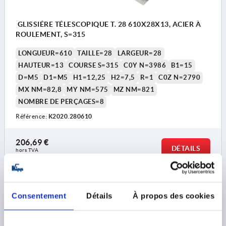
GLISSIÉRE TÉLESCOPIQUE T. 28 610X28X13, ACIER À
ROULEMENT, S=315
LONGUEUR=610
TAILLE=28
LARGEUR=28
HAUTEUR=13
COURSE S=315
C0Y N=3986
B1=15
D=M5
D1=M5
H1=12,25
H2=7,5
R=1
C0Z N=2790
MX NM=82,8
MY NM=575
MZ NM=821
NOMBRE DE PERÇAGES=8
Référence:
K2020.280610
206,69 €
DÉTAILS
hors TVA 
hors frais d’envoi
K2020
Consentement
Détails
À propos des cookies