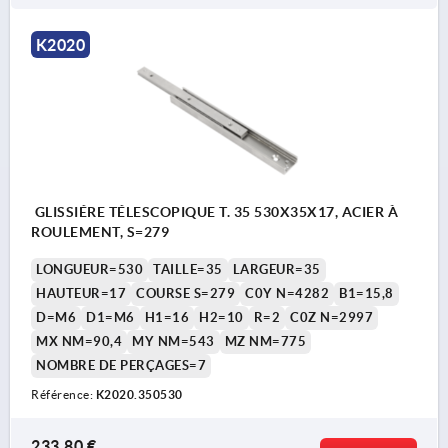
K2020
GLISSIÉRE TÉLESCOPIQUE T. 35 530X35X17, ACIER À
ROULEMENT, S=279
LONGUEUR=530
TAILLE=35
LARGEUR=35
HAUTEUR=17
COURSE S=279
C0Y N=4282
B1=15,8
D=M6
D1=M6
H1=16
H2=10
R=2
C0Z N=2997
MX NM=90,4
MY NM=543
MZ NM=775
NOMBRE DE PERÇAGES=7
Référence:
K2020.350530
233,80 €