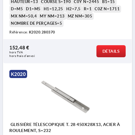
HAUTEUR=13
COURSE S=190
C0Y N=2445
B1=15
D=M5
D1=M5
H1=12,25
H2=7,5
R=1
C0Z N=1711
MX NM=50,4
MY NM=213
MZ NM=305
NOMBRE DE PERÇAGES=5
Référence:
K2020.280370
152,48 €
DÉTAILS
hors TVA 
hors frais d’envoi
K2020
GLISSIÉRE TÉLESCOPIQUE T. 28 450X28X13, ACIER À
ROULEMENT, S=232