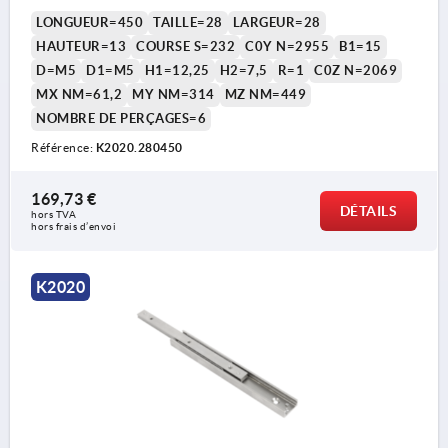
LONGUEUR=450
TAILLE=28
LARGEUR=28
HAUTEUR=13
COURSE S=232
C0Y N=2955
B1=15
D=M5
D1=M5
H1=12,25
H2=7,5
R=1
C0Z N=2069
MX NM=61,2
MY NM=314
MZ NM=449
NOMBRE DE PERÇAGES=6
Référence:
K2020.280450
169,73 €
DÉTAILS
hors TVA 
hors frais d’envoi
K2020