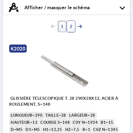
Afficher / masquer le schéma
1
2
K2020
GLISSIÉRE TÉLESCOPIQUE T. 28 290X28X13, ACIER À
ROULEMENT, S=148
LONGUEUR=290
TAILLE=28
LARGEUR=28
HAUTEUR=13
COURSE S=148
C0Y N=1934
B1=15
D=M5
D1=M5
H1=12,25
H2=7,5
R=1
C0Z N=1345