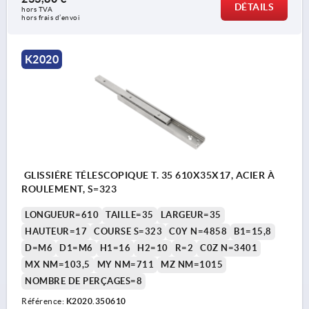
DÉTAILS
hors TVA 
hors frais d’envoi
K2020
GLISSIÉRE TÉLESCOPIQUE T. 35 610X35X17, ACIER À
ROULEMENT, S=323
LONGUEUR=610
TAILLE=35
LARGEUR=35
HAUTEUR=17
COURSE S=323
C0Y N=4858
B1=15,8
D=M6
D1=M6
H1=16
H2=10
R=2
C0Z N=3401
MX NM=103,5
MY NM=711
MZ NM=1015
NOMBRE DE PERÇAGES=8
Référence:
K2020.350610