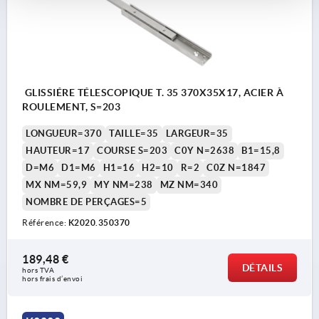
GLISSIÉRE TÉLESCOPIQUE T. 35 370X35X17, ACIER À
ROULEMENT, S=203
LONGUEUR=370
TAILLE=35
LARGEUR=35
HAUTEUR=17
COURSE S=203
C0Y N=2638
B1=15,8
D=M6
D1=M6
H1=16
H2=10
R=2
C0Z N=1847
MX NM=59,9
MY NM=238
MZ NM=340
NOMBRE DE PERÇAGES=5
Référence:
K2020.350370
189,48 €
DÉTAILS
hors TVA 
hors frais d’envoi