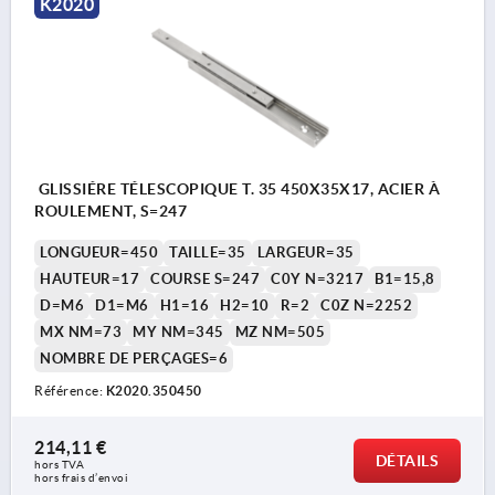
K2020
GLISSIÉRE TÉLESCOPIQUE T. 35 450X35X17, ACIER À
ROULEMENT, S=247
LONGUEUR=450
TAILLE=35
LARGEUR=35
HAUTEUR=17
COURSE S=247
C0Y N=3217
B1=15,8
D=M6
D1=M6
H1=16
H2=10
R=2
C0Z N=2252
MX NM=73
MY NM=345
MZ NM=505
NOMBRE DE PERÇAGES=6
Référence:
K2020.350450
214,11 €
DÉTAILS
hors TVA 
hors frais d’envoi