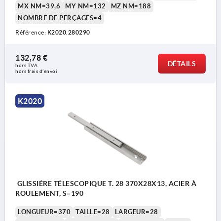
MX NM=39,6
MY NM=132
MZ NM=188
NOMBRE DE PERÇAGES=4
Référence:
K2020.280290
1) Pour vis à tête fraisée DIN EN ISO 10642
132,78 €
DÉTAILS
hors TVA 
hors frais d’envoi
2) Vis d'arrêt
K2020
GLISSIÉRE TÉLESCOPIQUE T. 28 370X28X13, ACIER À
ROULEMENT, S=190
LONGUEUR=370
TAILLE=28
LARGEUR=28