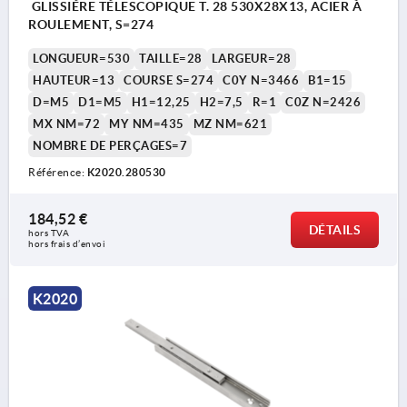
GLISSIÉRE TÉLESCOPIQUE T. 28 530X28X13, ACIER À
ROULEMENT, S=274
LONGUEUR=530
TAILLE=28
LARGEUR=28
HAUTEUR=13
COURSE S=274
C0Y N=3466
B1=15
D=M5
D1=M5
H1=12,25
H2=7,5
R=1
C0Z N=2426
MX NM=72
MY NM=435
MZ NM=621
NOMBRE DE PERÇAGES=7
Référence:
K2020.280530
184,52 €
DÉTAILS
hors TVA 
hors frais d’envoi
K2020