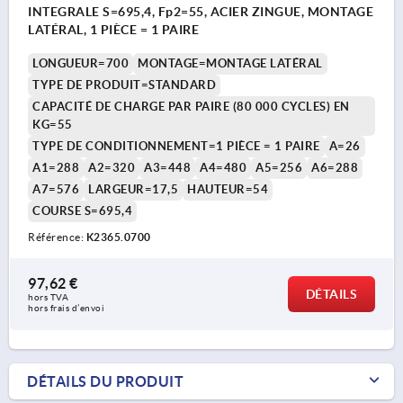
INTEGRALE S=695,4, Fp2=55, ACIER ZINGUE, MONTAGE
LATÉRAL, 1 PIÈCE = 1 PAIRE
LONGUEUR=700
MONTAGE=MONTAGE LATÉRAL
TYPE DE PRODUIT=STANDARD
CAPACITÉ DE CHARGE PAR PAIRE (80 000 CYCLES) EN
KG=55
TYPE DE CONDITIONNEMENT=1 PIÈCE = 1 PAIRE
A=26
A1=288
A2=320
A3=448
A4=480
A5=256
A6=288
A7=576
LARGEUR=17,5
HAUTEUR=54
COURSE S=695,4
Référence:
K2365.0700
97,62 €
DÉTAILS
hors TVA 
hors frais d’envoi
DÉTAILS DU PRODUIT