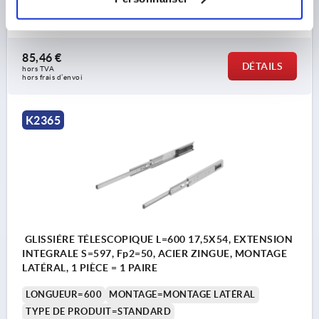
COURSE S=547,6
Référence:
K2365.0550
85,46 €
DÉTAILS
hors TVA 
hors frais d’envoi
K2365
GLISSIÉRE TÉLESCOPIQUE L=600 17,5X54, EXTENSION
INTEGRALE S=597, Fp2=50, ACIER ZINGUE, MONTAGE
LATÉRAL, 1 PIÈCE = 1 PAIRE
LONGUEUR=600
MONTAGE=MONTAGE LATÉRAL
TYPE DE PRODUIT=STANDARD