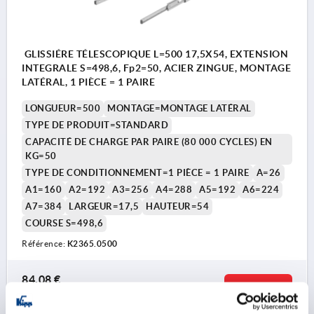
GLISSIÉRE TÉLESCOPIQUE L=500 17,5X54, EXTENSION
INTEGRALE S=498,6, Fp2=50, ACIER ZINGUE, MONTAGE
LATÉRAL, 1 PIÈCE = 1 PAIRE
LONGUEUR=500
MONTAGE=MONTAGE LATÉRAL
TYPE DE PRODUIT=STANDARD
CAPACITÉ DE CHARGE PAR PAIRE (80 000 CYCLES) EN
KG=50
TYPE DE CONDITIONNEMENT=1 PIÈCE = 1 PAIRE
A=26
A1=160
A2=192
A3=256
A4=288
A5=192
A6=224
A7=384
LARGEUR=17,5
HAUTEUR=54
COURSE S=498,6
Référence:
K2365.0500
84,08 €
DÉTAILS
hors TVA 
hors frais d’envoi