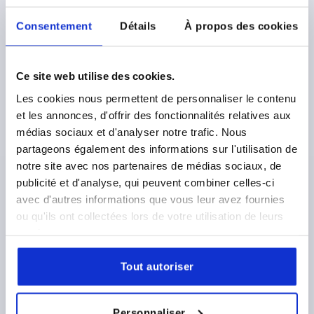
Consentement
Détails
À propos des cookies
K2365
Ce site web utilise des cookies.
Les cookies nous permettent de personnaliser le contenu
et les annonces, d'offrir des fonctionnalités relatives aux
médias sociaux et d'analyser notre trafic. Nous
GLISSIÉRE TÉLESCOPIQUE L=550 17,5X54, EXTENSION
partageons également des informations sur l'utilisation de
INTEGRALE S=547,6, Fp2=50, ACIER ZINGUE, MONTAGE
notre site avec nos partenaires de médias sociaux, de
LATÉRAL, 1 PIÈCE = 1 PAIRE
publicité et d'analyse, qui peuvent combiner celles-ci
avec d'autres informations que vous leur avez fournies
LONGUEUR=550
MONTAGE=MONTAGE LATÉRAL
ou qu'ils ont collectées lors de votre utilisation de leurs
TYPE DE PRODUIT=STANDARD
services.
CAPACITÉ DE CHARGE PAR PAIRE (80 000 CYCLES) EN
KG=50
TYPE DE CONDITIONNEMENT=1 PIÈCE = 1 PAIRE
A=26
Tout autoriser
A1=192
A2=224
A3=288
A4=320
A5=192
A6=224
A7=416
LARGEUR=17,5
HAUTEUR=54
Personnaliser