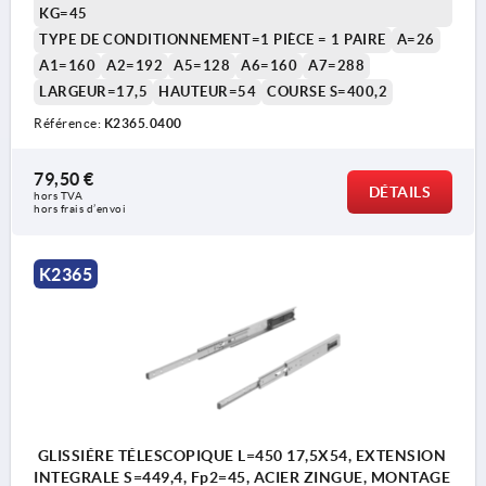
KG=45
TYPE DE CONDITIONNEMENT=1 PIÈCE = 1 PAIRE
A=26
A1=160
A2=192
A5=128
A6=160
A7=288
LARGEUR=17,5
HAUTEUR=54
COURSE S=400,2
Référence:
K2365.0400
79,50 €
DÉTAILS
hors TVA 
hors frais d’envoi
K2365
GLISSIÉRE TÉLESCOPIQUE L=450 17,5X54, EXTENSION
INTEGRALE S=449,4, Fp2=45, ACIER ZINGUE, MONTAGE