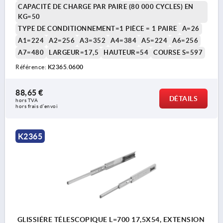
CAPACITÉ DE CHARGE PAR PAIRE (80 000 CYCLES) EN
KG=50
TYPE DE CONDITIONNEMENT=1 PIÈCE = 1 PAIRE
A=26
A1=224
A2=256
A3=352
A4=384
A5=224
A6=256
A7=480
LARGEUR=17,5
HAUTEUR=54
COURSE S=597
Référence:
K2365.0600
88,65 €
DÉTAILS
hors TVA 
hors frais d’envoi
K2365
GLISSIÉRE TÉLESCOPIQUE L=700 17,5X54, EXTENSION