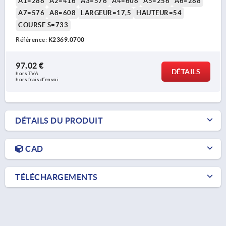
A1=288
A2=416
A3=576
A4=608
A5=256
A6=288
A7=576
A8=608
LARGEUR=17,5
HAUTEUR=54
COURSE S=733
Référence:
K2369.0700
97,02 €
DÉTAILS
hors TVA 
hors frais d’envoi
DÉTAILS DU PRODUIT
CAD
TÉLÉCHARGEMENTS