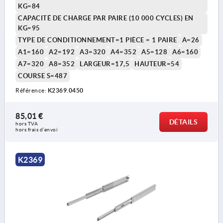
KG=84
CAPACITÉ DE CHARGE PAR PAIRE (10 000 CYCLES) EN
KG=95
TYPE DE CONDITIONNEMENT=1 PIÈCE = 1 PAIRE
A=26
A1=160
A2=192
A3=320
A4=352
A5=128
A6=160
A7=320
A8=352
LARGEUR=17,5
HAUTEUR=54
COURSE S=487
Référence:
K2369.0450
85,01 €
DÉTAILS
hors TVA 
hors frais d’envoi
K2369