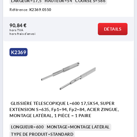
LARGEUR=17,5
HAUTEUR=54
COURSE S=586
Référence:
K2369.0550
90,84 €
DÉTAILS
hors TVA 
hors frais d’envoi
K2369
GLISSIÉRE TÉLESCOPIQUE L=600 17,5X54, SUPER
EXTENSION S=635, Fp1=94, Fp2=84, ACIER ZINGUE,
MONTAGE LATÉRAL, 1 PIÈCE = 1 PAIRE
LONGUEUR=600
MONTAGE=MONTAGE LATÉRAL
TYPE DE PRODUIT=STANDARD