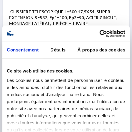
GLISSIÉRE TÉLESCOPIQUE L=500 17,5X54, SUPER
EXTENSION S=537, Fp1=100, Fp2=90, ACIER ZINGUE,
MONTAGE LATÉRAL, 1 PIÈCE = 1 PAIRE
LONGUEUR=500
MONTAGE=MONTAGE LATÉRAL
TYPE DE PRODUIT=STANDARD
CAPACITÉ DE CHARGE PAR PAIRE (80 000 CYCLES) EN
Consentement
Détails
À propos des cookies
KG=90
CAPACITÉ DE CHARGE PAR PAIRE (10 000 CYCLES) EN
KG=100
Ce site web utilise des cookies.
TYPE DE CONDITIONNEMENT=1 PIÈCE = 1 PAIRE
A=26
Les cookies nous permettent de personnaliser le contenu
A1=192
A2=224
A3=416
A4=448
A5=160
A6=192
et les annonces, d'offrir des fonctionnalités relatives aux
A8=416
LARGEUR=17,5
HAUTEUR=54
COURSE S=537
médias sociaux et d'analyser notre trafic. Nous
Référence:
K2369.0500
partageons également des informations sur l'utilisation de
notre site avec nos partenaires de médias sociaux, de
88,43 €
publicité et d'analyse, qui peuvent combiner celles-ci
DÉTAILS
hors TVA 
hors frais d’envoi
avec d'autres informations que vous leur avez fournies
ou qu'ils ont collectées lors de votre utilisation de leurs