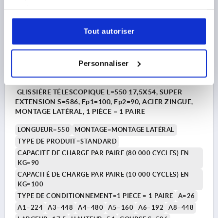
services.
K2369
Tout autoriser
Personnaliser
GLISSIÉRE TÉLESCOPIQUE L=550 17,5X54, SUPER
EXTENSION S=586, Fp1=100, Fp2=90, ACIER ZINGUE,
MONTAGE LATÉRAL, 1 PIÈCE = 1 PAIRE
LONGUEUR=550
MONTAGE=MONTAGE LATÉRAL
TYPE DE PRODUIT=STANDARD
CAPACITÉ DE CHARGE PAR PAIRE (80 000 CYCLES) EN
KG=90
CAPACITÉ DE CHARGE PAR PAIRE (10 000 CYCLES) EN
KG=100
TYPE DE CONDITIONNEMENT=1 PIÈCE = 1 PAIRE
A=26
A1=224
A3=448
A4=480
A5=160
A6=192
A8=448