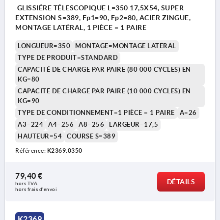
GLISSIÉRE TÉLESCOPIQUE L=350 17,5X54, SUPER
EXTENSION S=389, Fp1=90, Fp2=80, ACIER ZINGUE,
MONTAGE LATÉRAL, 1 PIÈCE = 1 PAIRE
LONGUEUR=350
MONTAGE=MONTAGE LATÉRAL
TYPE DE PRODUIT=STANDARD
CAPACITÉ DE CHARGE PAR PAIRE (80 000 CYCLES) EN
KG=80
CAPACITÉ DE CHARGE PAR PAIRE (10 000 CYCLES) EN
KG=90
TYPE DE CONDITIONNEMENT=1 PIÈCE = 1 PAIRE
A=26
A3=224
A4=256
A8=256
LARGEUR=17,5
HAUTEUR=54
COURSE S=389
Référence:
K2369.0350
79,40 €
DÉTAILS
hors TVA 
hors frais d’envoi
K2369