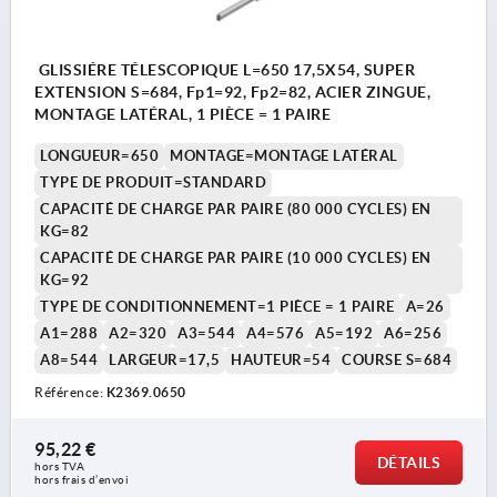
GLISSIÉRE TÉLESCOPIQUE L=650 17,5X54, SUPER
EXTENSION S=684, Fp1=92, Fp2=82, ACIER ZINGUE,
MONTAGE LATÉRAL, 1 PIÈCE = 1 PAIRE
LONGUEUR=650
MONTAGE=MONTAGE LATÉRAL
TYPE DE PRODUIT=STANDARD
CAPACITÉ DE CHARGE PAR PAIRE (80 000 CYCLES) EN
KG=82
CAPACITÉ DE CHARGE PAR PAIRE (10 000 CYCLES) EN
KG=92
TYPE DE CONDITIONNEMENT=1 PIÈCE = 1 PAIRE
A=26
A1=288
A2=320
A3=544
A4=576
A5=192
A6=256
A8=544
LARGEUR=17,5
HAUTEUR=54
COURSE S=684
Référence:
K2369.0650
95,22 €
DÉTAILS
hors TVA 
hors frais d’envoi