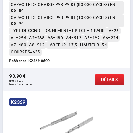
CAPACITÉ DE CHARGE PAR PAIRE (80 000 CYCLES) EN
KG=84
CAPACITÉ DE CHARGE PAR PAIRE (10 000 CYCLES) EN
KG=94
TYPE DE CONDITIONNEMENT=1 PIÈCE = 1 PAIRE
A=26
A1=256
A2=288
A3=480
A4=512
A5=192
A6=224
A7=480
A8=512
LARGEUR=17,5
HAUTEUR=54
COURSE S=635
Référence:
K2369.0600
93,90 €
DÉTAILS
hors TVA 
hors frais d’envoi
K2369