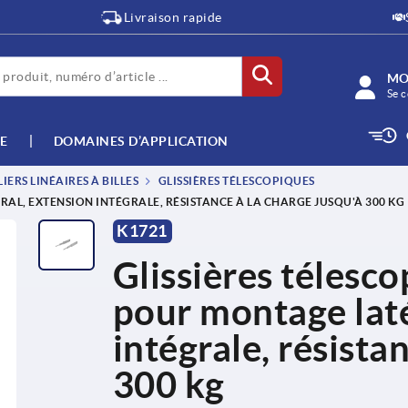
Livraison rapide
MO
Se c
E
DOMAINES D’APPLICATION
IERS LINÉAIRES À BILLES
GLISSIÈRES TÉLESCOPIQUES
AL, EXTENSION INTÉGRALE, RÉSISTANCE À LA CHARGE JUSQU'À 300 KG
K1721
Glissières télesc
pour montage laté
intégrale, résista
300 kg