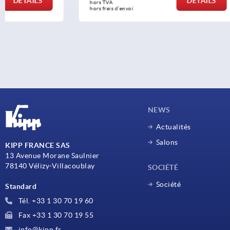
DÉTAILS
hors TVA 
hors TVA 
hors frais d’envoi
hors frais d’env
NEWS
Actualités
Salons
KIPP FRANCE SAS
13 Avenue Morane Saulnier
78140 Vélizy-Villacoublay
SOCIÉTÉ
Société
Standard
Tél. +33 1 30 70 19 60
Fax +33 1 30 70 19 55
info@kipp.fr