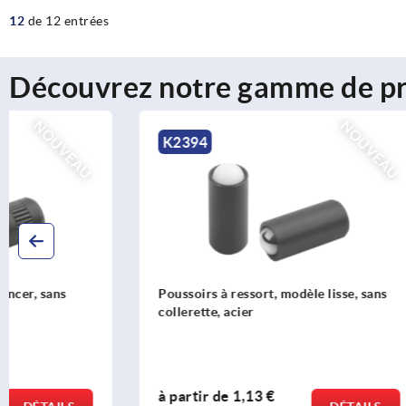
12
de 12 entrées
Découvrez notre gamme de pr
NOUVEAU
K2394
K2396
Poussoirs à ressort, modèle lisse, sans
Poussoirs à
collerette, acier
collerette, 
à partir de
1,13 €
à partir d