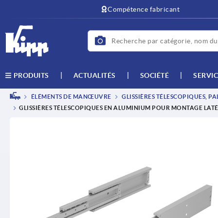
text.skipToContent
text.skipToNavigation
Compétence fabricant
ACTUALITÉS
SOCIÉTÉ
SERVIC
PRODUITS
ÉLÉMENTS DE MANŒUVRE
GLISSIÈRES TÉLESCOPIQUES, PAL
GLISSIÈRES TÉLESCOPIQUES EN ALUMINIUM POUR MONTAGE LATÉR