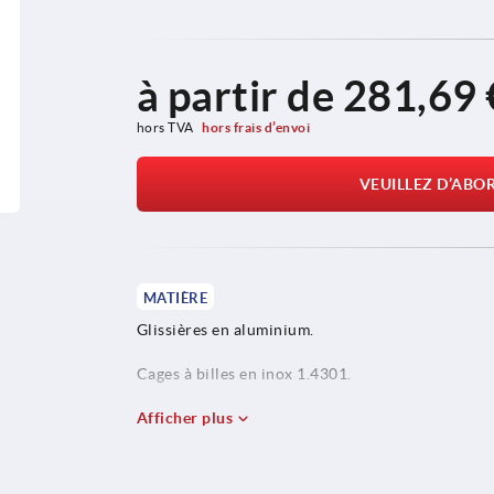
à partir de
281,69 
hors TVA 
hors frais d’envoi
VEUILLEZ D’ABO
MATIÈRE
Glissières en aluminium.
Cages à billes en inox 1.4301.
Billes en inox 1.4021.
Afficher plus