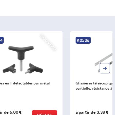
NOUVEAU
K0536
ar métal
Glissières télescopiques extension
partielle, résistance à la charge 15 kg
à partir de
3,38 €