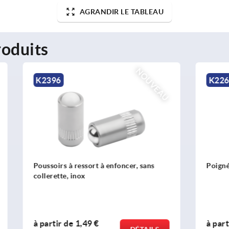
AGRANDIR LE TABLEAU
oduits
NOUVEAU
K2264
 ressort à enfoncer, sans
Poignées en T détectables p
inox
e
1,49 €
à partir de
6,00 €