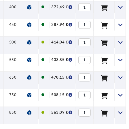
400
26,5
80
550
372,49 €
450
26,5
80
600
387,94 €
500
26,5
80
650
414,04 €
550
26,5
80
700
433,85 €
650
26,5
80
800
470,15 €
750
26,5
80
900
508,15 €
850
26,5
80
1000
563,09 €