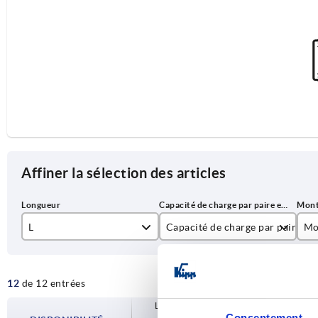
Affiner la sélection des articles
L
Capacité de charge par paire en
Mo
230
mo
12
de 12 entrées
240
300
Les disponibilités sont mises à jour plusie
250
Consentement