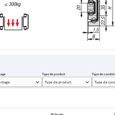
 kg
ntage
Type de produit
Type de con
ntage latéral
standard
1 pièce = 1 
AGRANDIR LE TABLEAU
urs fois par jour à intervalles réguliers. La date
1-3 jours
Détails