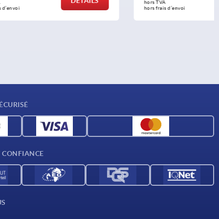
DÉTAILS
DÉTAILS
hors TVA 
hors frais d’envoi
ÉCURISÉ
T CONFIANCE
US