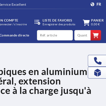
FR
Service Excellent
N COMPTE
LISTE DE FAVORIS
PANIER
onnecter / s’inscrire
Enregistrer des produits
0,00 €
productCode
qty
Commande directe
opiques en aluminium
ral, extension
nce à la charge jusqu'à