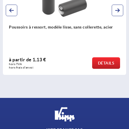
rt, modèle lisse, sans collerette, acier
Poussoirs à res
 €
à partir de
1,
DÉTAILS
hors TVA 
hors frais d’envoi