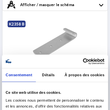
Afficher / masquer le schéma
K2358 B
CONTRE-CROCHET POUR GRENOUILLÈRE, AVEC
ANNEAU, FORME:B, ACIER ZINGUÉ+PASSIV.+TC
Consentement
Détails
À propos des cookies
FORME=B
MATÉRIAU DU CORPS DE BASE=ACIER
Référence:
K2358.92521061
Ce site web utilise des cookies.
2,95 €
Les cookies nous permettent de personnaliser le contenu
DÉTAILS
hors TVA 
et les annonces, d'offrir des fonctionnalités relatives aux
hors frais d’envoi