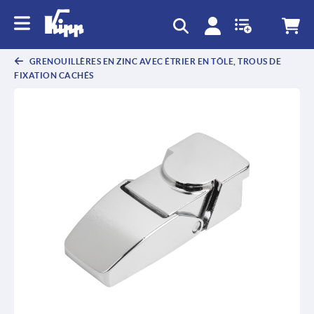
text.skipToContent
text.skipToNavigation
GRENOUILLÈRES EN ZINC AVEC ÉTRIER EN TÔLE, TROUS DE
FIXATION CACHÉS