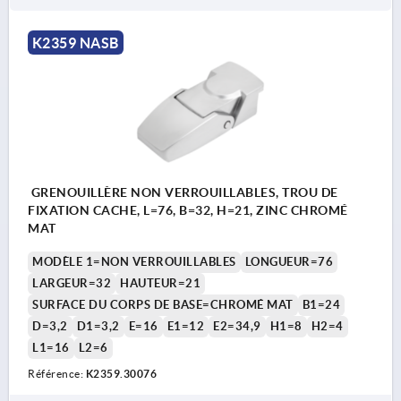
K2359 NASB
GRENOUILLÈRE NON VERROUILLABLES, TROU DE
FIXATION CACHE, L=76, B=32, H=21, ZINC CHROMÉ
MAT
MODÈLE 1=NON VERROUILLABLES
LONGUEUR=76
LARGEUR=32
HAUTEUR=21
SURFACE DU CORPS DE BASE=CHROMÉ MAT
B1=24
D=3,2
D1=3,2
E=16
E1=12
E2=34,9
H1=8
H2=4
L1=16
L2=6
Référence:
K2359.30076