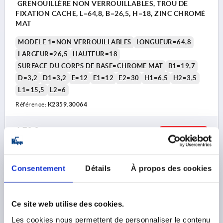
GRENOUILLÈRE NON VERROUILLABLES, TROU DE
FIXATION CACHE, L=64,8, B=26,5, H=18, ZINC CHROMÉ
MAT
MODÈLE 1=NON VERROUILLABLES
LONGUEUR=64,8
LARGEUR=26,5
HAUTEUR=18
SURFACE DU CORPS DE BASE=CHROMÉ MAT
B1=19,7
D=3,2
D1=3,2
E=12
E1=12
E2=30
H1=6,5
H2=3,5
L1=15,5
L2=6
Référence:
K2359.30064
6,70 €
DÉTAILS
hors TVA 
hors frais d’envoi
Consentement
Détails
À propos des cookies
K2359 NASB
Ce site web utilise des cookies.
Les cookies nous permettent de personnaliser le contenu