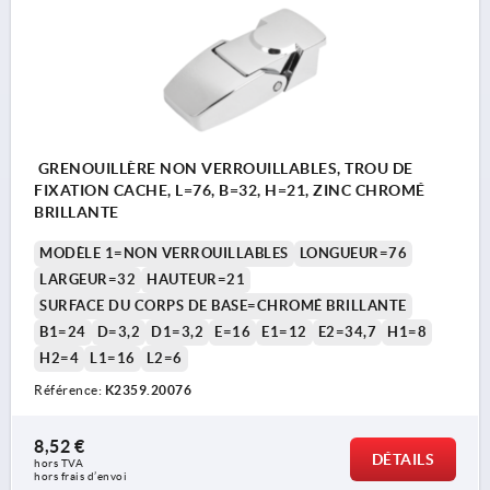
GRENOUILLÈRE NON VERROUILLABLES, TROU DE
FIXATION CACHE, L=76, B=32, H=21, ZINC CHROMÉ
BRILLANTE
MODÈLE 1=NON VERROUILLABLES
LONGUEUR=76
LARGEUR=32
HAUTEUR=21
SURFACE DU CORPS DE BASE=CHROMÉ BRILLANTE
B1=24
D=3,2
D1=3,2
E=16
E1=12
E2=34,7
H1=8
H2=4
L1=16
L2=6
Référence:
K2359.20076
8,52 €
DÉTAILS
hors TVA 
hors frais d’envoi