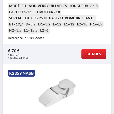
MODÈLE 1=NON VERROUILLABLES
LONGUEUR=64,8
LARGEUR=26,5
HAUTEUR=18
SURFACE DU CORPS DE BASE=CHROMÉ BRILLANTE
B1=19,7
D=3,2
D1=3,2
E=12
E1=12
E2=30
H1=6,5
H2=3,5
L1=15,5
L2=6
Référence:
K2359.20064
6,70 €
DÉTAILS
hors TVA 
hors frais d’envoi
K2359 NASB