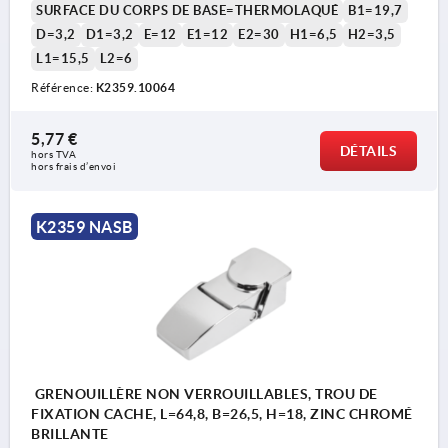
SURFACE DU CORPS DE BASE=THERMOLAQUÉ
B1=19,7
D=3,2
D1=3,2
E=12
E1=12
E2=30
H1=6,5
H2=3,5
L1=15,5
L2=6
Référence:
K2359.10064
5,77 €
DÉTAILS
hors TVA 
hors frais d’envoi
K2359 NASB
GRENOUILLÈRE NON VERROUILLABLES, TROU DE
FIXATION CACHE, L=64,8, B=26,5, H=18, ZINC CHROMÉ
BRILLANTE