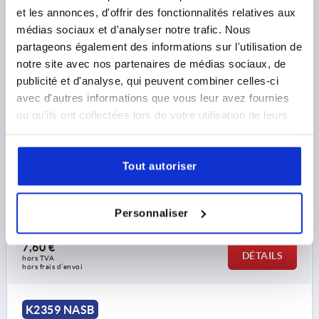
et les annonces, d'offrir des fonctionnalités relatives aux
médias sociaux et d'analyser notre trafic. Nous
partageons également des informations sur l'utilisation de
GRENOUILLÈRE NON VERROUILLABLES, TROU DE
notre site avec nos partenaires de médias sociaux, de
FIXATION CACHE, L=76, B=32, H=21, ZINC NOIR
THERMOLAQUÉ
publicité et d'analyse, qui peuvent combiner celles-ci
avec d'autres informations que vous leur avez fournies
COLORIS DU CORPS DE BASE=NOIR
ou qu'ils ont collectées lors de votre utilisation de leurs
MODÈLE 1=NON VERROUILLABLES
LONGUEUR=76
services.
LARGEUR=32
HAUTEUR=21
SURFACE DU CORPS DE BASE=THERMOLAQUÉ
B1=24
Tout autoriser
D=3,2
D1=3,2
E=16
E1=12
E2=34,5
H1=8
H2=4
L1=16
L2=6
Référence:
K2359.10076
Personnaliser
7,60 €
DÉTAILS
hors TVA 
hors frais d’envoi
K2359 NASB