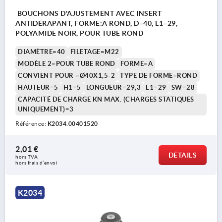
BOUCHONS D'AJUSTEMENT AVEC INSERT
ANTIDÉRAPANT, FORME:A ROND, D=40, L1=29,
POLYAMIDE NOIR, POUR TUBE ROND
DIAMÈTRE=40
FILETAGE=M22
MODÈLE 2=POUR TUBE ROND
FORME=A
CONVIENT POUR =Ø40X1,5-2
TYPE DE FORME=ROND
HAUTEUR=5
H1=5
LONGUEUR=29,3
L1=29
SW=28
CAPACITÉ DE CHARGE KN MAX. (CHARGES STATIQUES
UNIQUEMENT)=3
Référence:
K2034.00401520
2,01 €
DÉTAILS
hors TVA 
hors frais d’envoi
K2034