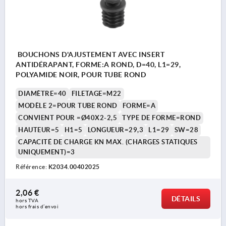
BOUCHONS D'AJUSTEMENT AVEC INSERT
ANTIDÉRAPANT, FORME:A ROND, D=40, L1=29,
POLYAMIDE NOIR, POUR TUBE ROND
DIAMÈTRE=40
FILETAGE=M22
MODÈLE 2=POUR TUBE ROND
FORME=A
CONVIENT POUR =Ø40X2-2,5
TYPE DE FORME=ROND
HAUTEUR=5
H1=5
LONGUEUR=29,3
L1=29
SW=28
CAPACITÉ DE CHARGE KN MAX. (CHARGES STATIQUES
UNIQUEMENT)=3
Référence:
K2034.00402025
2,06 €
DÉTAILS
hors TVA 
hors frais d’envoi