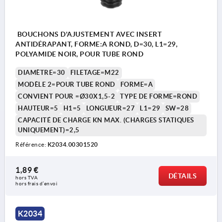
BOUCHONS D'AJUSTEMENT AVEC INSERT
ANTIDÉRAPANT, FORME:A ROND, D=30, L1=29,
POLYAMIDE NOIR, POUR TUBE ROND
DIAMÈTRE=30
FILETAGE=M22
MODÈLE 2=POUR TUBE ROND
FORME=A
CONVIENT POUR =Ø30X1,5-2
TYPE DE FORME=ROND
HAUTEUR=5
H1=5
LONGUEUR=27
L1=29
SW=28
CAPACITÉ DE CHARGE KN MAX. (CHARGES STATIQUES
UNIQUEMENT)=2,5
Référence:
K2034.00301520
1,89 €
DÉTAILS
hors TVA 
hors frais d’envoi
K2034