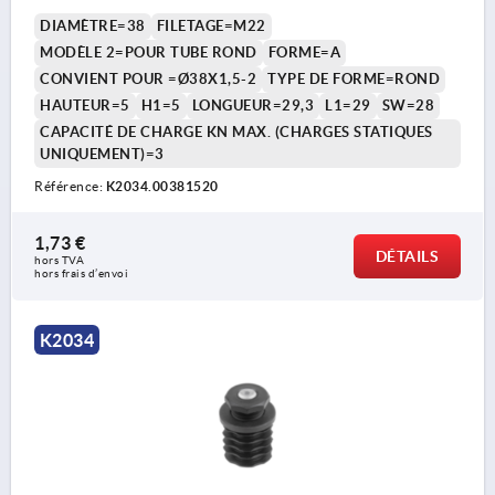
DIAMÈTRE=38
FILETAGE=M22
MODÈLE 2=POUR TUBE ROND
FORME=A
CONVIENT POUR =Ø38X1,5-2
TYPE DE FORME=ROND
HAUTEUR=5
H1=5
LONGUEUR=29,3
L1=29
SW=28
CAPACITÉ DE CHARGE KN MAX. (CHARGES STATIQUES
UNIQUEMENT)=3
Référence:
K2034.00381520
1,73 €
DÉTAILS
hors TVA 
hors frais d’envoi
K2034