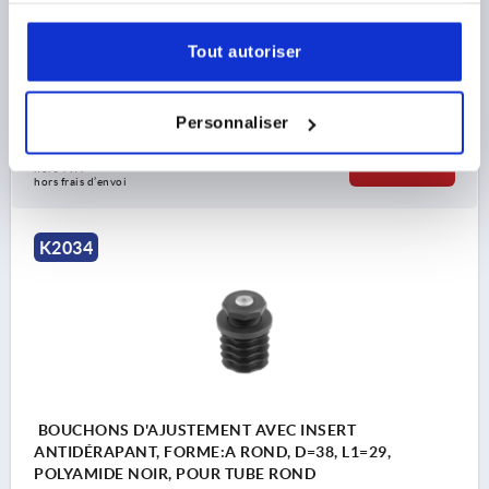
HAUTEUR=5
H1=5
LONGUEUR=29,3
L1=29
SW=28
CAPACITÉ DE CHARGE KN MAX. (CHARGES STATIQUES
Tout autoriser
UNIQUEMENT)=3
Référence:
K2034.00352025
Personnaliser
1,86 €
DÉTAILS
hors TVA 
hors frais d’envoi
K2034
BOUCHONS D'AJUSTEMENT AVEC INSERT
ANTIDÉRAPANT, FORME:A ROND, D=38, L1=29,
POLYAMIDE NOIR, POUR TUBE ROND