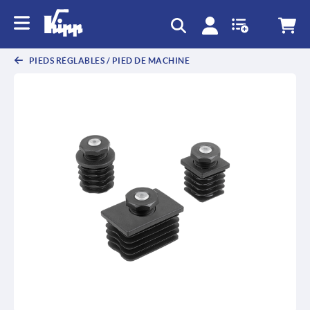
text.skipToContent
text.skipToNavigation
PIEDS RÉGLABLES / PIED DE MACHINE