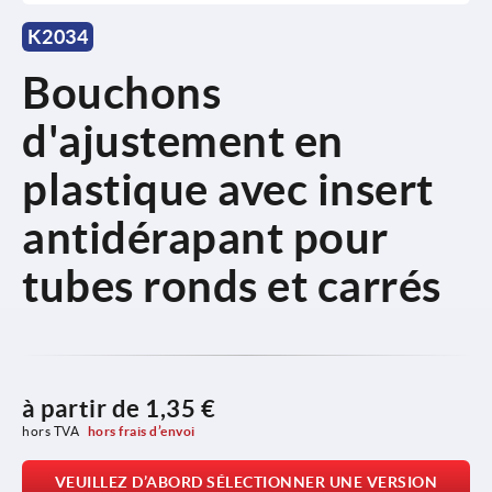
K2034
Bouchons
d'ajustement en
plastique avec insert
antidérapant pour
tubes ronds et carrés
à partir de
1,35 €
hors TVA 
hors frais d’envoi
VEUILLEZ D’ABORD SÉLECTIONNER UNE VERSION