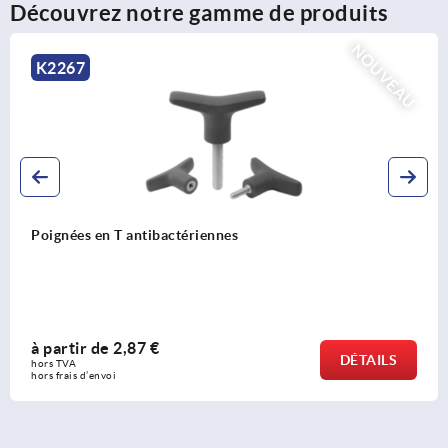
Découvrez notre gamme de produits
NOUVEAU
K2265
tibactériennes
Poignées en T d
 €
à partir de
5,
DÉTAILS
hors TVA 
hors frais d’envoi