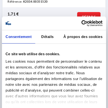
Référence:
K2034.00351520
1,71 €
DÉTAILS
hors TVA 
hors frais d’envoi
K2034
Consentement
Détails
À propos des cookies
Ce site web utilise des cookies.
Les cookies nous permettent de personnaliser le contenu
et les annonces, d'offrir des fonctionnalités relatives aux
médias sociaux et d'analyser notre trafic. Nous
BOUCHONS D'AJUSTEMENT AVEC INSERT
partageons également des informations sur l'utilisation de
ANTIDÉRAPANT, FORME:A ROND, D=35, L1=29,
notre site avec nos partenaires de médias sociaux, de
POLYAMIDE NOIR, POUR TUBE ROND
publicité et d'analyse, qui peuvent combiner celles-ci
DIAMÈTRE=35
FILETAGE=M22
avec d'autres informations que vous leur avez fournies
MODÈLE 2=POUR TUBE ROND
FORME=A
ou qu'ils ont collectées lors de votre utilisation de leurs
CONVIENT POUR =Ø35X2-2,5
TYPE DE FORME=ROND
services.