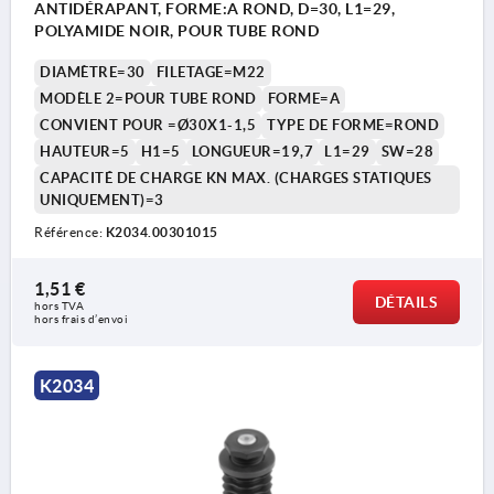
ANTIDÉRAPANT, FORME:A ROND, D=30, L1=29,
POLYAMIDE NOIR, POUR TUBE ROND
DIAMÈTRE=30
FILETAGE=M22
MODÈLE 2=POUR TUBE ROND
FORME=A
CONVIENT POUR =Ø30X1-1,5
TYPE DE FORME=ROND
HAUTEUR=5
H1=5
LONGUEUR=19,7
L1=29
SW=28
CAPACITÉ DE CHARGE KN MAX. (CHARGES STATIQUES
UNIQUEMENT)=3
Référence:
K2034.00301015
1,51 €
DÉTAILS
hors TVA 
hors frais d’envoi
K2034