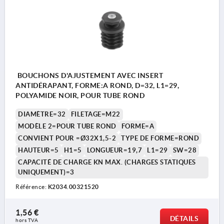
BOUCHONS D'AJUSTEMENT AVEC INSERT
ANTIDÉRAPANT, FORME:A ROND, D=32, L1=29,
POLYAMIDE NOIR, POUR TUBE ROND
DIAMÈTRE=32
FILETAGE=M22
MODÈLE 2=POUR TUBE ROND
FORME=A
CONVIENT POUR =Ø32X1,5-2
TYPE DE FORME=ROND
HAUTEUR=5
H1=5
LONGUEUR=19,7
L1=29
SW=28
CAPACITÉ DE CHARGE KN MAX. (CHARGES STATIQUES
UNIQUEMENT)=3
Référence:
K2034.00321520
1,56 €
DÉTAILS
hors TVA 