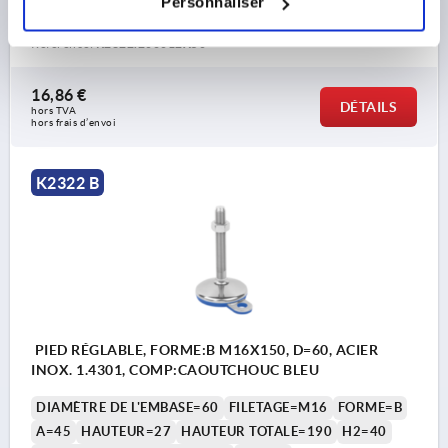
Personnaliser
UNIQUEMENT)=7
Référence:
K2322.206012X50
16,86 €
DÉTAILS
hors TVA 
hors frais d’envoi
K2322 B
PIED RÉGLABLE, FORME:B M16X150, D=60, ACIER
INOX. 1.4301, COMP:CAOUTCHOUC BLEU
DIAMÈTRE DE L'EMBASE=60
FILETAGE=M16
FORME=B
A=45
HAUTEUR=27
HAUTEUR TOTALE=190
H2=40