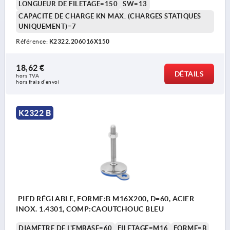
LONGUEUR DE FILETAGE=150
SW=13
CAPACITÉ DE CHARGE KN MAX. (CHARGES STATIQUES
UNIQUEMENT)=7
Référence:
K2322.206016X150
18,62 €
DÉTAILS
hors TVA 
hors frais d’envoi
K2322 B
PIED RÉGLABLE, FORME:B M16X200, D=60, ACIER
INOX. 1.4301, COMP:CAOUTCHOUC BLEU
DIAMÈTRE DE L'EMBASE=60
FILETAGE=M16
FORME=B