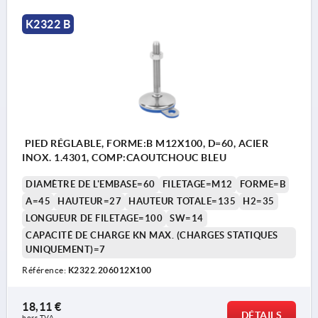
K2322 B
PIED RÉGLABLE, FORME:B M12X100, D=60, ACIER
INOX. 1.4301, COMP:CAOUTCHOUC BLEU
DIAMÈTRE DE L'EMBASE=60
FILETAGE=M12
FORME=B
A=45
HAUTEUR=27
HAUTEUR TOTALE=135
H2=35
LONGUEUR DE FILETAGE=100
SW=14
CAPACITÉ DE CHARGE KN MAX. (CHARGES STATIQUES
UNIQUEMENT)=7
Référence:
K2322.206012X100
18,11 €
DÉTAILS
hors TVA 