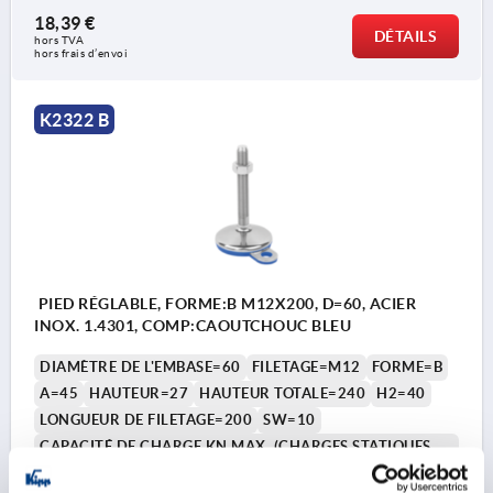
18,39 €
DÉTAILS
hors TVA 
hors frais d’envoi
K2322 B
PIED RÉGLABLE, FORME:B M12X200, D=60, ACIER
INOX. 1.4301, COMP:CAOUTCHOUC BLEU
DIAMÈTRE DE L'EMBASE=60
FILETAGE=M12
FORME=B
A=45
HAUTEUR=27
HAUTEUR TOTALE=240
H2=40
LONGUEUR DE FILETAGE=200
SW=10
CAPACITÉ DE CHARGE KN MAX. (CHARGES STATIQUES
UNIQUEMENT)=7