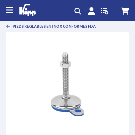
text.skipToContent
text.skipToNavigation
PIEDS RÉGLABLES EN INOX CONFORMES FDA