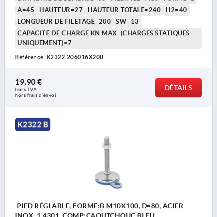
A=45
HAUTEUR=27
HAUTEUR TOTALE=240
H2=40
LONGUEUR DE FILETAGE=200
SW=13
CAPACITÉ DE CHARGE KN MAX. (CHARGES STATIQUES
UNIQUEMENT)=7
Référence:
K2322.206016X200
19,90 €
DÉTAILS
hors TVA 
hors frais d’envoi
K2322 B
PIED RÉGLABLE, FORME:B M10X100, D=80, ACIER
INOX. 1.4301, COMP:CAOUTCHOUC BLEU