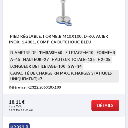
PIED RÉGLABLE, FORME:B M10X100, D=60, ACIER
INOX. 1.4301, COMP:CAOUTCHOUC BLEU
DIAMÈTRE DE L'EMBASE=60
FILETAGE=M10
FORME=B
A=45
HAUTEUR=27
HAUTEUR TOTALE=135
H2=35
LONGUEUR DE FILETAGE=100
SW=14
CAPACITÉ DE CHARGE KN MAX. (CHARGES STATIQUES
UNIQUEMENT)=7
Référence:
K2322.206010X100
18,11 €
DÉTAILS
hors TVA 
hors frais d’envoi
K2322 B