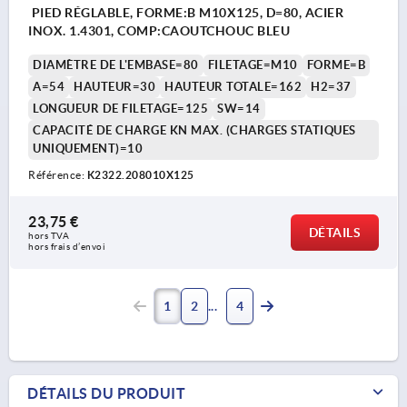
PIED RÉGLABLE, FORME:B M10X125, D=80, ACIER
INOX. 1.4301, COMP:CAOUTCHOUC BLEU
DIAMÈTRE DE L'EMBASE=80
FILETAGE=M10
FORME=B
A=54
HAUTEUR=30
HAUTEUR TOTALE=162
H2=37
LONGUEUR DE FILETAGE=125
SW=14
CAPACITÉ DE CHARGE KN MAX. (CHARGES STATIQUES
UNIQUEMENT)=10
Référence:
K2322.208010X125
23,75 €
DÉTAILS
hors TVA 
hors frais d’envoi
1
2
4
DÉTAILS DU PRODUIT