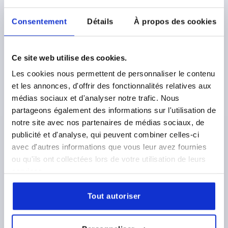
Référence:
K2322.206012X200
Consentement
Détails
À propos des cookies
19,05 €
DÉTAILS
hors TVA 
hors frais d’envoi
Ce site web utilise des cookies.
Les cookies nous permettent de personnaliser le contenu
K2322 B
et les annonces, d'offrir des fonctionnalités relatives aux
médias sociaux et d'analyser notre trafic. Nous
partageons également des informations sur l'utilisation de
notre site avec nos partenaires de médias sociaux, de
publicité et d'analyse, qui peuvent combiner celles-ci
avec d'autres informations que vous leur avez fournies
ou qu'ils ont collectées lors de votre utilisation de leurs
PIED RÉGLABLE, FORME:B M12X50, D=60, ACIER INOX.
1.4301, COMP:CAOUTCHOUC BLEU
services.
DIAMÈTRE DE L'EMBASE=60
FILETAGE=M12
FORME=B
Tout autoriser
A=45
HAUTEUR=27
HAUTEUR TOTALE=85
H2=35
LONGUEUR DE FILETAGE=50
SW=14
CAPACITÉ DE CHARGE KN MAX. (CHARGES STATIQUES