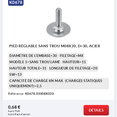
K0678
PIED RÉGLABLE SANS TROU M08X20, D=30, ACIER
DIAMÈTRE DE L'EMBASE=30
FILETAGE=M8
MODÈLE 1=SANS TROU LAMÉ
HAUTEUR=11
HAUTEUR TOTALE=31
LONGUEUR DE FILETAGE=20
SW=13
CAPACITÉ DE CHARGE KN MAX. (CHARGES STATIQUES
UNIQUEMENT)=2,5
Référence:
K0678.03008X020
0,68 €
DÉTAILS
hors TVA 
hors frais d’envoi