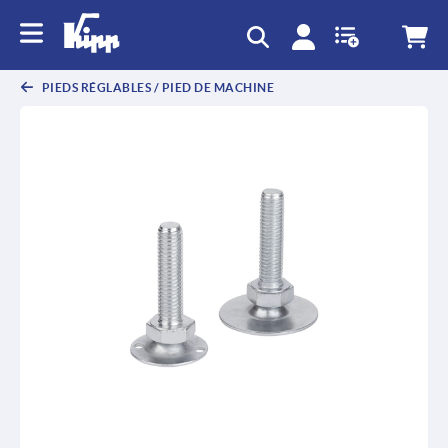
text.skipToContent
text.skipToNavigation
PIEDS RÉGLABLES / PIED DE MACHINE