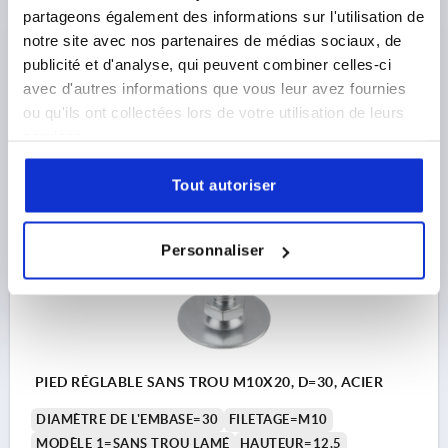
SW=17
partageons également des informations sur l'utilisation de
CAPACITÉ DE CHARGE KN MAX. (CHARGES STATIQUES
notre site avec nos partenaires de médias sociaux, de
UNIQUEMENT)=3,5
publicité et d'analyse, qui peuvent combiner celles-ci
Référence:
K0678.03010X016
avec d'autres informations que vous leur avez fournies
ou qu'ils ont collectées lors de votre utilisation de leurs
0,76 €
services.
DÉTAILS
hors TVA 
hors frais d’envoi
Tout autoriser
K0678
Personnaliser
PIED RÉGLABLE SANS TROU M10X20, D=30, ACIER
DIAMÈTRE DE L'EMBASE=30
FILETAGE=M10
MODÈLE 1=SANS TROU LAMÉ
HAUTEUR=12,5