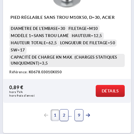
PIED RÉGLABLE SANS TROU M10X50, D=30, ACIER
DIAMÈTRE DE L'EMBASE=30
FILETAGE=M10
MODÈLE 1=SANS TROU LAMÉ
HAUTEUR=12,5
HAUTEUR TOTALE=62,5
LONGUEUR DE FILETAGE=50
SW=17
CAPACITÉ DE CHARGE KN MAX. (CHARGES STATIQUES
UNIQUEMENT)=3,5
Référence:
K0678.03010X050
0,89 €
DÉTAILS
hors TVA 
hors frais d’envoi
1
2
9