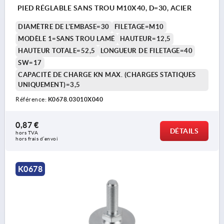
PIED RÉGLABLE SANS TROU M10X40, D=30, ACIER
DIAMÈTRE DE L'EMBASE=30
FILETAGE=M10
MODÈLE 1=SANS TROU LAMÉ
HAUTEUR=12,5
HAUTEUR TOTALE=52,5
LONGUEUR DE FILETAGE=40
SW=17
CAPACITÉ DE CHARGE KN MAX. (CHARGES STATIQUES
UNIQUEMENT)=3,5
Référence:
K0678.03010X040
0,87 €
DÉTAILS
hors TVA 
hors frais d’envoi
K0678