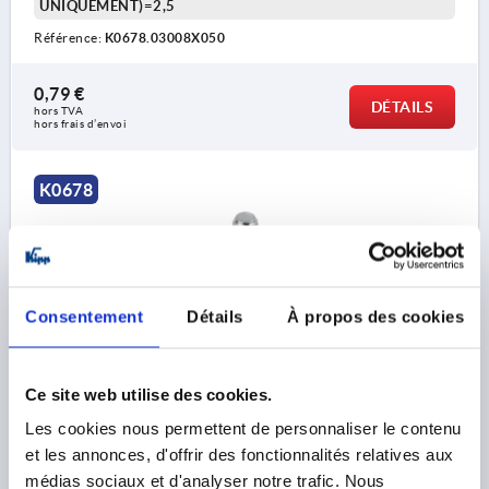
UNIQUEMENT)=2,5
Référence:
K0678.03008X050
0,79 €
DÉTAILS
hors TVA 
hors frais d’envoi
K0678
Consentement
Détails
À propos des cookies
PIED RÉGLABLE SANS TROU M10X16, D=30, ACIER
Ce site web utilise des cookies.
DIAMÈTRE DE L'EMBASE=30
FILETAGE=M10
Les cookies nous permettent de personnaliser le contenu
MODÈLE 1=SANS TROU LAMÉ
HAUTEUR=12,5
et les annonces, d'offrir des fonctionnalités relatives aux
HAUTEUR TOTALE=28,5
LONGUEUR DE FILETAGE=16
médias sociaux et d'analyser notre trafic. Nous