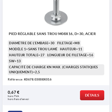
PIED RÉGLABLE SANS TROU M08X16, D=30, ACIER
DIAMÈTRE DE L'EMBASE=30
FILETAGE=M8
MODÈLE 1=SANS TROU LAMÉ
HAUTEUR=11
HAUTEUR TOTALE=27
LONGUEUR DE FILETAGE=16
SW=13
CAPACITÉ DE CHARGE KN MAX. (CHARGES STATIQUES
UNIQUEMENT)=2,5
Référence:
K0678.03008X016
0,67 €
DÉTAILS
hors TVA 
hors frais d’envoi