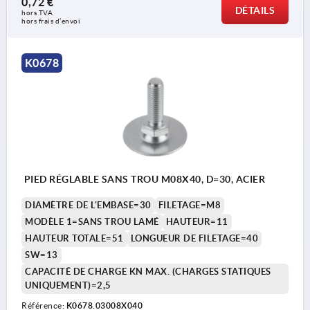
0,72 €
DÉTAILS
hors TVA 
hors frais d’envoi
K0678
PIED RÉGLABLE SANS TROU M08X40, D=30, ACIER
DIAMÈTRE DE L'EMBASE=30
FILETAGE=M8
MODÈLE 1=SANS TROU LAMÉ
HAUTEUR=11
HAUTEUR TOTALE=51
LONGUEUR DE FILETAGE=40
SW=13
CAPACITÉ DE CHARGE KN MAX. (CHARGES STATIQUES
UNIQUEMENT)=2,5
Référence:
K0678.03008X040