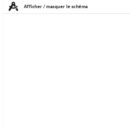
TAB:
TAB:
Afficher / masquer le schéma