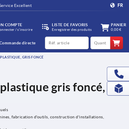
FR
Service Excellent
N COMPTE
LISTE DE FAVORIS
PANIER
onnecter / s’inscrire
Enregistrer des produits
0,00 €
productCode
qty
Commande directe
PLASTIQUE, GRIS FONCÉ
plastique gris foncé,
nuels
nes, fabrication d'outils, construction d'installations,