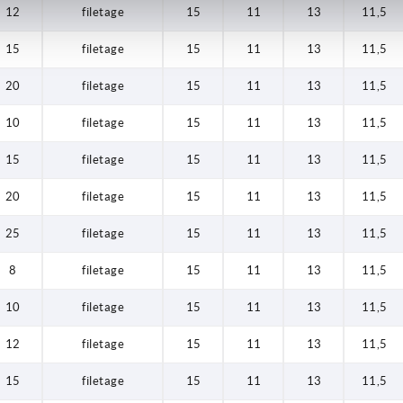
12
filetage
15
11
13
11,5
15
filetage
15
11
13
11,5
20
filetage
15
11
13
11,5
10
filetage
15
11
13
11,5
15
filetage
15
11
13
11,5
20
filetage
15
11
13
11,5
25
filetage
15
11
13
11,5
8
filetage
15
11
13
11,5
10
filetage
15
11
13
11,5
12
filetage
15
11
13
11,5
15
filetage
15
11
13
11,5