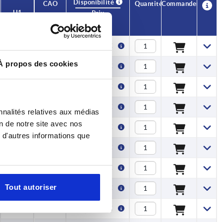
Disponibilité
CAO
Quantité
Commander
H1
Prix
4,3
1,49 €
À propos des cookies
4,3
1,07 €
4,3
1,07 €
4,3
1,07 €
nnalités relatives aux médias
on de notre site avec nos
4,3
0,98 €
 d'autres informations que
4,3
0,98 €
4,3
0,98 €
Tout autoriser
4,3
0,98 €
4,3
1,01 €