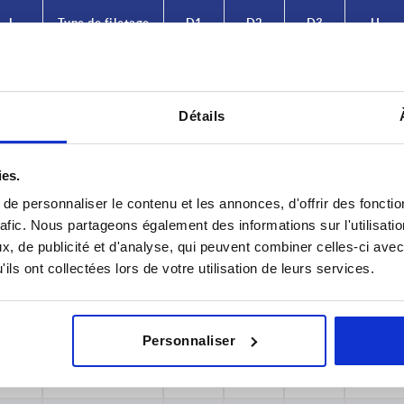
L
Type de filetage
D1
D2
D3
H
8
filetage
15
11
13
11,5
Détails
10
filetage
15
11
13
11,5
12
filetage
15
11
13
11,5
ies.
15
filetage
15
11
13
11,5
e personnaliser le contenu et les annonces, d'offrir des fonctio
rafic. Nous partageons également des informations sur l'utilisati
8
filetage
15
11
13
11,5
, de publicité et d'analyse, qui peuvent combiner celles-ci avec
ils ont collectées lors de votre utilisation de leurs services.
10
filetage
15
11
13
11,5
12
filetage
15
11
13
11,5
Personnaliser
15
filetage
15
11
13
11,5
10
filetage
15
11
13
11,5