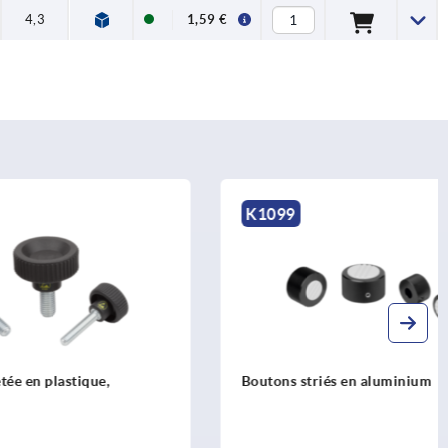
4,3
1,59 €
K1099
ue,
Boutons striés en aluminium