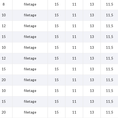
8
filetage
15
11
13
11,5
10
filetage
15
11
13
11,5
12
filetage
15
11
13
11,5
15
filetage
15
11
13
11,5
10
filetage
15
11
13
11,5
12
filetage
15
11
13
11,5
15
filetage
15
11
13
11,5
20
filetage
15
11
13
11,5
10
filetage
15
11
13
11,5
15
filetage
15
11
13
11,5
20
filetage
15
11
13
11,5