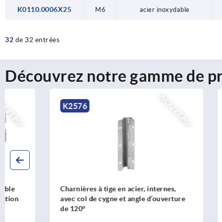
K0110.0006X25
M6
acier inoxydable
32
de 32 entrées
Découvrez notre gamme de pr
NOUVEAU
K2576
K2575
Charnières à tige en acier, internes,
Charnières à
avec col de cygne et angle d’ouverture
avec col de
de 120°
de 90°