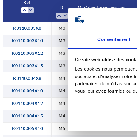
Réf.
D
Matériau des composants
25
K0110.003X8
M3
acier
Consentement
K0110.003X10
M3
acier
K0110.003X12
M3
acier
Ce site web utilise des cook
K0110.003X15
M3
acier
Les cookies nous permettent d
sociaux et d'analyser notre t
K0110.004X8
M4
acier
partenaires de médias sociaux
K0110.004X10
vous leur avez fournies ou qu'
M4
acier
K0110.004X12
M4
acier
K0110.004X15
M4
acier
K0110.005X10
M5
acier