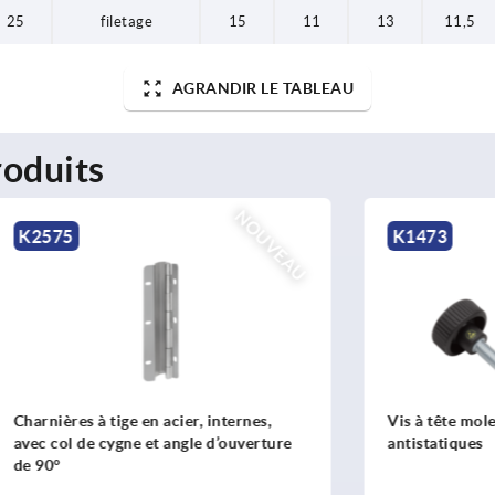
25
filetage
15
11
13
11,5
AGRANDIR LE TABLEAU
oduits
NOUVEAU
K1473
 tige en acier, internes,
Vis à tête moletée en plastiq
 cygne et angle d’ouverture
antistatiques