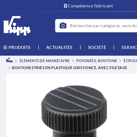
text.skipToContent
text.skipToNavigation
Compétence fabricant
ACTUALITÉS
SOCIÉTÉ
SERVIC
PRODUITS
ÉLÉMENTS DE MANŒUVRE
POIGNÉES, BOUTONS
ÉCROUS
BOUTONS STRIÉS EN PLASTIQUE GRIS FONCÉ, AVEC FILETAGE