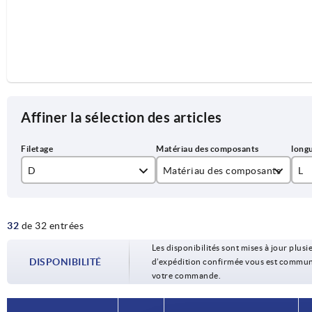
Affiner la sélection des articles
D
Matériau des composants
L
M3
acier
8
32
de 32 entrées
M4
acier inoxydable
10
Les disponibilités sont mises à jour plusie
M5
12
DISPONIBILITÉ
d’expédition confirmée vous est communiqu
votre commande.
M6
15
20