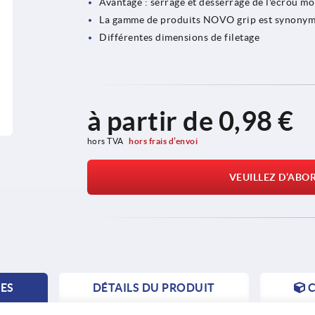
Avantage : serrage et desserrage de l'écrou mo
La gamme de produits NOVO grip est synonyme
Différentes dimensions de filetage
à partir de
0,98 €
hors TVA 
hors frais d’envoi
VEUILLEZ D’ABO
TES
DÉTAILS DU PRODUIT
C