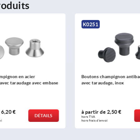
oduits
K1286
ampignon antibactériens
Boutons champignon en pla
dage, inox
thermodurcissable avec ta
de
2,50 €
à partir de
1,59 €
DÉTAILS
hors TVA 
voi
hors frais d’envoi