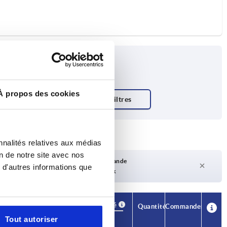
À propos des cookies
nnalités relatives aux médias
on de notre site avec nos
Délai de livraison sur demande
 d'autres informations que
Actuellement pas en stock
Disponibilité
CAO
Quantité
Commander
H1
Prix
Tout autoriser