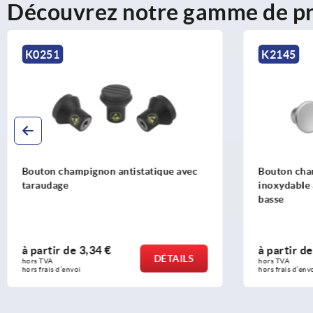
Découvrez notre gamme de pr
K2145
K0251
Bouton champignon en acier
Boutons ch
inoxydable avec taraudage avec embase
avec tarau
basse
à partir de
6,20 €
à partir 
DÉTAILS
hors TVA 
hors TVA 
hors frais d’envoi
hors frais d’en