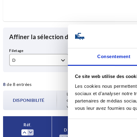
Affiner la sélection des articles
Consentement
D
Matériau des composants
D1
M4
acier de décolletage
21
Ce site web utilise des cook
8
de 8 entrées
M5
acier inoxydable
25
Les cookies nous permettent d
sociaux et d'analyser notre t
Les disponibilités sont mises à jour plusie
M6
33
DISPONIBILITÉ
d’expédition confirmée vous est communiqu
partenaires de médias sociaux
votre commande.
vous leur avez fournies ou qu'
M8
Réf.
D
Matériau des composa