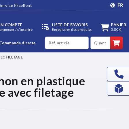
FR
Service Excellent
N COMPTE
LISTE DE FAVORIS
PANIER
onnecter / s’inscrire
Enregistrer des produits
0,00 €
productCode
qty
Commande directe
EC FILETAGE
on en plastique
 avec filetage