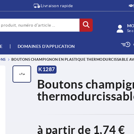
Livraison rapide
MO
Se c
E
DOMAINES D’APPLICATION
NS
BOUTONS CHAMPIGNON EN PLASTIQUE THERMODURCISSABLE AV
K1287
Boutons champign
thermodurcissable
à partir de
1,74 €