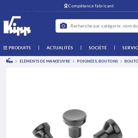
text.skipToContent
text.skipToNavigation
Compétence fabricant
ACTUALITÉS
SOCIÉTÉ
SERVIC
PRODUITS
ÉLÉMENTS DE MANŒUVRE
POIGNÉES, BOUTONS
BOUTO