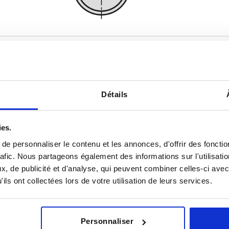
Détails
L
D2
10
12
ies.
AGRANDIR LE TABLEAU
15
14
e personnaliser le contenu et les annonces, d'offrir des fonctio
rafic. Nous partageons également des informations sur l'utilisati
urs fois par jour à intervalles réguliers. La date
18
1-3 jours
ée à l’étape finale, avant la finalisation de
, de publicité et d'analyse, qui peuvent combiner celles-ci avec
4-20 jours
ils ont collectées lors de votre utilisation de leurs services.
nts
D1
L
D2
H
Personnaliser