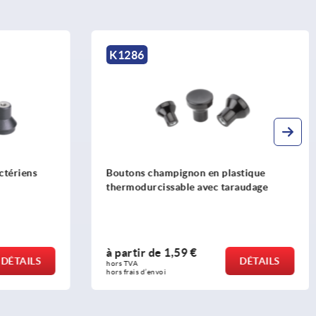
K0251
stique
Boutons champignon en plastique avec
raudage
filetage et capuchon
à partir de
1,25 €
DÉTAILS
DÉTAILS
hors TVA 
hors frais d’envoi