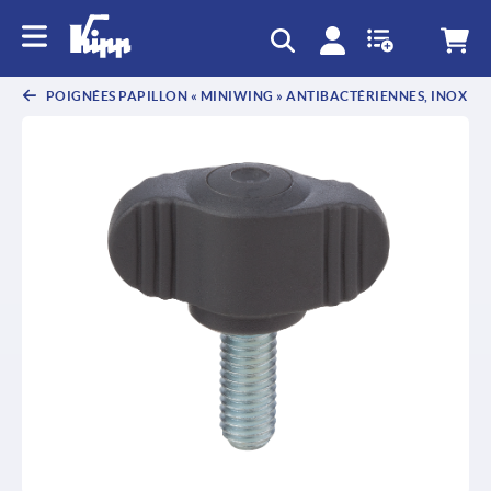
text.skipToContent
text.skipToNavigation
POIGNÉES PAPILLON « MINIWING » ANTIBACTÉRIENNES, INOX