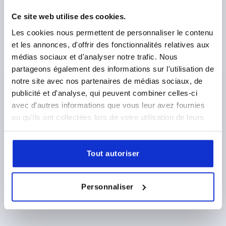
INOX. 1.4305 NATUREL
Ce site web utilise des cookies.
FILETAGE=M6
LONGUEUR DE FILETAGE=15
FORME=L
LONGUEUR DE POIGNÉE=28
LARGEUR=13
D2=12
Les cookies nous permettent de personnaliser le contenu
HAUTEUR=15
H1=13,3
H2=2,3
et les annonces, d'offrir des fonctionnalités relatives aux
médias sociaux et d'analyser notre trafic. Nous
Référence:
K0274.120006144X15
partageons également des informations sur l'utilisation de
notre site avec nos partenaires de médias sociaux, de
1,65 €
DÉTAILS
hors TVA 
publicité et d'analyse, qui peuvent combiner celles-ci
hors frais d’envoi
avec d'autres informations que vous leur avez fournies
ou qu'ils ont collectées lors de votre utilisation de leurs
services.
DÉTAILS DU PRODUIT
Tout autoriser
CAD
Personnaliser
TÉLÉCHARGEMENTS