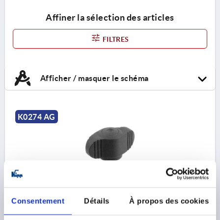
Affiner la sélection des articles
FILTRES
Afficher / masquer le schéma
K0274 AG
POIGNÉE PAPILLON ANTIBACTÉRIEN MINIWING
Consentement
Détails
À propos des cookies
M06X15, FORME:L AVEC TIGE FILETÉE, A=28, B=13,
H=15, THERMOPLASTIQUE GRIS RAL7015, COMP:ACIER