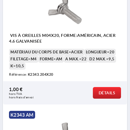
VIS À OREILLES M04X20, FORME:AMÉRICAIN, ACIER
4.6 GALVANISÉE
MATÉRIAU DU CORPS DE BASE=ACIER
LONGUEUR=20
FILETAGE=M4
FORME=AM
A MAX.=22
D2 MAX.=9,5
K=10,5
Référence:
K2343.204X20
1,00 €
DÉTAILS
hors TVA 
hors frais d’envoi
K2343 AM