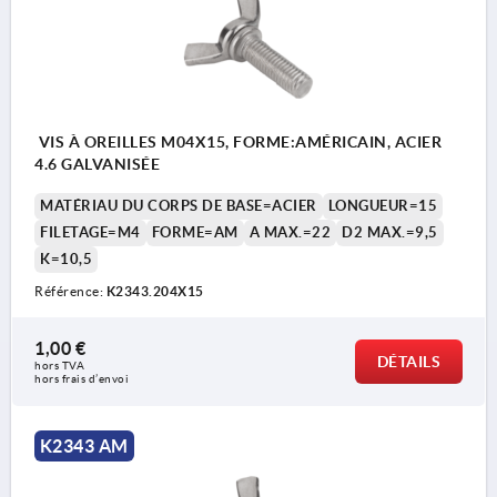
VIS À OREILLES M04X15, FORME:AMÉRICAIN, ACIER
4.6 GALVANISÉE
MATÉRIAU DU CORPS DE BASE=ACIER
LONGUEUR=15
FILETAGE=M4
FORME=AM
A MAX.=22
D2 MAX.=9,5
K=10,5
Référence:
K2343.204X15
1,00 €
DÉTAILS
hors TVA 
hors frais d’envoi
K2343 AM