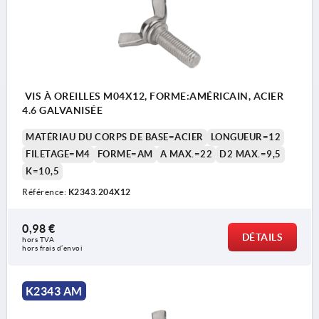
VIS À OREILLES M04X12, FORME:AMÉRICAIN, ACIER
4.6 GALVANISÉE
MATÉRIAU DU CORPS DE BASE=ACIER
LONGUEUR=12
FILETAGE=M4
FORME=AM
A MAX.=22
D2 MAX.=9,5
K=10,5
Référence:
K2343.204X12
0,98 €
DÉTAILS
hors TVA 
hors frais d’envoi
K2343 AM