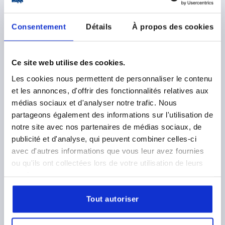
Consentement
Détails
À propos des cookies
VIS À OREILLES M04X30, FORME:AMÉRICAIN, ACIER
Ce site web utilise des cookies.
4.6 GALVANISÉE
Les cookies nous permettent de personnaliser le contenu
MATÉRIAU DU CORPS DE BASE=ACIER
LONGUEUR=30
et les annonces, d'offrir des fonctionnalités relatives aux
FILETAGE=M4
FORME=AM
A MAX.=22
D2 MAX.=9,5
médias sociaux et d'analyser notre trafic. Nous
K=10,5
partageons également des informations sur l'utilisation de
Référence:
K2343.204X30
notre site avec nos partenaires de médias sociaux, de
publicité et d'analyse, qui peuvent combiner celles-ci
1,03 €
avec d'autres informations que vous leur avez fournies
DÉTAILS
hors TVA 
ou qu'ils ont collectées lors de votre utilisation de leurs
hors frais d’envoi
services.
K2343 AM
Tout autoriser