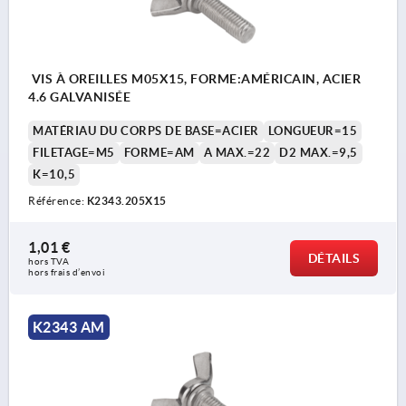
VIS À OREILLES M05X15, FORME:AMÉRICAIN, ACIER
4.6 GALVANISÉE
MATÉRIAU DU CORPS DE BASE=ACIER
LONGUEUR=15
FILETAGE=M5
FORME=AM
A MAX.=22
D2 MAX.=9,5
K=10,5
Référence:
K2343.205X15
1,01 €
DÉTAILS
hors TVA 
hors frais d’envoi
K2343 AM