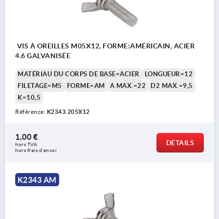
VIS À OREILLES M05X12, FORME:AMÉRICAIN, ACIER
4.6 GALVANISÉE
MATÉRIAU DU CORPS DE BASE=ACIER
LONGUEUR=12
FILETAGE=M5
FORME=AM
A MAX.=22
D2 MAX.=9,5
K=10,5
Référence:
K2343.205X12
1,00 €
DÉTAILS
hors TVA 
hors frais d’envoi
K2343 AM