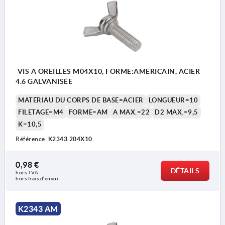
VIS À OREILLES M04X10, FORME:AMÉRICAIN, ACIER
4.6 GALVANISÉE
MATÉRIAU DU CORPS DE BASE=ACIER
LONGUEUR=10
FILETAGE=M4
FORME=AM
A MAX.=22
D2 MAX.=9,5
K=10,5
Référence:
K2343.204X10
0,98 €
DÉTAILS
hors TVA 
hors frais d’envoi
K2343 AM