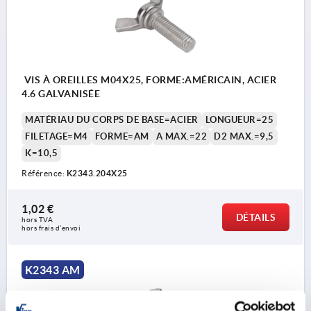
VIS À OREILLES M04X25, FORME:AMÉRICAIN, ACIER
4.6 GALVANISÉE
MATÉRIAU DU CORPS DE BASE=ACIER
LONGUEUR=25
FILETAGE=M4
FORME=AM
A MAX.=22
D2 MAX.=9,5
K=10,5
Référence:
K2343.204X25
1,02 €
DÉTAILS
hors TVA 
hors frais d’envoi
K2343 AM