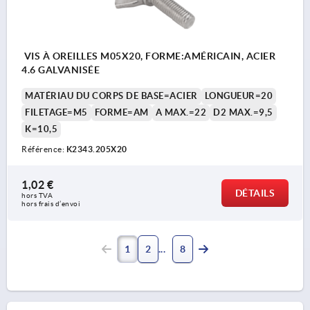
VIS À OREILLES M05X20, FORME:AMÉRICAIN, ACIER
4.6 GALVANISÉE
MATÉRIAU DU CORPS DE BASE=ACIER
LONGUEUR=20
FILETAGE=M5
FORME=AM
A MAX.=22
D2 MAX.=9,5
K=10,5
Référence:
K2343.205X20
1,02 €
DÉTAILS
hors TVA 
hors frais d’envoi
1
2
8