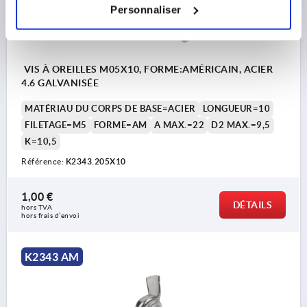
Personnaliser
VIS À OREILLES M05X10, FORME:AMÉRICAIN, ACIER
4.6 GALVANISÉE
MATÉRIAU DU CORPS DE BASE=ACIER
LONGUEUR=10
FILETAGE=M5
FORME=AM
A MAX.=22
D2 MAX.=9,5
K=10,5
Référence:
K2343.205X10
1,00 €
DÉTAILS
hors TVA 
hors frais d’envoi
K2343 AM