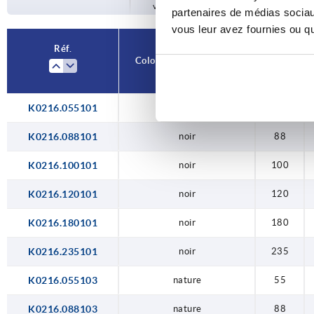
votre commande.
partenaires de médias sociaux
120
vous leur avez fournies ou qu'
180
Réf.
Coloris du corps de base
A
235
K0216.055101
noir
55
K0216.088101
noir
88
K0216.100101
noir
100
K0216.120101
noir
120
K0216.180101
noir
180
K0216.235101
noir
235
K0216.055103
nature
55
K0216.088103
nature
88