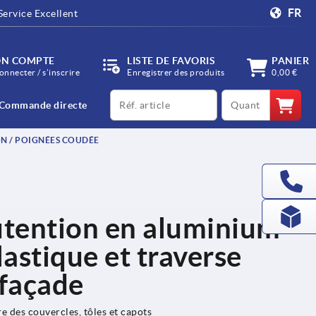
FR
Service Excellent
N COMPTE
LISTE DE FAVORIS
PANIER
onnecter / s’inscrire
Enregistrer des produits
0,00 €
productCode
qty
Commande directe
N / POIGNÉES COUDÉE
tention en aluminium
astique et traverse
 façade
e des couvercles, tôles et capots