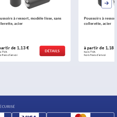
isse, sans
Poussoirs à ressort à enfoncer, sans
collerette, acier
à partir de
1,18 €
DÉTAILS
DÉTAILS
hors TVA 
hors frais d’envoi
ÉCURISÉ