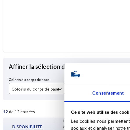
Affiner la sélection des articles
Coloris du corps de base
A
D
Consentement
nature
55
M
12
de 12 entrées
Ce site web utilise des cook
noir
88
Les cookies nous permettent d
Les disponibilités sont mises à jour plusie
100
DISPONIBILITÉ
d’expédition confirmée vous est communiqu
sociaux et d'analyser notre t