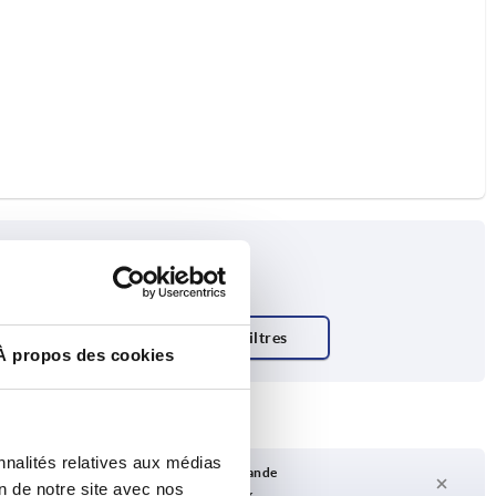
 charge N
À propos des cookies
nnalités relatives aux médias
Délai de livraison sur demande
on de notre site avec nos
Actuellement pas en stock