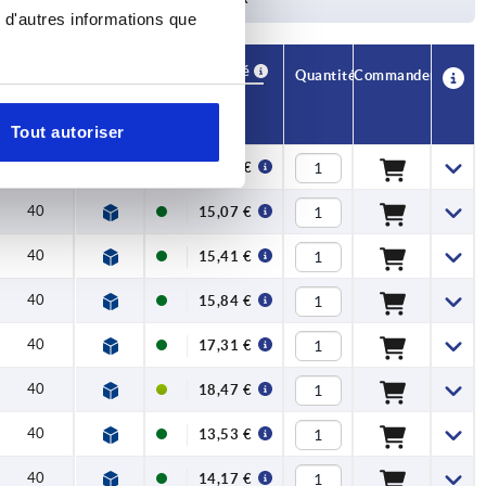
 d'autres informations que
Disponibilité
CAO
Quantité
Commander
H
Prix
Tout autoriser
40
14,38 €
40
15,07 €
40
15,41 €
40
15,84 €
40
17,31 €
40
18,47 €
40
13,53 €
40
14,17 €