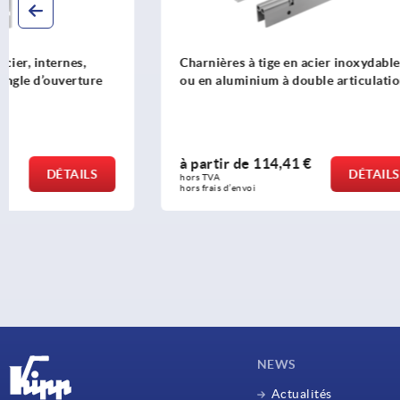
Charnières à tige en acier inoxydable
Poussoirs à
ou en aluminium à double articulation
collerette, 
à partir de
114,41 €
à partir d
DÉTAILS
hors TVA 
hors TVA 
hors frais d’envoi
hors frais d’env
NEWS
Actualités