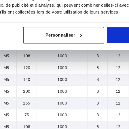
, de publicité et d'analyse, qui peuvent combiner celles-ci avec
140
ils ont collectées lors de votre utilisation de leurs services.
200
D
L
Capacité de charge N
Forme
B
255
Personnaliser
M5
75
1000
B
12
M5
108
1000
B
12
M5
120
1000
B
12
M5
140
1000
B
12
M5
200
1000
B
12
M5
255
1000
B
12
M5
75
1000
B
12
M5
108
1000
B
12