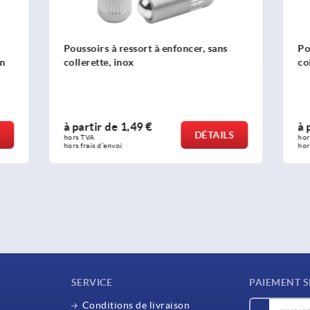
 ressort à enfoncer, sans
Poussoirs à ressort, modèle l
inox
collerette, acier
e
1,49 €
à partir de
1,13 €
DÉTAILS
hors TVA 
oi
hors frais d’envoi
SERVICE
PAIEMENT S
Conditions de livraison