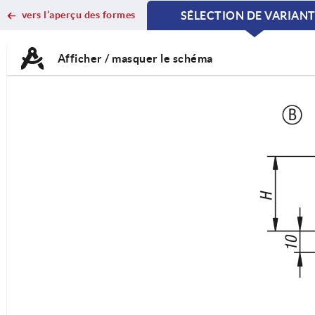
vers l’aperçu des formes
SÉLECTION DE VARIAN
CURRENT
CURRENT
TAB:
TAB:
Afficher / masquer le schéma