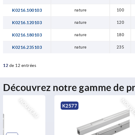
K0216.100103
nature
100
K0216.120103
nature
120
K0216.180103
nature
180
K0216.235103
nature
235
12
de 12 entrées
Découvrez notre gamme de pr
NOUVEAU
K2577
K2396