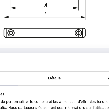
L
Capacité de
Détails
5
75
1000
AGRANDIR LE TABLEAU
ies.
108
e personnaliser le contenu et les annonces, d'offrir des fonctio
urs fois par jour à intervalles réguliers. La date
120
1-3 jours
ée à l’étape finale, avant la finalisation de
rafic. Nous partageons également des informations sur l'utilisati
4-20 jours