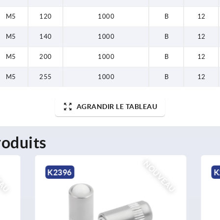
M5
120
1000
B
12
M5
140
1000
B
12
M5
200
1000
B
12
M5
255
1000
B
12
AGRANDIR LE TABLEAU
oduits
NOUVEAU
K2394