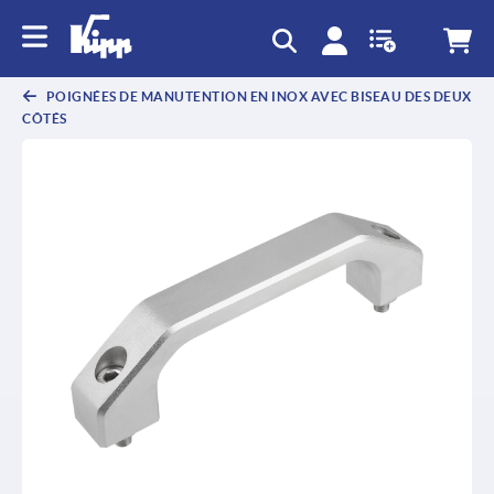
text.skipToContent
text.skipToNavigation
POIGNÉES DE MANUTENTION EN INOX AVEC BISEAU DES DEUX
CÔTÉS