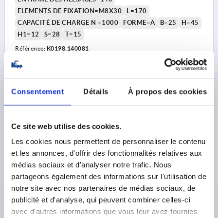
ÉLÉMENTS DE FIXATION=M8X30
L=170
CAPACITÉ DE CHARGE N =1000
FORME=A
B=25
H=45
H1=12
S=28
T=15
Référence:
K0198.140081
187,80 €
DÉTAILS
hors TVA 
hors frais d’envoi
Consentement
Détails
À propos des cookies
K0198 A
Ce site web utilise des cookies.
Les cookies nous permettent de personnaliser le contenu
et les annonces, d'offrir des fonctionnalités relatives aux
médias sociaux et d'analyser notre trafic. Nous
partageons également des informations sur l'utilisation de
notre site avec nos partenaires de médias sociaux, de
POIGNÉE CINTRÉE, FORME:A, A=180, L=218,
publicité et d'analyse, qui peuvent combiner celles-ci
D=M10x40 ACIER INOX.
avec d'autres informations que vous leur avez fournies