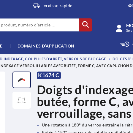
Livraison rapide
MO
Se c
E
DOMAINES D’APPLICATION
 D'INDEXAGE, GOUPILLES D'ARRÊT, VERROUS DE BLOCAGE
DOIGTS D’
'INDEXAGE VERROUILLABLES AVEC BUTÉE, FORME C, AVEC CAPUCHON D
K1674 C
Doigts d'indexage
butée, forme C, a
verrouillage, sans
Une rotation à 180° du verrou entraîne la rétr
Butée à 180° avec sens de rotation unilatéral