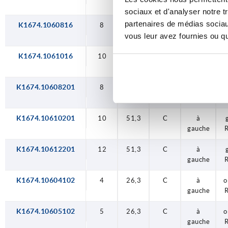
gauche
sociaux et d'analyser notre t
partenaires de médias sociaux
K1674.1060816
8
41,5
C
à
gauche
vous leur avez fournies ou qu'
K1674.1061016
10
41,5
C
à
gauche
K1674.10608201
8
51,3
C
à
gauche
K1674.10610201
10
51,3
C
à
gauche
K1674.10612201
12
51,3
C
à
gauche
K1674.10604102
4
26,3
C
à
o
gauche
K1674.10605102
5
26,3
C
à
o
gauche