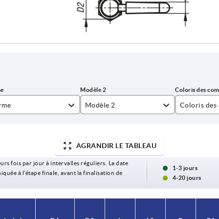
rme
Modèle 2
Coloris des
à droite
bleu RAL 5
à gauche
gris clair 
AGRANDIR LE TABLEAU
urs fois par jour à intervalles réguliers. La date
gris foncé 
1-3 jours
ée à l’étape finale, avant la finalisation de
4-20 jours
jaune colza
orangé pur