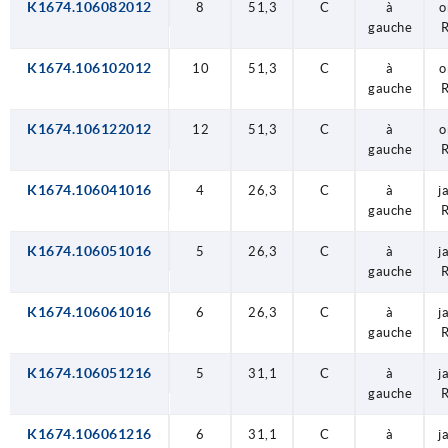
K1674.106082012
8
51,3
C
à
o
gauche
K1674.106102012
10
51,3
C
à
o
gauche
K1674.106122012
12
51,3
C
à
o
gauche
K1674.106041016
4
26,3
C
à
j
gauche
K1674.106051016
5
26,3
C
à
j
gauche
K1674.106061016
6
26,3
C
à
j
gauche
K1674.106051216
5
31,1
C
à
j
gauche
K1674.106061216
6
31,1
C
à
j