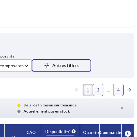
 composants
017
1
2
4
RAL 7035
RAL 7021
Délai de livraison sur demande
Actuellement pas en stock
 RAL 1021
 RAL 2004
Disponibilité
Disponibilité
CAO
CAO
Quantité
Quantité
Commander
Commander