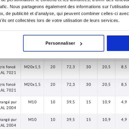
RAL 7021
rafic. Nous partageons également des informations sur l'utilisati
, de publicité et d'analyse, qui peuvent combiner celles-ci avec
gris foncé
M16
16
62,8
26
16,6
7
RAL 7021
ils ont collectées lors de votre utilisation de leurs services.
gris foncé
M16
16
62,8
26
16,6
7
RAL 7021
Personnaliser
gris foncé
M20x1,5
20
72,3
30
20,5
8,5
RAL 7021
gris foncé
M20x1,5
20
72,3
30
20,5
8,5
RAL 7021
gris foncé
M20x1,5
20
72,3
30
20,5
8,5
RAL 7021
rangé pur
M10
10
39,5
15
10,9
4,9
RAL 2004
rangé pur
M10
10
39,5
15
10,9
4,9
RAL 2004