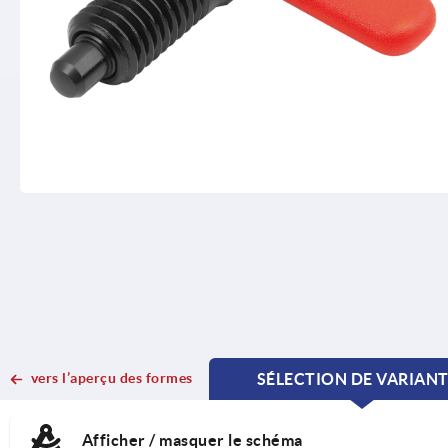
vers l’aperçu des formes
SÉLECTION DE VARIAN
CURRENT
CURRENT
TAB:
TAB:
Afficher / masquer le schéma