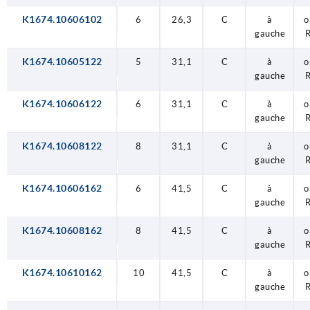
K1674.10606102
6
26,3
C
à
o
gauche
K1674.10605122
5
31,1
C
à
o
gauche
K1674.10606122
6
31,1
C
à
o
gauche
K1674.10608122
8
31,1
C
à
o
gauche
K1674.10606162
6
41,5
C
à
o
gauche
K1674.10608162
8
41,5
C
à
o
gauche
K1674.10610162
10
41,5
C
à
o
gauche