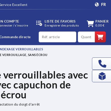
FR
Service Excellent
N COMPTE
LISTE DE FAVORIS
PANIER
onnecter / s’inscrire
Enregistrer des produits
0,00 €
productCode
qty
Commande directe
INDEXAGE VERROUILLABLES
E VERROUILLAGE, SANS ÉCROU
 verrouillables avec
vec capuchon de
 écrou
actation du doigt d'arrêt