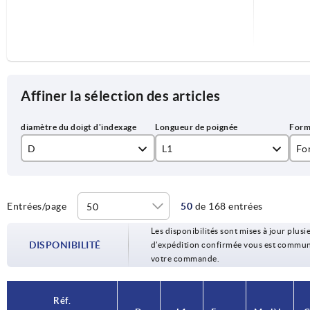
Affiner la sélection des articles
D
L1
Fo
4
26,3
C
5
31,1
Entrées/page
50
de 168 entrées
Les disponibilités sont mises à jour plusie
6
41,5
DISPONIBILITÉ
d’expédition confirmée vous est communiqu
votre commande.
8
51,3
10
Réf.
Réf.