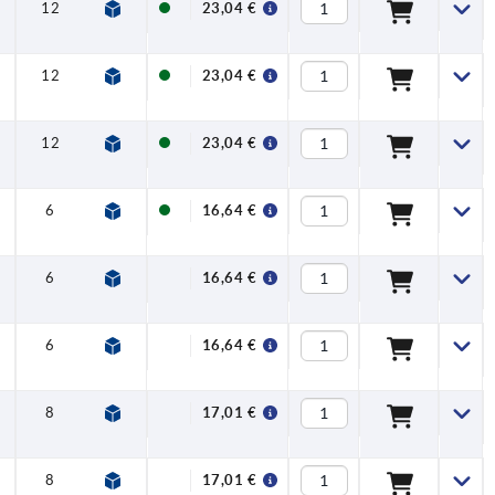
12
20
2,3
20
60
23,04 €
12
20
2,8
20
60
23,04 €
12
20
3
20
60
23,04 €
6
10
1
8
14
16,64 €
6
10
1,3
8
14
16,64 €
6
10
1,8
8
14
16,64 €
8
12
1,3
5
15
17,01 €
8
12
1,8
5
15
17,01 €