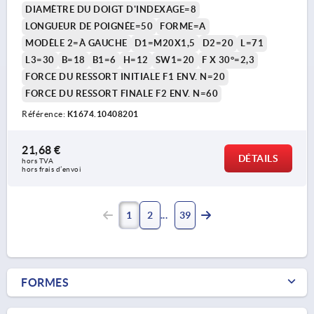
DIAMÈTRE DU DOIGT D'INDEXAGE=8
LONGUEUR DE POIGNÉE=50
FORME=A
MODÈLE 2=À GAUCHE
D1=M20X1,5
D2=20
L=71
L3=30
B=18
B1=6
H=12
SW1=20
F X 30°=2,3
FORCE DU RESSORT INITIALE F1 ENV. N=20
FORCE DU RESSORT FINALE F2 ENV. N=60
Référence:
K1674.10408201
21,68 €
DÉTAILS
hors TVA 
hors frais d’envoi
1
2
39
FORMES