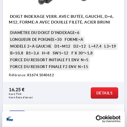
DOIGT INDEXAGE VERR. AVEC BUTÉE, GAUCHE, D=6,
M12, FORME:A AVEC DOUILLE FILETÉ, ACIER BRUNI
DIAMÈTRE DU DOIGT D'INDEXAGE=6
LONGUEUR DE POIGNÉE=30
FORME=A
MODÈLE 2=À GAUCHE
D1=M12
D2=12
L=47,4
L3=19
B=10,8
B1=3,6
H=8
SW1=12
F X 30°=1,8
FORCE DU RESSORT INITIALE F1 ENV. N=5
FORCE DU RESSORT FINALE F2 ENV. N=15
Référence:
K1674.1040612
16,25 €
DÉTAILS
hors TVA 
hors frais d’envoi
K1674