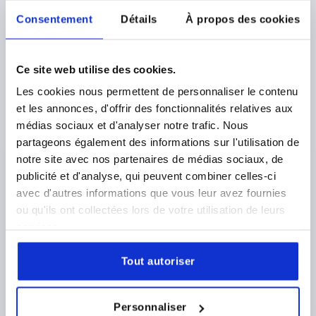
Consentement
Détails
À propos des cookies
Ce site web utilise des cookies.
DOIGT INDEXAGE VERR. AVEC BUTÉE, GAUCHE, D=8,
Les cookies nous permettent de personnaliser le contenu
M12, FORME:A AVEC DOUILLE FILETÉ, ACIER BRUNI
et les annonces, d'offrir des fonctionnalités relatives aux
médias sociaux et d'analyser notre trafic. Nous
DIAMÈTRE DU DOIGT D'INDEXAGE=8
partageons également des informations sur l'utilisation de
LONGUEUR DE POIGNÉE=30
FORME=A
notre site avec nos partenaires de médias sociaux, de
MODÈLE 2=À GAUCHE
D1=M12
D2=12
L=47,4
L3=19
publicité et d'analyse, qui peuvent combiner celles-ci
B=10,8
B1=3,6
H=8
SW1=12
F X 30°=2,3
avec d'autres informations que vous leur avez fournies
FORCE DU RESSORT INITIALE F1 ENV. N=5
ou qu'ils ont collectées lors de votre utilisation de leurs
FORCE DU RESSORT FINALE F2 ENV. N=15
services.
Référence:
K1674.1040812
Tout autoriser
16,25 €
DÉTAILS
hors TVA 
hors frais d’envoi
Personnaliser