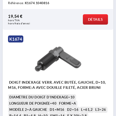
Référence:
K1674.1040816
19,54 €
DÉTAILS
hors TVA 
hors frais d’envoi
K1674
DOIGT INDEXAGE VERR. AVEC BUTÉE, GAUCHE, D=10,
M16, FORME:A AVEC DOUILLE FILETÉ, ACIER BRUNI
DIAMÈTRE DU DOIGT D'INDEXAGE=10
LONGUEUR DE POIGNÉE=40
FORME=A
MODÈLE 2=À GAUCHE
D1=M16
D2=16
L=61,2
L3=26
B=14,4
B1=4,8
H=10
SW1=16
F X 30°=2,8