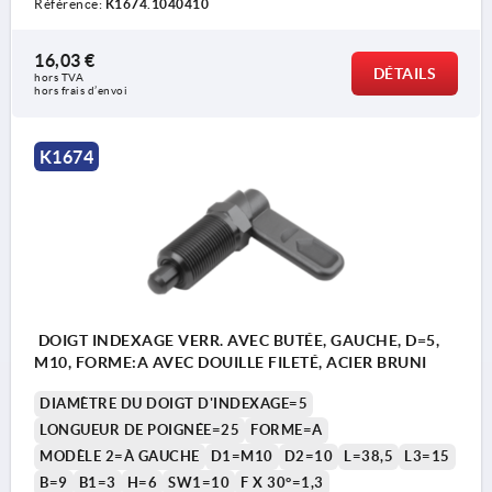
Référence:
K1674.1040410
Forme A : sans capuchon de verrouillage, sans
16,03 €
contre-écrou
DÉTAILS
hors TVA 
hors frais d’envoi
Forme B : sans capuchon de verrouillage, avec
contre-écrou
K1674
Forme C : avec capuchon de verrouillage, sans
contre-écrou
Forme D : avec capuchon de verrouillage, avec
contre-écrou
DOIGT INDEXAGE VERR. AVEC BUTÉE, GAUCHE, D=5,
1) Butée à gauche
M10, FORME:A AVEC DOUILLE FILETÉ, ACIER BRUNI
2) Butée à droite
DIAMÈTRE DU DOIGT D'INDEXAGE=5
LONGUEUR DE POIGNÉE=25
FORME=A
MODÈLE 2=À GAUCHE
D1=M10
D2=10
L=38,5
L3=15
B=9
B1=3
H=6
SW1=10
F X 30°=1,3