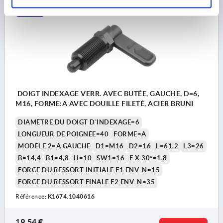
K1674
DOIGT INDEXAGE VERR. AVEC BUTÉE, GAUCHE, D=6,
M16, FORME:A AVEC DOUILLE FILETÉ, ACIER BRUNI
DIAMÈTRE DU DOIGT D'INDEXAGE=6
LONGUEUR DE POIGNÉE=40
FORME=A
MODÈLE 2=À GAUCHE
D1=M16
D2=16
L=61,2
L3=26
B=14,4
B1=4,8
H=10
SW1=16
F X 30°=1,8
FORCE DU RESSORT INITIALE F1 ENV. N=15
FORCE DU RESSORT FINALE F2 ENV. N=35
Référence:
K1674.1040616
19,54 €