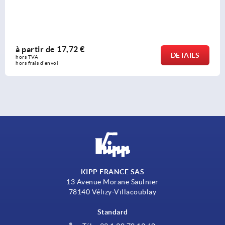
rtir de
17,72 €
à 
DÉTAILS
VA 
hors
rais d’envoi
hors
KIPP FRANCE SAS
13 Avenue Morane Saulnier
78140 Vélizy-Villacoublay
Standard