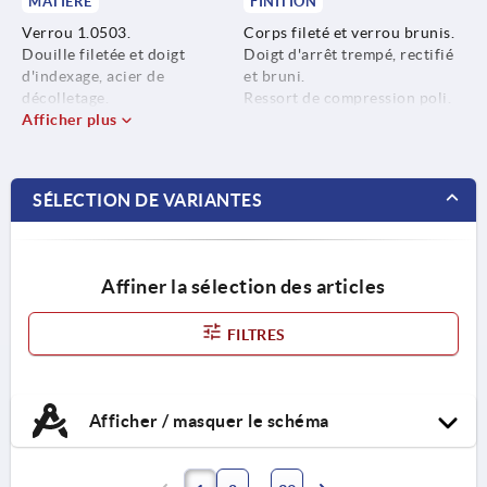
MATIÈRE
FINITION
Verrou 1.0503.
Corps fileté et verrou brunis.
Douille filetée et doigt
Doigt d'arrêt trempé, rectifié
d'indexage, acier de
et bruni.
décolletage.
Ressort de compression poli.
Ressort de compression
Afficher plus
Capuchon de verrouillage en
1.4310.
différents coloris :
Capuchon de verrouillage en
- gris foncé RAL 7021.
thermoplastique PA.
- orange vif RAL 2004.
SÉLECTION DE VARIANTES
- jaune colza RAL 1021.
- rouge signalisation RAL
3020.
- vert signalisation RAL 6032.
Affiner la sélection des articles
- bleu signalisation RAL 5017.
- gris clair RAL 7035.
FILTRES
Afficher / masquer le schéma