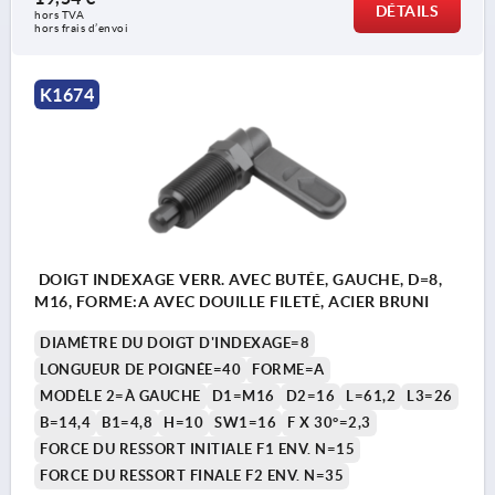
DÉTAILS
hors TVA 
hors frais d’envoi
K1674
DOIGT INDEXAGE VERR. AVEC BUTÉE, GAUCHE, D=8,
M16, FORME:A AVEC DOUILLE FILETÉ, ACIER BRUNI
DIAMÈTRE DU DOIGT D'INDEXAGE=8
LONGUEUR DE POIGNÉE=40
FORME=A
MODÈLE 2=À GAUCHE
D1=M16
D2=16
L=61,2
L3=26
B=14,4
B1=4,8
H=10
SW1=16
F X 30°=2,3
FORCE DU RESSORT INITIALE F1 ENV. N=15
FORCE DU RESSORT FINALE F2 ENV. N=35