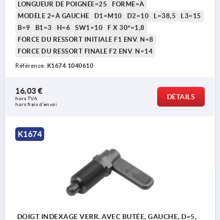
LONGUEUR DE POIGNÉE=25
FORME=A
MODÈLE 2=À GAUCHE
D1=M10
D2=10
L=38,5
L3=15
B=9
B1=3
H=6
SW1=10
F X 30°=1,8
FORCE DU RESSORT INITIALE F1 ENV. N=8
FORCE DU RESSORT FINALE F2 ENV. N=14
Référence:
K1674.1040610
16,03 €
DÉTAILS
hors TVA 
hors frais d’envoi
K1674
DOIGT INDEXAGE VERR. AVEC BUTÉE, GAUCHE, D=5,