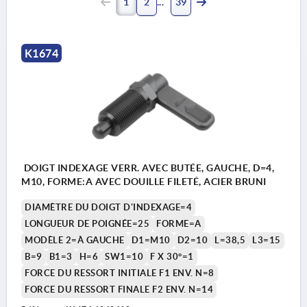
1
2
39
K1674
DOIGT INDEXAGE VERR. AVEC BUTÉE, GAUCHE, D=4,
M10, FORME:A AVEC DOUILLE FILETÉ, ACIER BRUNI
DIAMÈTRE DU DOIGT D'INDEXAGE=4
LONGUEUR DE POIGNÉE=25
FORME=A
MODÈLE 2=À GAUCHE
D1=M10
D2=10
L=38,5
L3=15
B=9
B1=3
H=6
SW1=10
F X 30°=1
FORCE DU RESSORT INITIALE F1 ENV. N=8
FORCE DU RESSORT FINALE F2 ENV. N=14