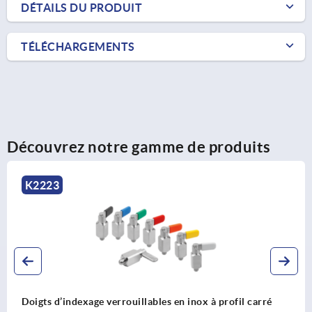
DÉTAILS DU PRODUIT
TÉLÉCHARGEMENTS
Découvrez notre gamme de produits
223
K
ts d’indexage verrouillables en inox à profil carré
Doi