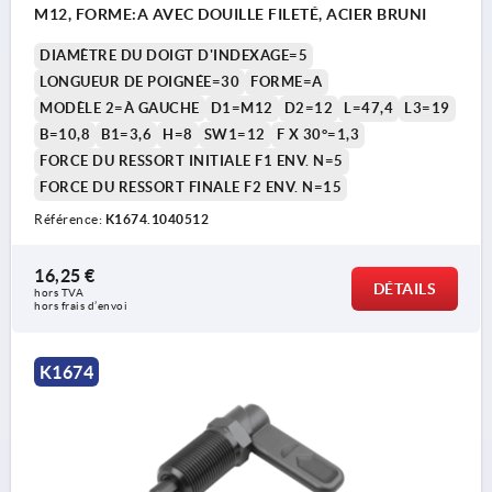
M12, FORME:A AVEC DOUILLE FILETÉ, ACIER BRUNI
DIAMÈTRE DU DOIGT D'INDEXAGE=5
LONGUEUR DE POIGNÉE=30
FORME=A
MODÈLE 2=À GAUCHE
D1=M12
D2=12
L=47,4
L3=19
B=10,8
B1=3,6
H=8
SW1=12
F X 30°=1,3
FORCE DU RESSORT INITIALE F1 ENV. N=5
FORCE DU RESSORT FINALE F2 ENV. N=15
Référence:
K1674.1040512
16,25 €
DÉTAILS
hors TVA 
hors frais d’envoi
K1674