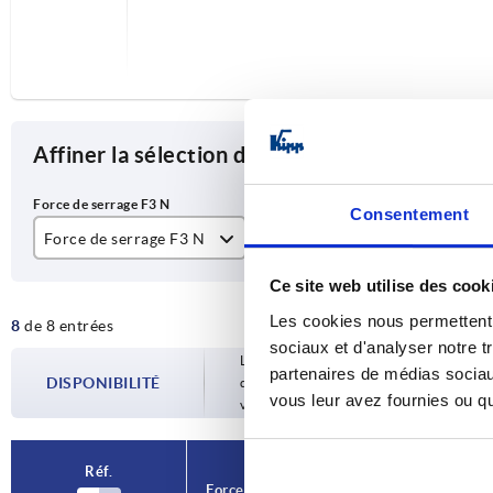
Affiner la sélection des articles
Consentement
Force de serrage F3 N
L
H
650
60
10
Ce site web utilise des cook
Les cookies nous permettent d
8
de 8 entrées
900
65
12
sociaux et d'analyser notre t
Les disponibilités sont mises à jour plusie
1150
77
13
partenaires de médias sociaux
DISPONIBILITÉ
d’expédition confirmée vous est communiqu
vous leur avez fournies ou qu'
votre commande.
1650
87
17
1900
115
18
Réf.
Réf.
Force
Force
L
L
H
H
Force
Force