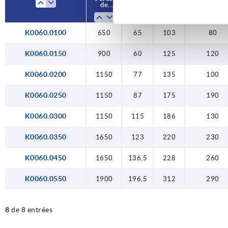
123
22
de
de
manuelle FH
manuelle FH
serrage
serrage
F3 N
F3 N
136,5
22
K0060.0100
1150
1150
1150
1650
1650
1900
650
900
650
136,5
196,5
115
123
65
60
77
87
65
103
125
135
175
186
220
228
312
103
120
100
190
130
230
260
290
80
80
196,5
31
K0060.0150
900
60
125
120
K0060.0200
1150
77
135
100
K0060.0250
1150
87
175
190
K0060.0300
1150
115
186
130
K0060.0350
1650
123
220
230
K0060.0450
1650
136,5
228
260
K0060.0550
1900
196,5
312
290
8
de 8 entrées