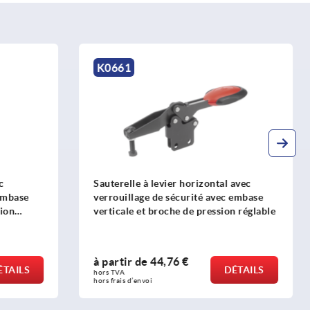
K1543
al avec
Mini sauterelle à levier horizontal avec
ec embase
embase horizontale à gauche et broche
ion réglable
de pression réglable
à partir de
11,64 €
DÉTAILS
DÉTAILS
hors TVA 
hors frais d’envoi