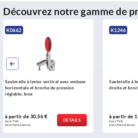
Découvrez notre gamme de pr
K1246
K0662
Sauterelle à levier vertical avec embase
Sauterelle à
droite et broche de pression réglable
verrouillag
horizontale
réglable
à partir de
13,92 €
à partir d
DÉTAILS
hors TVA 
hors TVA 
hors frais d’envoi
hors frais d’env