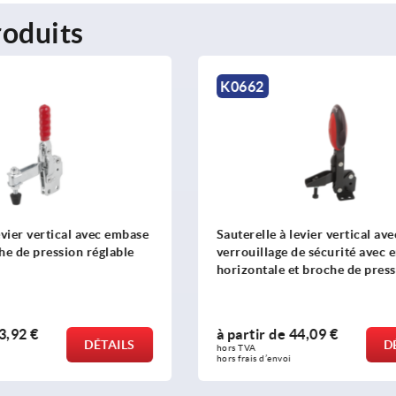
oduits
K0661
 levier vertical avec
Sauterelle à levier horizont
e de sécurité avec embase
verrouillage de sécurité av
 et broche de pression
verticale et broche de press
e
44,09 €
à partir de
44,76 €
DÉTAILS
hors TVA 
oi
hors frais d’envoi