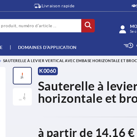
Livraison rapide
MO
Se c
E
DOMAINES D’APPLICATION
SAUTERELLE À LEVIER VERTICAL AVEC EMBASE HORIZONTALE ET BROC
K0060
Sauterelle à levie
horizontale et br
à partir de
14,16 €