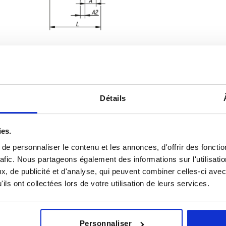
Détails
Force manuelle FH N
Force de ma
3
80
850
ies.
e personnaliser le contenu et les annonces, d'offrir des fonctio
AGRANDIR LE TABLEAU
5
100
1500
rafic. Nous partageons également des informations sur l'utilisati
urs fois par jour à intervalles réguliers. La date
5
120
1600
1-3 jours
, de publicité et d'analyse, qui peuvent combiner celles-ci avec
ée à l’étape finale, avant la finalisation de
4-20 jours
ils ont collectées lors de votre utilisation de leurs services.
5
130
2500
6
190
3000
Personnaliser
Force de
Force de
Angle
Angle
Angle
Angle
Angle
Angle