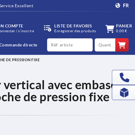
FR
Service Excellent
N COMPTE
LISTE DE FAVORIS
PANIER
onnecter / s’inscrire
Enregistrer des produits
0,00 €
productCode
qty
Commande directe
HE DE PRESSION FIXE
r vertical avec embase
oche de pression fixe