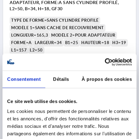
ADAPTATEUR, FORME:A SANS CYLINDRE PROFILÉ,
L2=50, B=34, H=18, GF30
TYPE DE FORME=SANS CYLINDRE PROFILÉ
MODÈLE 1=SANS CACHE DE RECOUVREMENT
LONGUEUR=165,3
MODÈLE 2=POUR ADAPTATEUR
FORME=A
LARGEUR=34
B1=25
HAUTEUR=18
H3=19
L1=157
L2=50
Référence:
K2464.001
15,84 €
DÉTAILS
Consentement
Détails
À propos des cookies
hors TVA 
hors frais d’envoi
1) Trous de montage
2) Épaisseur de tôle max. 2,5 mm
Ce site web utilise des cookies.
K2464 A
3) Système de verrouillage à 1 point
Les cookies nous permettent de personnaliser le contenu
4) Système de verrouillage à 3 points
et les annonces, d'offrir des fonctionnalités relatives aux
médias sociaux et d'analyser notre trafic. Nous
5) Came K1114
partageons également des informations sur l'utilisation de
6) Levier pivotant