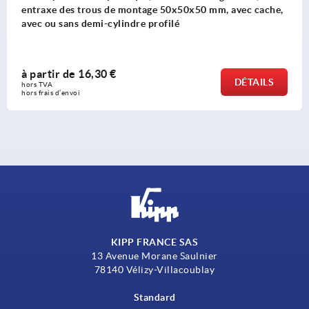
us de montage 50x50x50 mm, avec cache,
entraxe des tr
i-cylindre profilé
cylindre profil
30 €
à partir de
20
DÉTAILS
hors TVA 
hors frais d’envoi
KIPP FRANCE SAS
13 Avenue Morane Saulnier
78140 Vélizy-Villacoublay
Standard