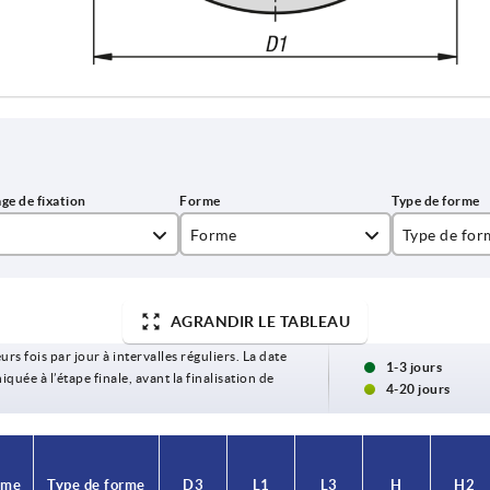
Forme
Type de for
A
trou avec vi
AGRANDIR LE TABLEAU
urs fois par jour à intervalles réguliers. La date
1-3 jours
ée à l’étape finale, avant la finalisation de
4-20 jours
rme
Type de forme
D3
L1
L3
H
H2