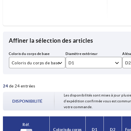
Affiner la sélection des articles
Coloris du corps de base
D1
D2
argent
80
10
24
de 24 entrées
noir
100
12
Les disponibilités sont mises à jour plusie
125
14
DISPONIBILITÉ
d’expédition confirmée vous est communiqu
votre commande.
140
16
160
18
Réf.
Coloris du corps
D1
D2
Fo