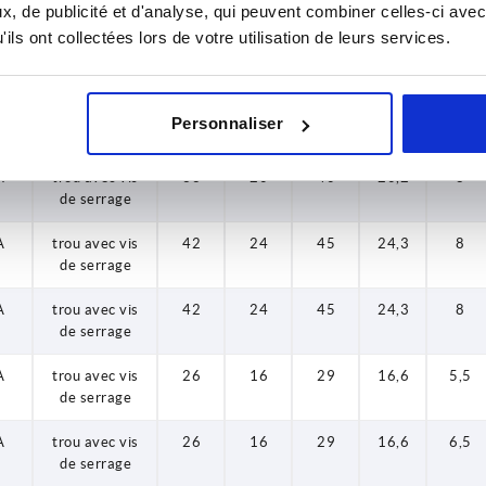
de serrage
, de publicité et d'analyse, qui peuvent combiner celles-ci avec
ils ont collectées lors de votre utilisation de leurs services.
A
trou avec vis
36
19
39
19,3
8
de serrage
A
trou avec vis
36
20
40
20,2
6,5
Personnaliser
de serrage
A
trou avec vis
36
20
40
20,2
8
de serrage
A
trou avec vis
42
24
45
24,3
8
de serrage
A
trou avec vis
42
24
45
24,3
8
de serrage
A
trou avec vis
26
16
29
16,6
5,5
de serrage
A
trou avec vis
26
16
29
16,6
6,5
de serrage