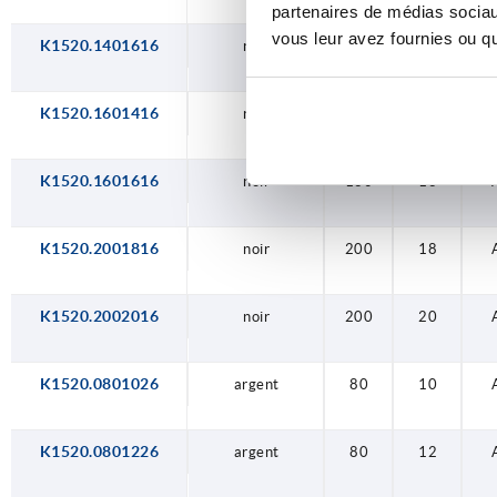
partenaires de médias sociaux
vous leur avez fournies ou qu'
K1520.1401616
noir
140
16
K1520.1601416
noir
160
14
K1520.1601616
noir
160
16
K1520.2001816
noir
200
18
K1520.2002016
noir
200
20
K1520.0801026
argent
80
10
K1520.0801226
argent
80
12