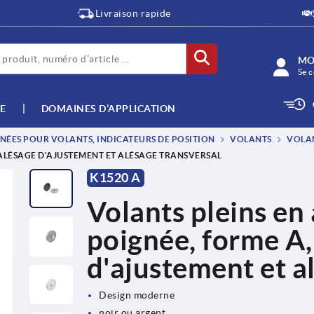
Livraison rapide
MO
Se c
E
DOMAINES D’APPLICATION
NÉES POUR VOLANTS, INDICATEURS DE POSITION
VOLANTS
VOLAN
 ALÉSAGE D'AJUSTEMENT ET ALÉSAGE TRANSVERSAL
K1520 A
Volants pleins en
poignée, forme A,
d'ajustement et a
Design moderne
noir ou argent