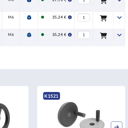
M6
35,24 €
M6
35,24 €
K1521