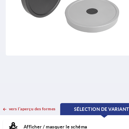
vers l’aperçu des formes
SÉLECTION DE VARIAN
CURRENT
CURRENT
TAB:
TAB:
Afficher / masquer le schéma