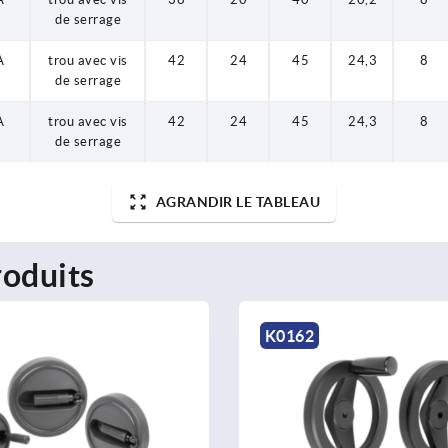
de serrage
A
trou avec vis
42
24
45
24,3
8
de serrage
A
trou avec vis
42
24
45
24,3
8
de serrage
AGRANDIR LE TABLEAU
oduits
K0162