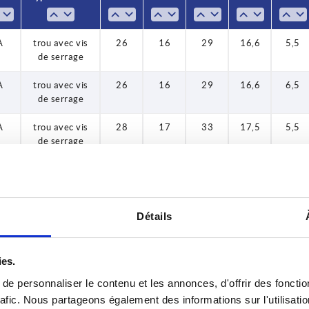
A
trou avec vis
26
16
29
16,6
5,5
de serrage
A
trou avec vis
26
16
29
16,6
6,5
de serrage
A
trou avec vis
28
17
33
17,5
5,5
de serrage
A
trou avec vis
28
17
33
17,5
6,5
de serrage
A
trou avec vis
31
18
36
18,3
6,5
Détails
de serrage
A
trou avec vis
31
18
36
18,3
6,5
ies.
de serrage
e personnaliser le contenu et les annonces, d'offrir des fonctio
A
trou avec vis
36
19
39
19,3
6,5
rafic. Nous partageons également des informations sur l'utilisati