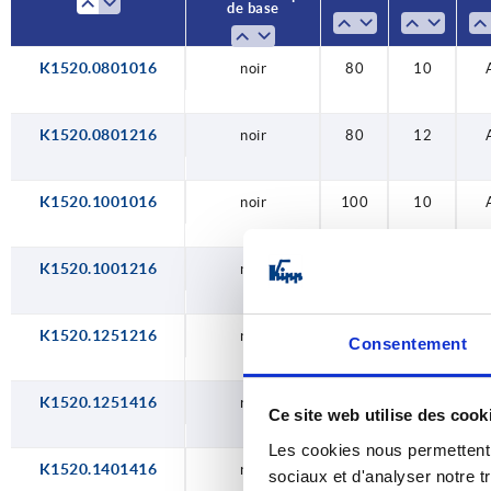
200
20
de base
K1520.0801016
noir
80
10
K1520.0801216
noir
80
12
K1520.1001016
noir
100
10
K1520.1001216
noir
100
12
K1520.1251216
noir
125
12
Consentement
K1520.1251416
noir
125
14
Ce site web utilise des cook
Les cookies nous permettent d
K1520.1401416
noir
140
14
sociaux et d'analyser notre t