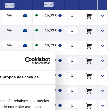
M6
16,09 €
M6
16,09 €
M6
18,23 €
M6
18,23 €
M6
21,20 €
À propos des cookies
M6
21,20 €
nnalités relatives aux médias
M6
23,14 €
on de notre site avec nos