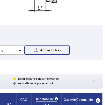
me
s de serrage
Délai de livraison sur demande
Actuellement pas en stock
Disponibilité
CAO
Quantité
Commander
D7
Prix