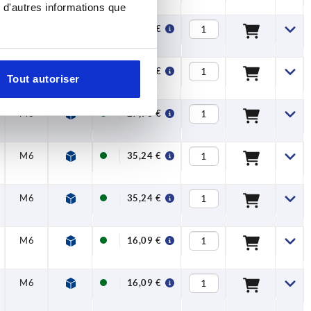
 d'autres informations que
M6
23,14 €
M6
27,93 €
Tout autoriser
M6
27,93 €
M6
35,24 €
M6
35,24 €
M6
16,09 €
M6
16,09 €