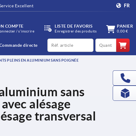
FR
Service Excellent
N COMPTE
LISTE DE FAVORIS
PANIER
onnecter / s’inscrire
Enregistrer des produits
0,00 €
productCode
qty
Commande directe
TS PLEINS EN ALUMINIUM SANS POIGNÉE
 aluminium sans
 avec alésage
lésage transversal