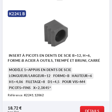
K2241 B
INSERT À PICOTS EN DENTS DE SCIE B=12, H=6,
FORME:B ACIER À OUTILS, TREMPÉ ET BRUNI, CARRÉ
MODÈLE 1=APPUIS EN DENTS DE SCIE
LONGUEUR/LARGEUR=12
FORME=B
HAUTEUR=6
H1=4,06
FILETAGE=8
D1=4,5
POUR VIS=M4
PICOTS=FINS
X=2,3X45°
Référence:
K2241.12062
18,72 €
DÉTAILS
hors TVA 