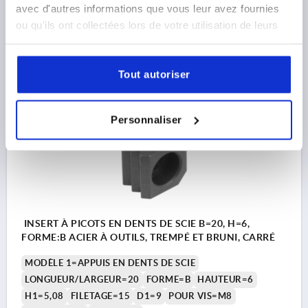
avec d'autres informations que vous leur avez fournies
Référence:
K2241.16122
ou qu'ils ont collectées lors de votre utilisation de leurs
services.
28,48 €
DÉTAILS
hors TVA 
hors frais d’envoi
Tout autoriser
K2241 B
Personnaliser
INSERT À PICOTS EN DENTS DE SCIE B=20, H=6,
FORME:B ACIER À OUTILS, TREMPÉ ET BRUNI, CARRÉ
MODÈLE 1=APPUIS EN DENTS DE SCIE
LONGUEUR/LARGEUR=20
FORME=B
HAUTEUR=6
H1=5,08
FILETAGE=15
D1=9
POUR VIS=M8