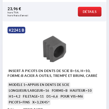
23,96 €
DÉTAILS
hors TVA 
hors frais d’envoi
K2241 B
INSERT À PICOTS EN DENTS DE SCIE B=16, H=10,
FORME:B ACIER À OUTILS, TREMPÉ ET BRUNI, CARRÉ
MODÈLE 1=APPUIS EN DENTS DE SCIE
LONGUEUR/LARGEUR=16
FORME=B
HAUTEUR=10
H1=4,2
FILETAGE=11
D1=6,6
POUR VIS=M6
PICOTS=FINS
X=3,2X45°