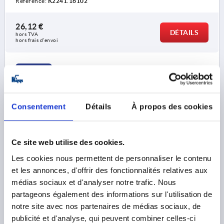
Référence:
K2241.16102
26,12 €
DÉTAILS
hors TVA 
hors frais d’envoi
K2241 B
Consentement
Détails
À propos des cookies
Ce site web utilise des cookies.
INSERT À PICOTS EN DENTS DE SCIE B=16, H=12,
Les cookies nous permettent de personnaliser le contenu
FORME:B ACIER À OUTILS, TREMPÉ ET BRUNI, CARRÉ
et les annonces, d'offrir des fonctionnalités relatives aux
médias sociaux et d'analyser notre trafic. Nous
MODÈLE 1=APPUIS EN DENTS DE SCIE
partageons également des informations sur l'utilisation de
LONGUEUR/LARGEUR=16
FORME=B
HAUTEUR=12
notre site avec nos partenaires de médias sociaux, de
H1=4,2
FILETAGE=11
D1=6,6
POUR VIS=M6
publicité et d'analyse, qui peuvent combiner celles-ci
PICOTS=FINS
X=3,2X45°