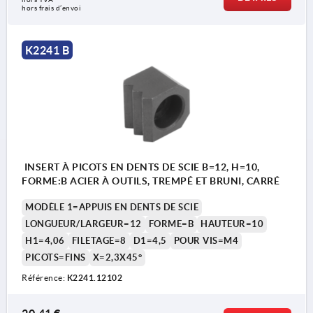
Forme B : cunéiformes
hors frais d’envoi
K2241 B
INSERT À PICOTS EN DENTS DE SCIE B=12, H=10,
FORME:B ACIER À OUTILS, TREMPÉ ET BRUNI, CARRÉ
MODÈLE 1=APPUIS EN DENTS DE SCIE
LONGUEUR/LARGEUR=12
FORME=B
HAUTEUR=10
H1=4,06
FILETAGE=8
D1=4,5
POUR VIS=M4
PICOTS=FINS
X=2,3X45°
Référence:
K2241.12102