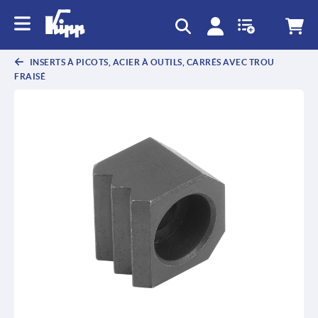
text.skipToContent
text.skipToNavigation
INSERTS À PICOTS, ACIER À OUTILS, CARRÉS AVEC TROU
FRAISÉ