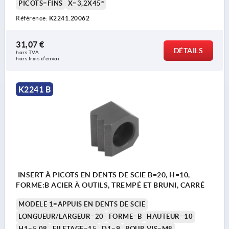
PICOTS=FINS
X=3,2X45°
Référence:
K2241.20062
31,07 €
DÉTAILS
hors TVA 
hors frais d’envoi
K2241 B
INSERT À PICOTS EN DENTS DE SCIE B=20, H=10,
FORME:B ACIER À OUTILS, TREMPÉ ET BRUNI, CARRÉ
MODÈLE 1=APPUIS EN DENTS DE SCIE
LONGUEUR/LARGEUR=20
FORME=B
HAUTEUR=10
H1=5,08
FILETAGE=15
D1=9
POUR VIS=M8