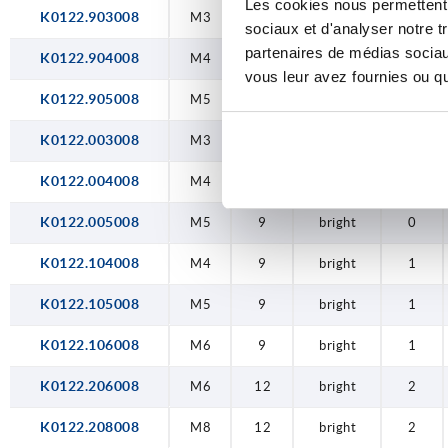
M12
Les cookies nous permettent d
K0122.903008
M10
M10
M12
M12
M16
M3
M4
M5
M3
M4
M5
M4
M5
M6
M6
M8
M8
M3
12
12
14
14
17
17
23
23
6
6
6
9
9
9
9
9
9
6
bright
bright
bright
bright
bright
bright
bright
bright
bright
bright
bright
bright
bright
bright
bright
bright
bright
bright
9
9
9
0
0
0
1
1
1
2
2
3
3
4
4
5
5
9
sociaux et d'analyser notre t
M16
partenaires de médias sociaux
K0122.904008
M4
6
bright
9
vous leur avez fournies ou qu'
K0122.905008
M5
6
bright
9
K0122.003008
M3
9
bright
0
K0122.004008
M4
9
bright
0
K0122.005008
M5
9
bright
0
K0122.104008
M4
9
bright
1
K0122.105008
M5
9
bright
1
K0122.106008
M6
9
bright
1
K0122.206008
M6
12
bright
2
K0122.208008
M8
12
bright
2