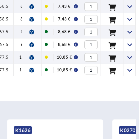
58,5
80
91
11
22
7,43 €
58,5
80
91
11
22
7,43 €
67,5
95
109
13
24
8,68 €
67,5
95
109
13
24
8,68 €
77,5
110
126
15
26
10,85 €
77,5
110
126
15
26
10,85 €
K0270