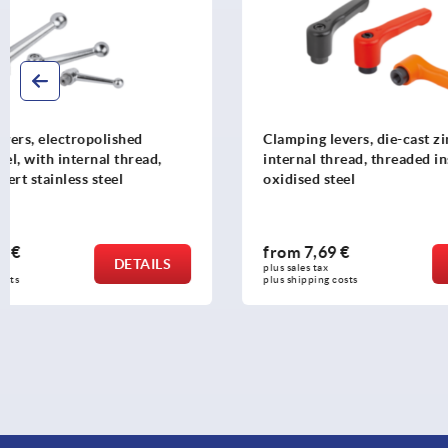
Clamping levers, die-cast zinc, flat with
Clamping le
internal thread, threaded insert black
thread, thre
oxidised steel
from
7,69 €
from
7,58
DETAILS
plus sales tax 
plus sales tax 
plus shipping costs
plus shipping c