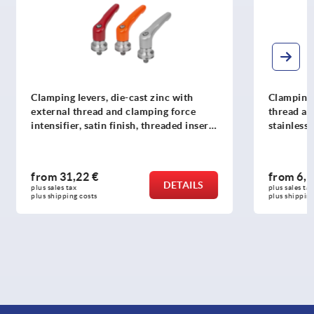
nc with
Clamping levers, plastic with external
g force
thread and push button, threaded insert
eaded insert
stainless steel
from
6,15 €
DETAILS
DETAILS
plus sales tax 
plus shipping costs