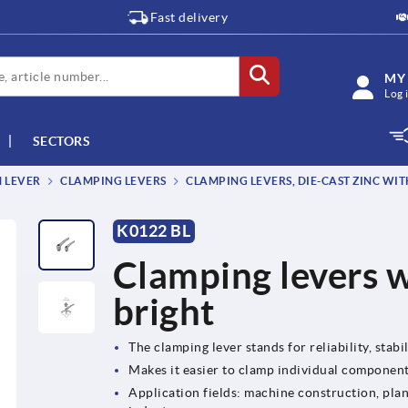
Fast delivery
MY
Log 
SECTORS
M LEVER
CLAMPING LEVERS
CLAMPING LEVERS, DIE-CAST ZINC WIT
K0122 BL
Clamping levers w
bright
The clamping lever stands for reliability, stabil
Makes it easier to clamp individual componen
Application fields: machine construction, plan