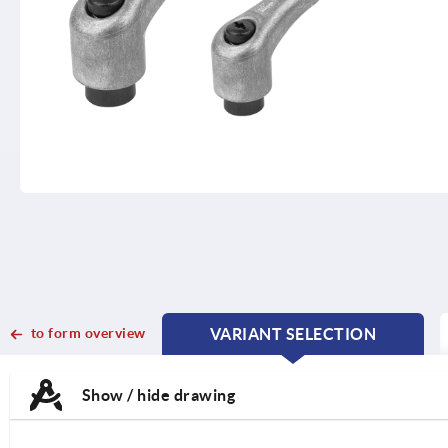
to form overview
VARIANT SELECTION
CURRENT
CURRENT
TAB:
TAB:
Show / hide drawing