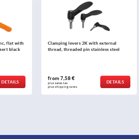
vers 2K with external
Clamping levers, die-cast zi
aded pin stainless steel
external thread and clampin
intensifier, satin finish, thr
stainless steel
 €
from
31,22 €
DETAILS
plus sales tax 
osts
plus shipping costs