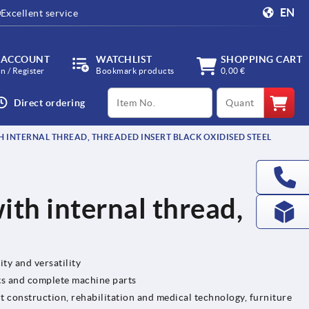
EN
Excellent service
 ACCOUNT
WATCHLIST
SHOPPING CART
in / Register
Bookmark products
0,00 €
productCode
qty
Direct ordering
H INTERNAL THREAD, THREADED INSERT BLACK OXIDISED STEEL
ith internal thread,
ity and versatility
ts and complete machine parts
t construction, rehabilitation and medical technology, furniture