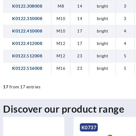
K0122.308008
M8
14
bright
3
K0122.310008
M10
14
bright
3
K0122.410008
M10
17
bright
4
K0122.412008
M12
17
bright
4
K0122.512008
M12
23
bright
5
K0122.516008
M16
23
bright
5
17
from 17 entries
Discover our product range
K0737
K0126