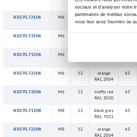
RAL 7021
sociaux et d'analyser notre t
partenaires de médias sociaux
K0270.72106
M6
9
orange
40
vous leur avez fournies ou qu'
RAL 2004
K0270.73106
M6
9
traffic red
40
RAL 3020
K0270.71206
M6
12
black grey
65
RAL 7021
K0270.72206
M6
12
orange
65
RAL 2004
K0270.73206
M6
12
traffic red
65
RAL 3020
K0270.71208
M8
12
black grey
65
RAL 7021
K0270.72208
M8
12
orange
65
RAL 2004