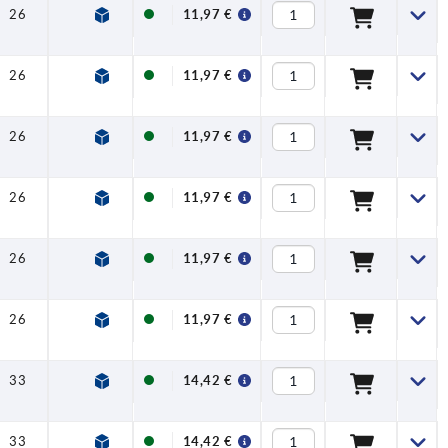
26
61
66
24
11,97 €
26
61
66
24
11,97 €
26
61
66
24
11,97 €
26
61
66
24
11,97 €
26
61
66
24
11,97 €
26
61
66
24
11,97 €
33
72
77
26
14,42 €
33
72
77
26
14,42 €