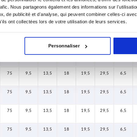
rafic. Nous partageons également des informations sur l'utilisati
, de publicité et d'analyse, qui peuvent combiner celles-ci avec
47
7,5
10
13
14,5
25,5
4
ils ont collectées lors de votre utilisation de leurs services.
47
7,5
10
13
14,5
25,5
4
Personnaliser
75
9,5
13,5
18
19,5
29,5
6,5
75
9,5
13,5
18
19,5
29,5
6,5
75
9,5
13,5
18
19,5
29,5
6,5
75
9,5
13,5
18
19,5
29,5
6,5
75
9,5
13,5
18
19,5
29,5
6,5