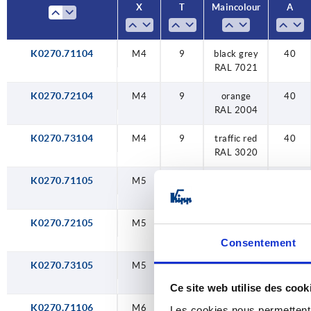
X
T
Main colour
A
M12
M16
K0270.71104
M4
9
black grey
40
RAL 7021
K0270.72104
M4
9
orange
40
RAL 2004
K0270.73104
M4
9
traffic red
40
RAL 3020
K0270.71105
M5
9
black grey
40
RAL 7021
K0270.72105
M5
9
orange
40
RAL 2004
Consentement
K0270.73105
M5
9
traffic red
40
RAL 3020
Ce site web utilise des cook
K0270.71106
M6
9
black grey
40
Les cookies nous permettent d