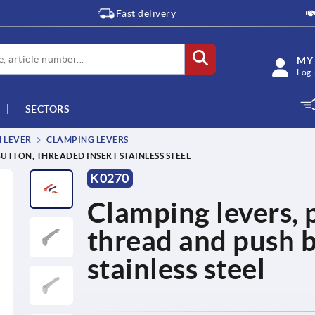
Fast delivery
MY
Log 
SECTORS
M LEVER
CLAMPING LEVERS
UTTON, THREADED INSERT STAINLESS STEEL
K0270
Clamping levers, p
thread and push b
stainless steel