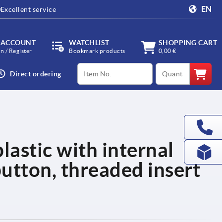
EN
Excellent service
 ACCOUNT
WATCHLIST
SHOPPING CART
in / Register
Bookmark products
0,00 €
productCode
qty
Direct ordering
lastic with internal
utton, threaded insert