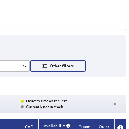
Delivery time on request
Currently not in stock
Availability
CAD
Quant.
Order