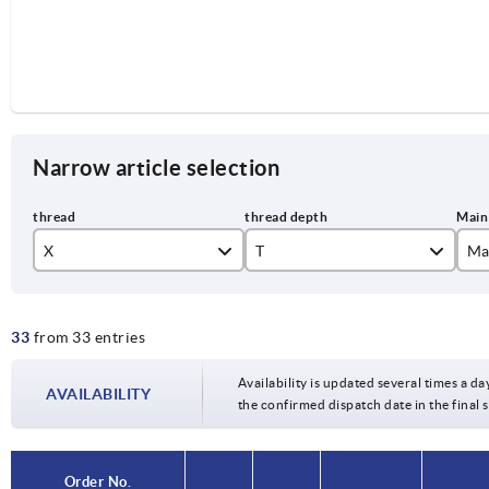
Narrow article selection
X
T
Ma
M4
9
bl
33
from 33 entries
M5
12
or
M6
14
tr
Availability is updated several times a da
AVAILABILITY
the confirmed dispatch date in the final
M8
17
M10
23
Order No.