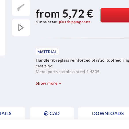
from
5,72 €
plus sales tax 
plus shipping costs
MATERIAL
Handle fibreglass reinforced plastic, toothed rin
cast zinc.
Metal parts stainless steel 1.4305.
Push button plastic (POM).
Show more
AILS
CAD
DOWNLOADS