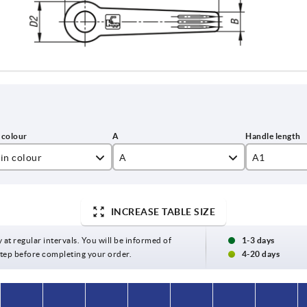
in colour
A
A1
ack grey RAL 7021
40
47
INCREASE TABLE SIZE
ange RAL 2004
65
75
affic red RAL 3020
80
91,5
y at regular intervals. You will be informed of
1-3 days
 step before completing your order.
4-20 days
95
109
110
126