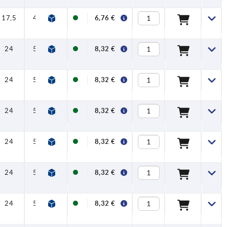
17,5
41,5
45,5
20
6,76 €
24
53,5
58
22
8,32 €
24
53,5
58
22
8,32 €
24
53,5
58
22
8,32 €
24
53,5
58
22
8,32 €
24
53,5
58
22
8,32 €
24
53,5
58
22
8,32 €