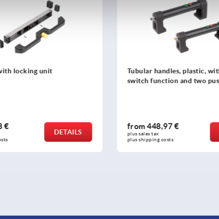
with locking unit
Tubular handles, plastic, wi
switch function and two pu
8 €
from
448,97 €
DETAILS
plus sales tax 
osts
plus shipping costs