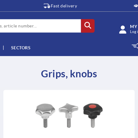
Fast delivery
MY
Log 
SECTORS
Grips, knobs