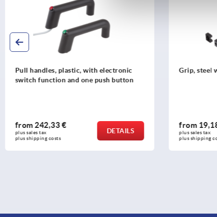
Pull handles, plastic, with electronic
Grip, steel 
switch function and one push button
from
242,33 €
from
19,1
DETAILS
plus sales tax 
plus sales tax 
plus shipping costs
plus shipping c