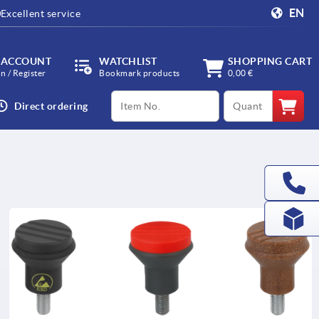
EN
Excellent service
 ACCOUNT
WATCHLIST
SHOPPING CART
in / Register
Bookmark products
0,00 €
productCode
qty
Direct ordering