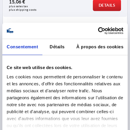
15,06 €
DETAILS
plus sales tax 
plus shipping costs
K1898 A
Consentement
Détails
À propos des cookies
Ce site web utilise des cookies.
HINGE JUSTIERBAR FORM:A, HORIZONTAL/VERTIKAL
Les cookies nous permettent de personnaliser le contenu
76X60, FASTENING HOLES, ZINC BLACK,
et les annonces, d'offrir des fonctionnalités relatives aux
COMP:STAINLESS STEEL
médias sociaux et d'analyser notre trafic. Nous
partageons également des informations sur l'utilisation de
LENGTH=76
WIDTH=60
FORM=A
notre site avec nos partenaires de médias sociaux, de
FORM DEFINITION=HORIZONTAL/VERTICAL
publicité et d'analyse, qui peuvent combiner celles-ci
MAIN COLOUR=BLACK
B1=34
HOLE SPACING LEFT=21
avec d'autres informations que vous leur avez fournies
HOLE SPACING RIGHT=21
WING LENGTH LEFT=38
ou qu'ils ont collectées lors de votre utilisation de leurs
WING LENGTH RIGHT=38
D1=6,5
H=15
THICKNESS=8