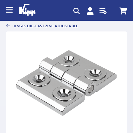
text.skipToContent
text.skipToNavigation
HINGES DIE-CAST ZINC ADJUSTABLE