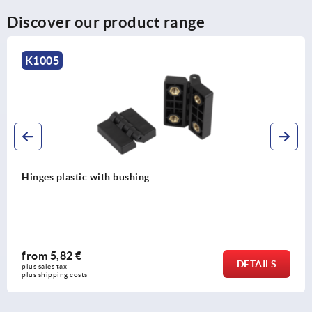
Discover our product range
K1005
Hinges plastic with bushing
from
5,82 €
DETAILS
plus sales tax 
plus shipping costs