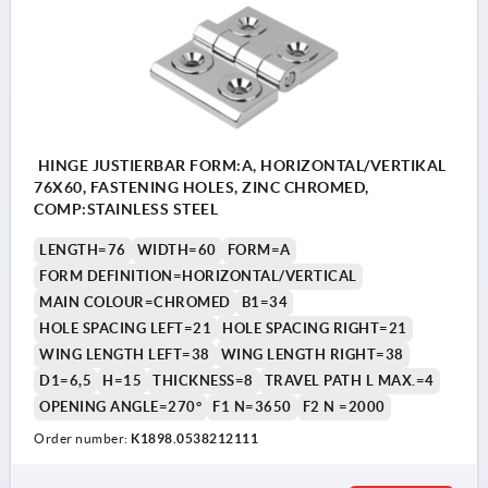
HINGE JUSTIERBAR FORM:A, HORIZONTAL/VERTIKAL
76X60, FASTENING HOLES, ZINC CHROMED,
COMP:STAINLESS STEEL
LENGTH=76
WIDTH=60
FORM=A
FORM DEFINITION=HORIZONTAL/VERTICAL
MAIN COLOUR=CHROMED
B1=34
HOLE SPACING LEFT=21
HOLE SPACING RIGHT=21
WING LENGTH LEFT=38
WING LENGTH RIGHT=38
D1=6,5
H=15
THICKNESS=8
TRAVEL PATH L MAX.=4
OPENING ANGLE=270°
F1 N=3650
F2 N =2000
Order number:
K1898.0538212111