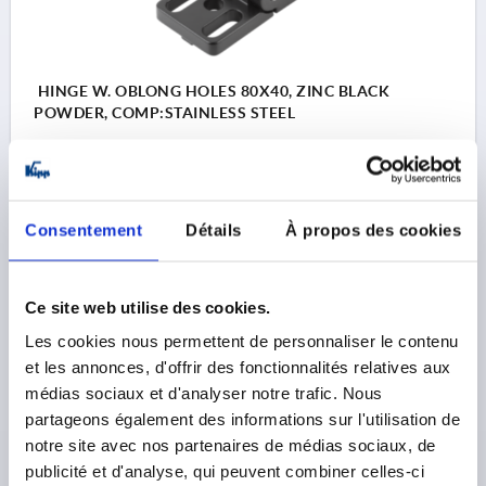
HINGE W. OBLONG HOLES 80X40, ZINC BLACK
POWDER, COMP:STAINLESS STEEL
GUIDE TABS FOR SLOT=8
LENGTH=80
WIDTH=40
F1 N=1200
F2 N =500
Order number:
K0441.40202008
Consentement
Détails
À propos des cookies
10,71 €
DETAILS
plus sales tax 
plus shipping costs
Ce site web utilise des cookies.
Les cookies nous permettent de personnaliser le contenu
K0441
et les annonces, d'offrir des fonctionnalités relatives aux
médias sociaux et d'analyser notre trafic. Nous
partageons également des informations sur l'utilisation de
notre site avec nos partenaires de médias sociaux, de
publicité et d'analyse, qui peuvent combiner celles-ci