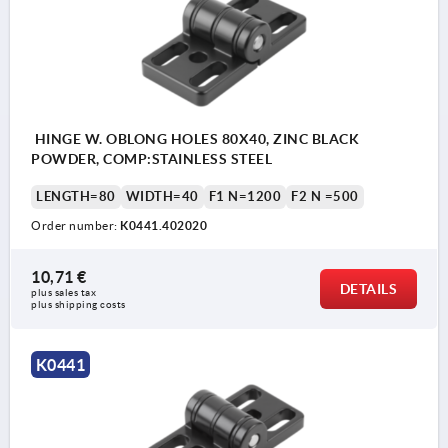
HINGE W. OBLONG HOLES 80X40, ZINC BLACK
POWDER, COMP:STAINLESS STEEL
LENGTH=80
WIDTH=40
F1 N=1200
F2 N =500
Order number:
K0441.402020
10,71 €
DETAILS
plus sales tax 
plus shipping costs
K0441