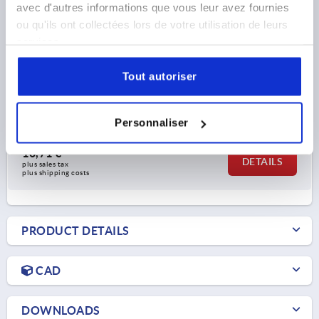
avec d'autres informations que vous leur avez fournies
ou qu'ils ont collectées lors de votre utilisation de leurs
HINGE W. OBLONG HOLES 80X40, ZINC BLACK
services.
POWDER, COMP:STAINLESS STEEL
Tout autoriser
GUIDE TABS FOR SLOT=10
LENGTH=80
WIDTH=40
F1 N=1200
F2 N =500
Order number:
K0441.40202010
Personnaliser
10,71 €
DETAILS
plus sales tax 
plus shipping costs
PRODUCT DETAILS
CAD
DOWNLOADS