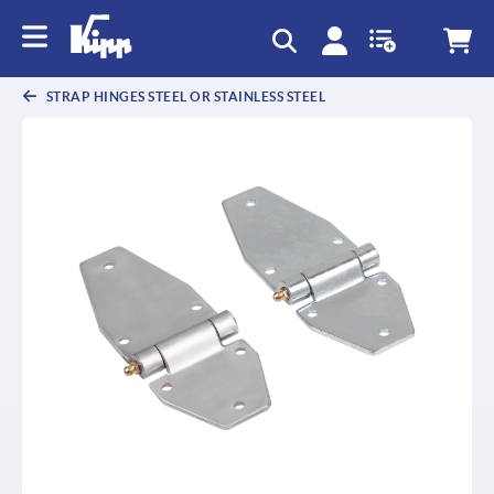
text.skipToContent
text.skipToNavigation
STRAP HINGES STEEL OR STAINLESS STEEL