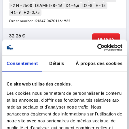
F2 N =2500
DIAMETER=16
D1=6,6
D2=8
H=18
H1=9
H2=3,75
Order number:
K1347.06701161932
1) Both rolled ends of long leaf are welded
2) Grease nipple
32,26 €
DETAILS
plus sales tax 
plus shipping costs
3) Fixed pin
K1347 A
Consentement
Détails
À propos des cookies
Ce site web utilise des cookies.
Les cookies nous permettent de personnaliser le contenu
et les annonces, d'offrir des fonctionnalités relatives aux
médias sociaux et d'analyser notre trafic. Nous
HINGE SCREW ON FORM:A LANGER SCHENKEL
partageons également des informations sur l'utilisation de
186X65, STEEL GALVANIZED, A1=32, A2=19, A3=116,
notre site avec nos partenaires de médias sociaux, de
A4=70
publicité et d'analyse, qui peuvent combiner celles-ci