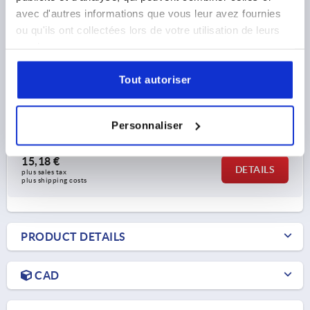
MAIN MATERIAL=STEEL
WIDTH=65
LENGTH=186
avec d'autres informations que vous leur avez fournies
HOLE SPACING LEFT=32
HOLE SPACING RIGHT=19
ou qu'ils ont collectées lors de votre utilisation de leurs
WING LENGTH LEFT=116
WING LENGTH RIGHT=70
services.
FORM=A
FORM DEFINITION=LONGER LEAF
SURFACE FINISH BODY=ELECTRO ZINC-PLATED
B2=51
Tout autoriser
B3=7
F1 N=7500
F2 N =1300
DIAMETER=16,5
D1=6,6
D2=8
H=19
H1=9,5
H2=4
Personnaliser
Order number:
K1347.067011619321
15,18 €
DETAILS
plus sales tax 
plus shipping costs
PRODUCT DETAILS
CAD