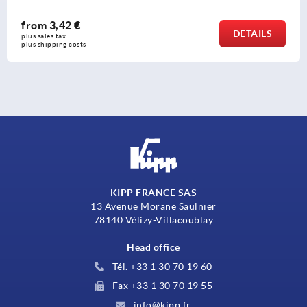
from
3,42 €
DETAILS
plus sales tax 
plus shipping costs
KIPP FRANCE SAS
13 Avenue Morane Saulnier
78140 Vélizy-Villacoublay
Head office
Tél. +33 1 30 70 19 60
Fax +33 1 30 70 19 55
info@kipp.fr