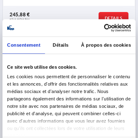
245,88 €
DETAILS
plus sales tax 
plus shipping costs
K1527 A
Consentement
Détails
À propos des cookies
Ce site web utilise des cookies.
Les cookies nous permettent de personnaliser le contenu
et les annonces, d'offrir des fonctionnalités relatives aux
médias sociaux et d'analyser notre trafic. Nous
PULL HANDLE W.ELEC. SWITCH FUNCTION, FORM:A
partageons également des informations sur l'utilisation de
WITH PLUG L=182, A=160, D=M06, POLYAMIDE BLACK
RED
notre site avec nos partenaires de médias sociaux, de
publicité et d'analyse, qui peuvent combiner celles-ci
HOLE SPACING=160
FASTENING HOLE=M6
avec d'autres informations que vous leur avez fournies
LENGTH=182
LOAD CAPACITY N=1000
FORM=A
ou qu'ils ont collectées lors de votre utilisation de leurs
COMPONENT COLOUR=RED
B=26
H=66
H1=40
services.