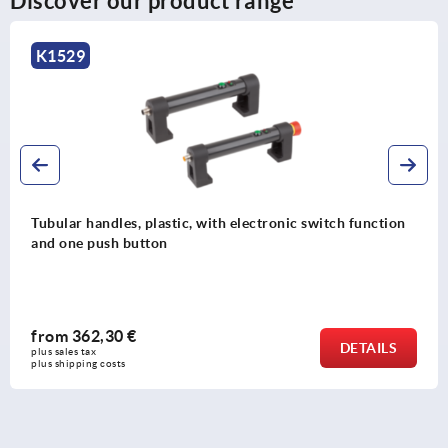
Discover our product range
K1529
Tubular handles, plastic, with electronic switch function
and one push button
from
362,30 €
DETAILS
plus sales tax 
plus shipping costs