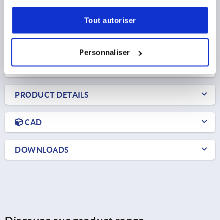
H2 MAX.=70
H3=10
L1=17
T=10
Order number:
K1527.11602
Tout autoriser
245,88 €
DETAILS
plus sales tax 
Personnaliser
plus shipping costs
PRODUCT DETAILS
CAD
DOWNLOADS