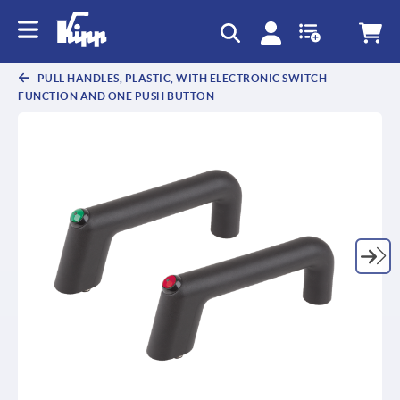
text.skipToContent
text.skipToNavigation
PULL HANDLES, PLASTIC, WITH ELECTRONIC SWITCH
FUNCTION AND ONE PUSH BUTTON