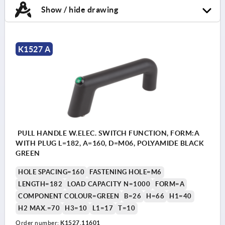
Show / hide drawing
K1527 A
PULL HANDLE W.ELEC. SWITCH FUNCTION, FORM:A
WITH PLUG L=182, A=160, D=M06, POLYAMIDE BLACK
GREEN
HOLE SPACING=160
FASTENING HOLE=M6
LENGTH=182
LOAD CAPACITY N=1000
FORM=A
COMPONENT COLOUR=GREEN
B=26
H=66
H1=40
H2 MAX.=70
H3=10
L1=17
T=10
Order number:
K1527.11601