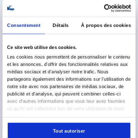
plus sales tax 
plus shipping costs
K1109
Consentement
Détails
À propos des cookies
Ce site web utilise des cookies.
Les cookies nous permettent de personnaliser le contenu
et les annonces, d'offrir des fonctionnalités relatives aux
médias sociaux et d'analyser notre trafic. Nous
QUARTER-TURN LOCK, SINGLE-KEY SYSTEM, H=18,
partageons également des informations sur l'utilisation de
D=32, STAINLESS STEEL 1.4301
notre site avec nos partenaires de médias sociaux, de
ACTUATION=LOCKABLE T-GRIP
KEY WIDTH=27
publicité et d'analyse, qui peuvent combiner celles-ci
HEIGHT=18
FORM=B
avec d'autres informations que vous leur avez fournies
ou qu'ils ont collectées lors de votre utilisation de leurs
Order number:
K1109.2186
services.
58,91 €
DETAILS
plus sales tax 
Tout autoriser
plus shipping costs