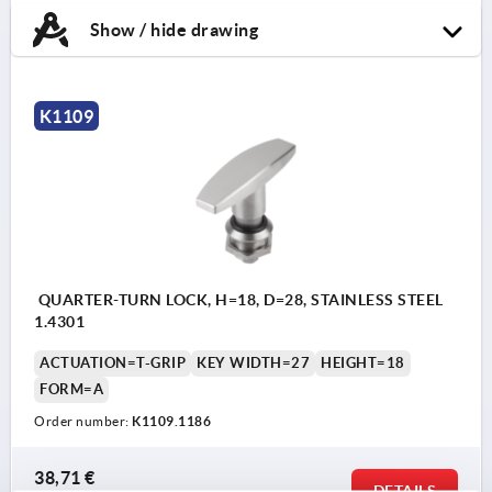
Show / hide drawing
K1109
QUARTER-TURN LOCK, H=18, D=28, STAINLESS STEEL
1.4301
ACTUATION=T-GRIP
KEY WIDTH=27
HEIGHT=18
FORM=A
Order number:
K1109.1186
38,71 €
DETAILS