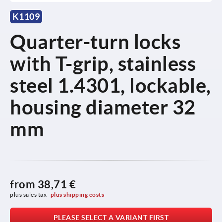
K1109
Quarter-turn locks
with T-grip, stainless
steel 1.4301, lockable,
housing diameter 32
mm
from
38,71 €
plus sales tax 
plus shipping costs
PLEASE SELECT A VARIANT FIRST