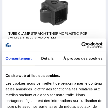
TUBE CLAMP STRAIGHT THERMOPLASTIC, FOR
SQUARE TUBES, COMP:STEEL
SQUARE SOCKET=30
Order number:
K0481.30
Consentement
Détails
À propos des cookies
8,44 €
DETAILS
plus sales tax 
plus shipping costs
Ce site web utilise des cookies.
Les cookies nous permettent de personnaliser le contenu
et les annonces, d'offrir des fonctionnalités relatives aux
PRODUCT DETAILS
médias sociaux et d'analyser notre trafic. Nous
partageons également des informations sur l'utilisation de
notre site avec nos partenaires de médias sociaux, de
CAD