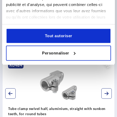
publicité et d'analyse, qui peuvent combiner celles-ci
avec d'autres informations que vous leur avez fournies
DOWNLOADS
ou qu'ils ont collectées lors de votre utilisation de leurs
services.
Tout autoriser
Discover our product range
Personnaliser
NEW
K2578
alf, aluminium, straight with sunken
Tube clamp joints
es