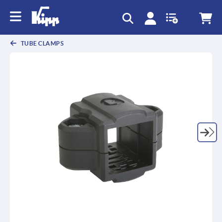
text.skipToContent
text.skipToNavigation
TUBE CLAMPS