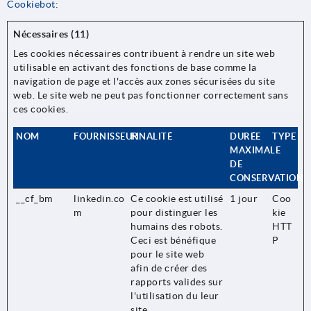
Cookiebot
:
Nécessaires (11)
Les cookies nécessaires contribuent à rendre un site web
utilisable en activant des fonctions de base comme la
navigation de page et l'accès aux zones sécurisées du site
web. Le site web ne peut pas fonctionner correctement sans
ces cookies.
NOM
FOURNISSEUR
FINALITÉ
DURÉE
TYPE
MAXIMALE
DE
CONSERVATION
__cf_bm
linkedin.co
Ce cookie est utilisé
1 jour
Coo
m
pour distinguer les
kie
humains des robots.
HTT
Ceci est bénéfique
P
pour le site web
afin de créer des
rapports valides sur
l'utilisation du leur
site.