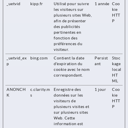
_uetvid
kipp.fr
Utilisé pour suivre
1 année
Coo
les visiteurs sur
kie
plusieurs sites Web,
HTT
afin de présenter
P
des publicités
pertinentes en
fonction des
préférences du
visiteur.
_uetvid_ex
bing.com
Contient la date
Persist
Stoc
p
d'expiration du
ant
kage
cookie avec le nom
local
correspondant.
HT
ML
ANONCH
c.clarity.m
Enregistre des
1 jour
Coo
K
s
données sur les
kie
visiteurs de
HTT
plusieurs visites et
P
sur plusieurs sites
Web. Cette
information est