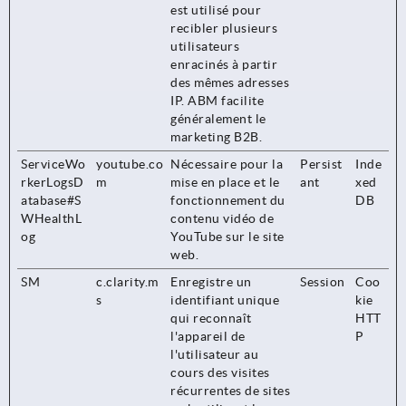
est utilisé pour
recibler plusieurs
utilisateurs
enracinés à partir
des mêmes adresses
IP. ABM facilite
généralement le
marketing B2B.
ServiceWo
youtube.co
Nécessaire pour la
Persist
Inde
rkerLogsD
m
mise en place et le
ant
xed
atabase#S
fonctionnement du
DB
WHealthL
contenu vidéo de
og
YouTube sur le site
web.
SM
c.clarity.m
Enregistre un
Session
Coo
s
identifiant unique
kie
qui reconnaît
HTT
l'appareil de
P
l'utilisateur au
cours des visites
récurrentes de sites