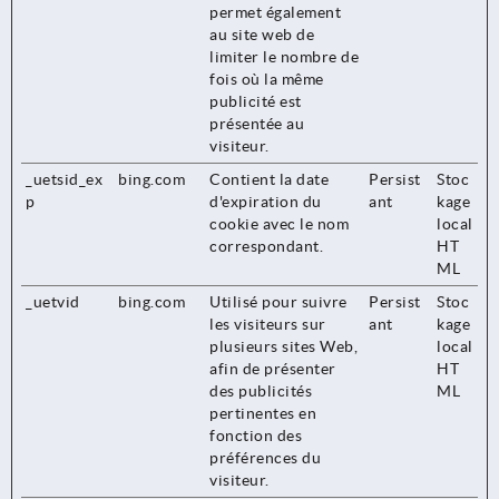
permet également
au site web de
limiter le nombre de
fois où la même
publicité est
présentée au
visiteur.
_uetsid_ex
bing.com
Contient la date
Persist
Stoc
p
d'expiration du
ant
kage
cookie avec le nom
local
correspondant.
HT
ML
_uetvid
bing.com
Utilisé pour suivre
Persist
Stoc
les visiteurs sur
ant
kage
plusieurs sites Web,
local
afin de présenter
HT
des publicités
ML
pertinentes en
fonction des
préférences du
visiteur.