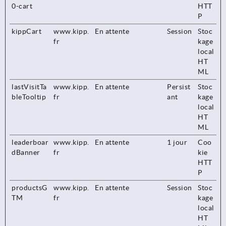
0-cart
HTT
P
kippCart
www.kipp.
En attente
Session
Stoc
fr
kage
local
HT
ML
lastVisitTa
www.kipp.
En attente
Persist
Stoc
bleTooltip
fr
ant
kage
local
HT
ML
leaderboar
www.kipp.
En attente
1 jour
Coo
dBanner
fr
kie
HTT
P
productsG
www.kipp.
En attente
Session
Stoc
TM
fr
kage
local
HT