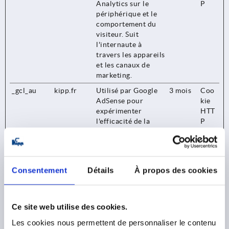
Analytics sur le
P
périphérique et le
comportement du
visiteur. Suit
l'internaute à
travers les appareils
et les canaux de
marketing.
_gcl_au
kipp.fr
Utilisé par Google
3 mois
Coo
AdSense pour
kie
expérimenter
HTT
l'efficacité de la
P
publicité sur de
divers sites Web en
utilisant leurs
services.
Consentement
Détails
À propos des cookies
_gcl_ls
www.goog
Suit le taux de
Persist
Stoc
letagmana
conversion entre
ant
kage
ger.com
l'utilisateur et les
local
Ce site web utilise des cookies.
bannières de
HT
publicité sur le site
ML
Les cookies nous permettent de personnaliser le contenu
web - Ceci sert à