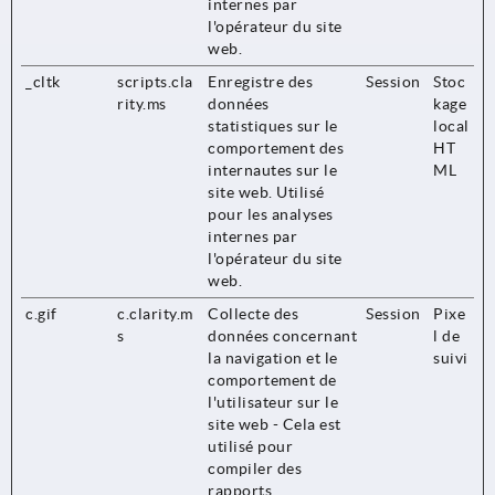
internes par
l'opérateur du site
web.
_cltk
scripts.cla
Enregistre des
Session
Stoc
rity.ms
données
kage
statistiques sur le
local
comportement des
HT
internautes sur le
ML
site web. Utilisé
pour les analyses
internes par
l'opérateur du site
web.
c.gif
c.clarity.m
Collecte des
Session
Pixe
s
données concernant
l de
la navigation et le
suivi
comportement de
l'utilisateur sur le
site web - Cela est
utilisé pour
compiler des
rapports