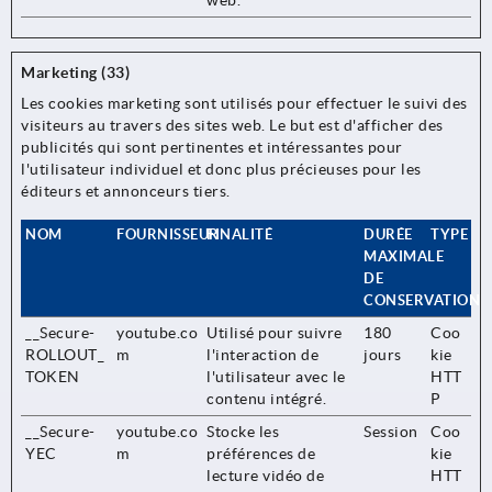
web.
Marketing (33)
Les cookies marketing sont utilisés pour effectuer le suivi des
visiteurs au travers des sites web. Le but est d'afficher des
publicités qui sont pertinentes et intéressantes pour
l'utilisateur individuel et donc plus précieuses pour les
éditeurs et annonceurs tiers.
NOM
FOURNISSEUR
FINALITÉ
DURÉE
TYPE
MAXIMALE
DE
CONSERVATION
__Secure-
youtube.co
Utilisé pour suivre
180
Coo
ROLLOUT_
m
l'interaction de
jours
kie
TOKEN
l'utilisateur avec le
HTT
contenu intégré.
P
__Secure-
youtube.co
Stocke les
Session
Coo
YEC
m
préférences de
kie
lecture vidéo de
HTT