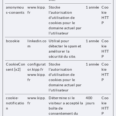
anonymou
www.kipp.
Stocke
1 année
Coo
s-consents
fr
l'autorisation
kie
d'utilisation de
HTT
cookies pour le
P
domaine actuel par
l'utilisateur
bcookie
linkedin.co
Utilisé pour
1 année
Coo
m
détecter le spam et
kie
améliorer la
HTT
sécurité du site.
P
CookieCon
configurat
Stocke
1 année
Coo
sent [x2]
or.kipp.fr
l'autorisation
kie
www.kipp.
d'utilisation de
HTT
fr
cookies pour le
P
domaine actuel par
l'utilisateur
cookie-
www.kipp.
Détermine si le
400
Coo
notificatio
fr
visiteur a accepté la
jours
kie
n
boîte de
HTT
consentement du
P