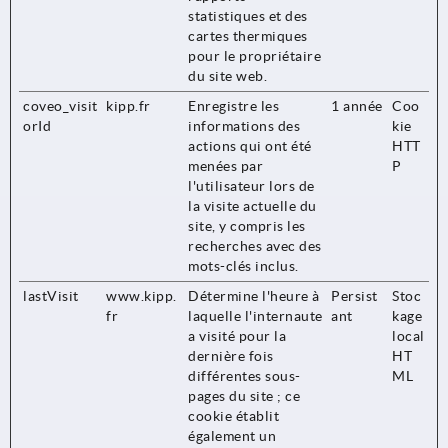
statistiques et des
cartes thermiques
pour le propriétaire
du site web.
coveo_visit
kipp.fr
Enregistre les
1 année
Coo
orId
informations des
kie
actions qui ont été
HTT
menées par
P
l'utilisateur lors de
la visite actuelle du
site, y compris les
recherches avec des
mots-clés inclus.
lastVisit
www.kipp.
Détermine l'heure à
Persist
Stoc
fr
laquelle l'internaute
ant
kage
a visité pour la
local
dernière fois
HT
différentes sous-
ML
pages du site ; ce
cookie établit
également un