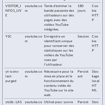
VISITOR_I
youtube.co
Tente d'estimer la
180
Coo
NFO1_LIV
m
bande passante des
jours
kie
E
utilisateurs sur des
HTT
pages avec des
P
vidéos YouTube
intégrées.
YSC
youtube.co
Enregistre un
Session
Coo
m
identifiant unique
kie
pour conserver des
HTT
statistiques sur les
P
vidéos de YouTube
vues par
l'utilisateur.
yt-icons-
youtube.co
Nécessaire pour la
Persist
Stoc
last-
m
mise en place et le
ant
kage
purged
fonctionnement du
local
contenu vidéo de
HT
YouTube sur le site
ML
web.
ytidb::LAS
youtube.co
Utilisé pour suivre
Persist
Stoc