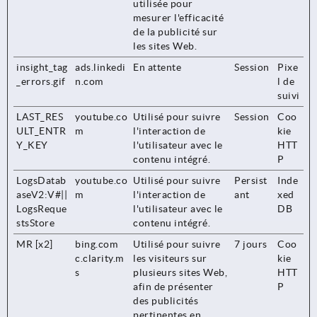
utilisée pour
mesurer l'efficacité
de la publicité sur
les sites Web.
insight_tag
ads.linkedi
En attente
Session
Pixe
_errors.gif
n.com
l de
suivi
LAST_RES
youtube.co
Utilisé pour suivre
Session
Coo
ULT_ENTR
m
l'interaction de
kie
Y_KEY
l'utilisateur avec le
HTT
contenu intégré.
P
LogsDatab
youtube.co
Utilisé pour suivre
Persist
Inde
aseV2:V#||
m
l'interaction de
ant
xed
LogsReque
l'utilisateur avec le
DB
stsStore
contenu intégré.
MR [x2]
bing.com
Utilisé pour suivre
7 jours
Coo
c.clarity.m
les visiteurs sur
kie
s
plusieurs sites Web,
HTT
afin de présenter
P
des publicités
pertinentes en