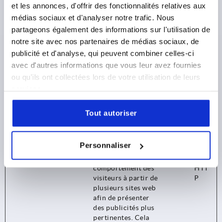
et les annonces, d'offrir des fonctionnalités relatives aux
optimiser la
médias sociaux et d'analyser notre trafic. Nous
pertinence de la
partageons également des informations sur l'utilisation de
publicité sur le site
web.
notre site avec nos partenaires de médias sociaux, de
publicité et d'analyse, qui peuvent combiner celles-ci
_uetsid
bing.com
Utilisé pour suivre
Persist
Stoc
les visiteurs sur
ant
kage
avec d'autres informations que vous leur avez fournies
plusieurs sites Web,
local
ou qu'ils ont collectées lors de votre utilisation de leurs
afin de présenter
HT
services.
des publicités
ML
pertinentes en
Tout autoriser
fonction des
préférences du
visiteur.
Personnaliser
_uetsid
kipp.fr
Collecte des
1 jour
Coo
données sur le
kie
comportement des
HTT
visiteurs à partir de
P
plusieurs sites web
afin de présenter
des publicités plus
pertinentes. Cela