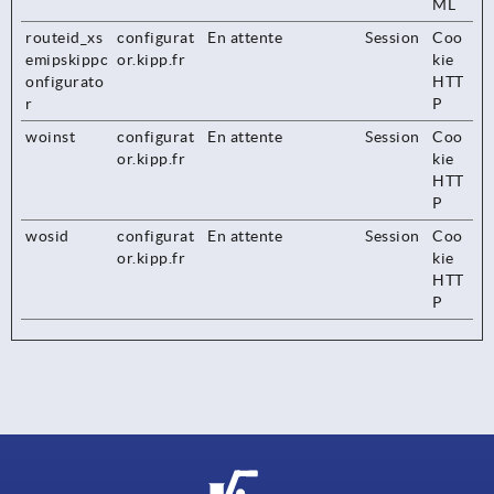
ML
routeid_xs
configurat
En attente
Session
Coo
emipskippc
or.kipp.fr
kie
onfigurato
HTT
r
P
woinst
configurat
En attente
Session
Coo
or.kipp.fr
kie
HTT
P
wosid
configurat
En attente
Session
Coo
or.kipp.fr
kie
HTT
P