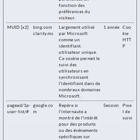
fonction des
préférences du
visiteur.
MUID [x2]
bing.com
Largement utilisé
1 année
Coo
clarity.ms
par Microsoft
kie
comme un
HTT
identifiant
P
utilisateur unique.
Ce cookie permet le
suivi des
utilisateurs en
synchronisant
l'identifiant dans de
nombreux domaines
Microsoft.
pagead/1p-
google.co
Repère si
Session
Pixe
user-list/#
m
l'internaute a
l de
montré de l'intérêt
suivi
pour des produits
ou des événements
spécifiques sur