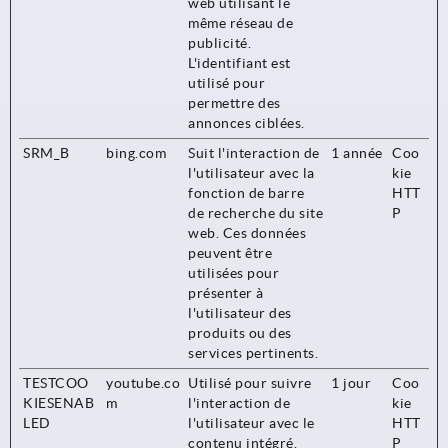
web utilisant le
même réseau de
publicité.
L'identifiant est
utilisé pour
permettre des
annonces ciblées.
SRM_B
bing.com
Suit l'interaction de
1 année
Coo
l'utilisateur avec la
kie
fonction de barre
HTT
de recherche du site
P
web. Ces données
peuvent être
utilisées pour
présenter à
l'utilisateur des
produits ou des
services pertinents.
TESTCOO
youtube.co
Utilisé pour suivre
1 jour
Coo
KIESENAB
m
l'interaction de
kie
LED
l'utilisateur avec le
HTT
contenu intégré.
P