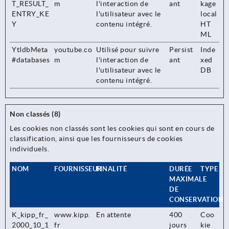
T_RESULT_
m
l'interaction de
ant
kage
ENTRY_KE
l'utilisateur avec le
local
Y
contenu intégré.
HT
ML
YtIdbMeta
youtube.co
Utilisé pour suivre
Persist
Inde
#databases
m
l'interaction de
ant
xed
l'utilisateur avec le
DB
contenu intégré.
Non classés (8)
Les cookies non classés sont les cookies qui sont en cours de
classification, ainsi que les fournisseurs de cookies
individuels.
NOM
FOURNISSEUR
FINALITÉ
DURÉE
TYPE
MAXIMALE
DE
CONSERVATION
K_kipp_fr_
www.kipp.
En attente
400
Coo
2000_10_1
fr
jours
kie