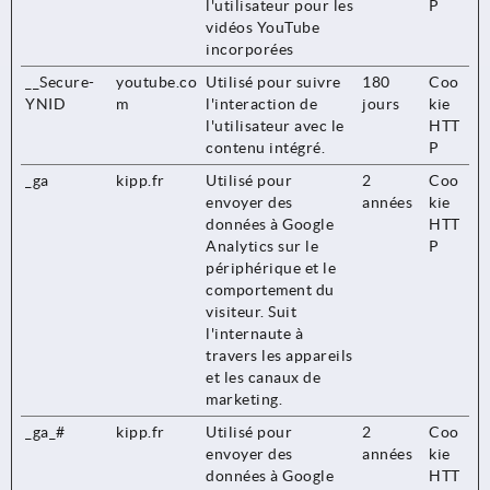
l'utilisateur pour les
P
vidéos YouTube
incorporées
__Secure-
youtube.co
Utilisé pour suivre
180
Coo
YNID
m
l'interaction de
jours
kie
l'utilisateur avec le
HTT
contenu intégré.
P
_ga
kipp.fr
Utilisé pour
2
Coo
envoyer des
années
kie
données à Google
HTT
Analytics sur le
P
périphérique et le
comportement du
visiteur. Suit
l'internaute à
travers les appareils
et les canaux de
marketing.
_ga_#
kipp.fr
Utilisé pour
2
Coo
envoyer des
années
kie
données à Google
HTT