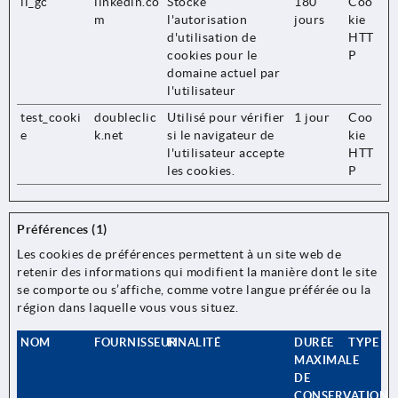
li_gc
linkedin.co
Stocke
180
Coo
m
l'autorisation
jours
kie
d'utilisation de
HTT
cookies pour le
P
domaine actuel par
l'utilisateur
test_cooki
doubleclic
Utilisé pour vérifier
1 jour
Coo
e
k.net
si le navigateur de
kie
l'utilisateur accepte
HTT
les cookies.
P
Préférences (1)
Les cookies de préférences permettent à un site web de
retenir des informations qui modifient la manière dont le site
se comporte ou s’affiche, comme votre langue préférée ou la
région dans laquelle vous vous situez.
NOM
FOURNISSEUR
FINALITÉ
DURÉE
TYPE
MAXIMALE
DE
CONSERVATION