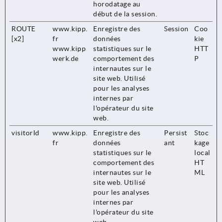
horodatage au
début de la session.
ROUTE
www.kipp.
Enregistre des
Session
Coo
[x2]
fr
données
kie
www.kipp
statistiques sur le
HTT
werk.de
comportement des
P
internautes sur le
site web. Utilisé
pour les analyses
internes par
l'opérateur du site
web.
visitorId
www.kipp.
Enregistre des
Persist
Stoc
fr
données
ant
kage
statistiques sur le
local
comportement des
HT
internautes sur le
ML
site web. Utilisé
pour les analyses
internes par
l'opérateur du site