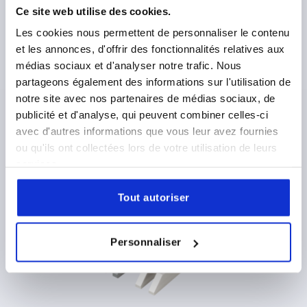
Ce site web utilise des cookies.
Les cookies nous permettent de personnaliser le contenu
et les annonces, d'offrir des fonctionnalités relatives aux
médias sociaux et d'analyser notre trafic. Nous
Bride à tourillon
partageons également des informations sur l'utilisation de
notre site avec nos partenaires de médias sociaux, de
publicité et d'analyse, qui peuvent combiner celles-ci
à partir de
34,25 €
avec d'autres informations que vous leur avez fournies
DÉTAILS
hors TVA 
ou qu'ils ont collectées lors de votre utilisation de leurs
hors frais d’envoi
services.
Tout autoriser
K1952
Personnaliser