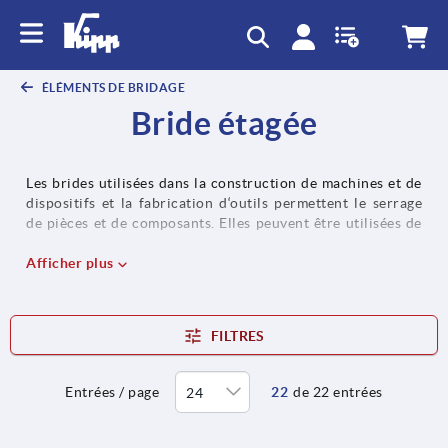
text.skipToContent
text.skipToNavigation
ÉLÉMENTS DE BRIDAGE
Bride étagée
Les brides utilisées dans la construction de machines et de
dispositifs et la fabrication d‘outils permettent le serrage
de pièces et de composants. Elles peuvent être utilisées de
manière flexible, se composent d‘acier de traitement et sont
disponibles en différentes formes.
Afficher plus
FILTRES
Entrées / page
22
de 22 entrées