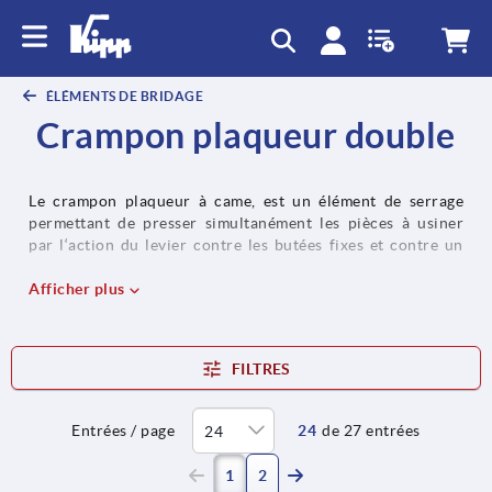
text.skipToContent
text.skipToNavigation
ÉLÉMENTS DE BRIDAGE
Crampon plaqueur double
Le crampon plaqueur à came, est un élément de serrage
permettant de presser simultanément les pièces à usiner
par l‘action du levier contre les butées fixes et contre un
support par l‘intermédiaire de l‘excentrique hélicoïdal.
Afficher plus
FILTRES
Entrées / page
24
de 27 entrées
(current)
1
2