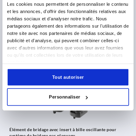
Les cookies nous permettent de personnaliser le contenu
et les annonces, d'offrir des fonctionnalités relatives aux
médias sociaux et d'analyser notre trafic. Nous
Butée fixe avec insert de préhension pour système de
bridage par plaquage
partageons également des informations sur l'utilisation de
notre site avec nos partenaires de médias sociaux, de
publicité et d'analyse, qui peuvent combiner celles-ci
à partir de
559,20 €
avec d'autres informations que vous leur avez fournies
DÉTAILS
hors TVA 
ou qu'ils ont collectées lors de votre utilisation de leurs
hors frais d’envoi
services.
Tout autoriser
K2197
Personnaliser
Élément de bridage avec insert à bille oscillante pour
système de bridage par plaquage